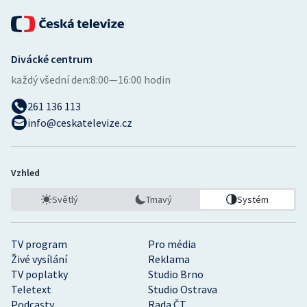
Divácké centrum
každý všední den:
8:00—16:00 hodin
261 136 113
info@ceskatelevize.cz
Vzhled
Světlý
Tmavý
Systém
TV program
Pro média
Živé vysílání
Reklama
TV poplatky
Studio Brno
Teletext
Studio Ostrava
Podcasty
Rada ČT