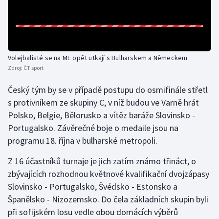
Stolní tenis
Triatlon
Veslování
Volejbalisté se na ME opět utkají s Bulharskem a Německem
Zdroj:
ČT sport
Vodní slalom
Český tým by se v případě postupu do osmifinále střetl
Volejbal
s protivníkem ze skupiny C, v níž budou ve Varně hrát
Polsko, Belgie, Bělorusko a vítěz baráže Slovinsko -
Ostatní
Portugalsko. Závěrečné boje o medaile jsou na
programu 18. října v bulharské metropoli.
Z 16 účastníků turnaje je jich zatím známo třináct, o
zbývajících rozhodnou květnové kvalifikační dvojzápasy
Slovinsko - Portugalsko, Švédsko - Estonsko a
Španělsko - Nizozemsko. Do čela základních skupin byli
při sofijském losu vedle obou domácích výběrů