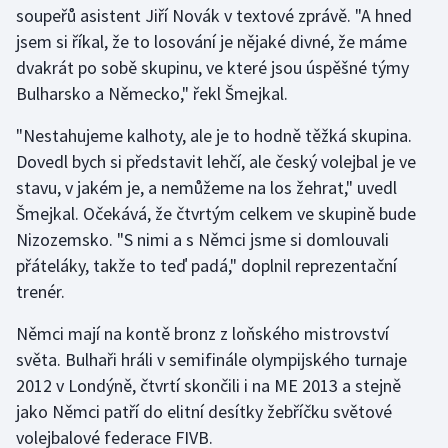
soupeřů asistent Jiří Novák v textové zprávě. "A hned
jsem si říkal, že to losování je nějaké divné, že máme
Gymnastika
dvakrát po sobě skupinu, ve které jsou úspěšné týmy
Bulharsko a Německo," řekl Šmejkal.
Házená
"Nestahujeme kalhoty, ale je to hodně těžká skupina.
Jezdectví
Dovedl bych si představit lehčí, ale český volejbal je ve
stavu, v jakém je, a nemůžeme na los žehrat," uvedl
Judo
Šmejkal. Očekává, že čtvrtým celkem ve skupině bude
Nizozemsko. "S nimi a s Němci jsme si domlouvali
Krasobruslení
přáteláky, takže to teď padá," doplnil reprezentační
Lezení
trenér.
Němci mají na kontě bronz z loňského mistrovství
Lyže a snowboard
světa. Bulhaři hráli v semifinále olympijského turnaje
Moderní pětiboj
2012 v Londýně, čtvrtí skončili i na ME 2013 a stejně
jako Němci patří do elitní desítky žebříčku světové
Motorsport
volejbalové federace FIVB.