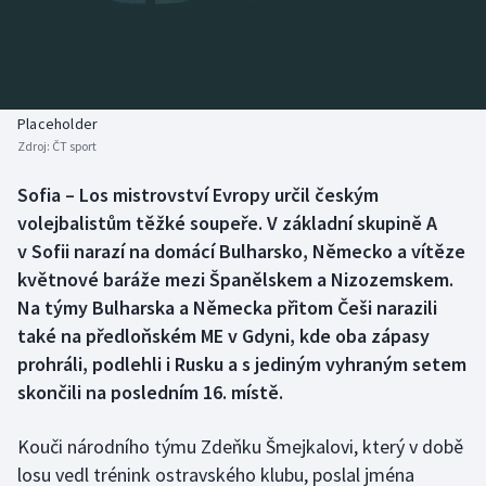
Baseball a softbal
Soutěže
Basketbal
Historické návraty
Biatlon
Aplikace ČT sport
Placeholder
Zdroj:
ČT sport
Boby a skeleton
AZ kvíz
Sofia – Los mistrovství Evropy určil českým
volejbalistům těžké soupeře. V základní skupině A
Box
v Sofii narazí na domácí Bulharsko, Německo a vítěze
Curling
květnové baráže mezi Španělskem a Nizozemskem.
Na týmy Bulharska a Německa přitom Češi narazili
Dostihy
také na předloňském ME v Gdyni, kde oba zápasy
prohráli, podlehli i Rusku a s jediným vyhraným setem
Florbal
skončili na posledním 16. místě.
Futsal
Kouči národního týmu Zdeňku Šmejkalovi, který v době
losu vedl trénink ostravského klubu, poslal jména
Golf