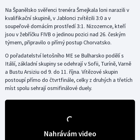
Na Španělsko svěřenci trenéra Šmejkala loni narazili v
Olympijské hry
kvalifikační skupině, v Jablonci zvítězili 3:0 a v
Parasport
soupeřově domácím prostředí 3:1. Nizozemce, kteří
jsou v žebříčku FIVB o jedinou pozici nad 26. českým
Plavání
týmem, připravilo o přímý postup Chorvatsko.
Plážový volejbal
O pořadatelství letošního ME se Bulharsko podělí s
Itálií, základní skupiny se odehrají v Sofii, Turíně, Varně
Ragby
a Bustu Arsiziu od 9. do 11. října. Vítězové skupin
postoupí přímo do čtvrtfinále, celky z druhých a třetích
Rychlobruslení
míst spolu sehrají osmifinálové duely.
Rychlostní kanoistika
Short track
Sportovní střelba
Nahrávám video