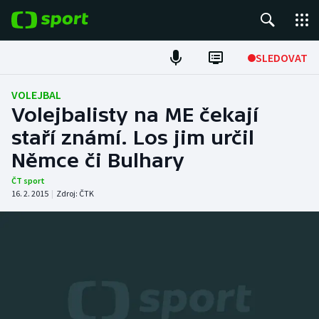
POPULÁRNÍ
SLEDOVAT
Fotbal
VOLEJBAL
Volejbalisty na ME čekají
Hokej
staří známí. Los jim určil
Němce či Bulhary
Tenis
ČT sport
Atletika
16. 2. 2015
|
Zdroj:
ČTK
Cyklistika
DALŠÍ SPORTY
Americký fotbal
NEPŘEHLÉDNĚTE