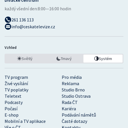
každý všední den:
8:00—16:00 hodin
261 136 113
info@ceskatelevize.cz
Vzhled
Světlý
Tmavý
Systém
TV program
Pro média
Živé vysílání
Reklama
TV poplatky
Studio Brno
Teletext
Studio Ostrava
Podcasty
Rada ČT
Počasí
Kariéra
E-shop
Podávání námětů
Mobilní a TV aplikace
Časté dotazy
Vše o ČT
Kontakty