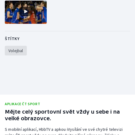
Stolní tenis
Triatlon
Veslování
ŠTÍTKY
Vodní slalom
Volejbal
Volejbal
Ostatní
APLIKACE ČT SPORT
Mějte celý sportovní svět vždy u sebe i na
velké obrazovce.
S mobilní aplikací, HbbTV a apkou iVysílání ve své chytré televizi