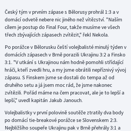
Český tým v prvním zápase s Bělorusy prohrál 1:3 a v
Gymnastika
domácí odvetě nebere nic jiného než vítězství. "Naším
cílem je postup do Final Four, takže musíme ve všech
Házená
třech zbývajících zápasech zvítězit," řekl Nekola.
Jezdectví
Po porážce v Bělorusku čeští volejbalisté minulý týden v
domácích zápasech v Brně porazili Ukrajinu 3:2 a Finsko
Judo
3:1. "V utkání s Ukrajinou nám hodně pomohli střídající
hráči, kteří zvedli hru, a my jsme obrátili nepříznivý vývoj
Krasobruslení
zápasu. S Finskem jsme se dostali do tempa až od
Lezení
druhého setu a já jsem moc rád, že jsme nakonec
zvítězili. Pořád máme na čem pracovat, ale je to lepší a
Lyže a snowboard
lepší," uvedl kapitán Jakub Janouch.
Moderní pětiboj
Volejbalistky v první polovině soutěže ztratily dva body
po domácí tie-breakové porážce se Slovenskem 2:3.
Motorsport
Nejbližšího soupeře Ukrajinu pak v Brně přehrály 3:1 a