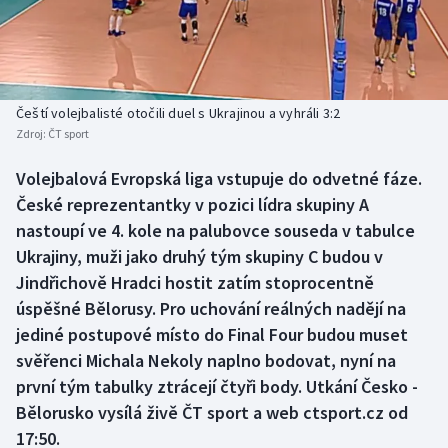
Baseball a softbal
Soutěže
Basketbal
Historické návraty
Biatlon
Aplikace ČT sport
Čeští volejbalisté otočili duel s Ukrajinou a vyhráli 3:2
Zdroj:
ČT sport
Boby a skeleton
AZ kvíz
Volejbalová Evropská liga vstupuje do odvetné fáze.
České reprezentantky v pozici lídra skupiny A
Box
nastoupí ve 4. kole na palubovce souseda v tabulce
Curling
Ukrajiny, muži jako druhý tým skupiny C budou v
Jindřichově Hradci hostit zatím stoprocentně
Dostihy
úspěšné Bělorusy. Pro uchování reálných nadějí na
jediné postupové místo do Final Four budou muset
Florbal
svěřenci Michala Nekoly naplno bodovat, nyní na
první tým tabulky ztrácejí čtyři body. Utkání Česko -
Futsal
Bělorusko vysílá živě ČT sport a web ctsport.cz od
17:50.
Golf