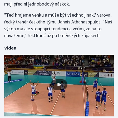
mají před ní jednobodový náskok.
Olympijské hry
"Teď hrajeme venku a může být všechno jinak," varoval
Parasport
řecký trenér českého týmu Jannis Athanasopulos. "Náš
výkon má ale stoupající tendenci a věřím, že na to
Plavání
navážeme," řekl kouč už po brněnských zápasech.
Plážový volejbal
Videa
Ragby
Rychlobruslení
Rychlostní kanoistika
Short track
Sportovní střelba