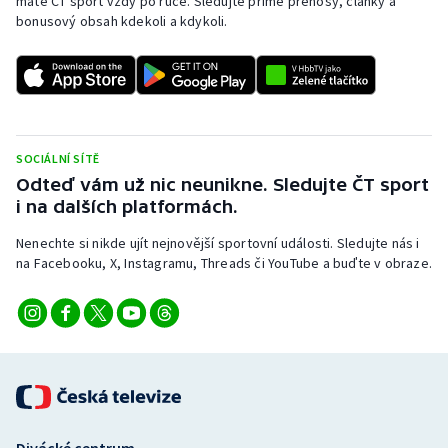
máte ČT sport vždy po ruce. Sledujte přímé přenosy, články a
bonusový obsah kdekoli a kdykoli.
SOCIÁLNÍ SÍTĚ
Odteď vám už nic neunikne. Sledujte ČT sport
i na dalších platformách.
Nenechte si nikde ujít nejnovější sportovní události. Sledujte nás i
na Facebooku, X, Instagramu, Threads či YouTube a buďte v obraze.
Divácké centrum