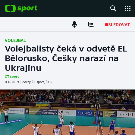
POPULÁRNÍ
SLEDOVAT
Fotbal
VOLEJBAL
Volejbalisty čeká v odvetě EL
Hokej
Bělorusko, Češky narazí na
Ukrajinu
Tenis
ČT sport
Atletika
8. 6. 2019
|
Zdroj:
ČT sport
,
ČTK
Cyklistika
DALŠÍ SPORTY
Americký fotbal
NEPŘEHLÉDNĚTE