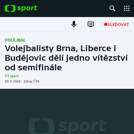
POPULÁRNÍ
SLEDOVAT
Fotbal
VOLEJBAL
Volejbalisty Brna, Liberce i
Hokej
Budějovic dělí jedno vítězství
od semifinále
Tenis
ČT sport
Atletika
20. 3. 2016
|
Zdroj:
ČTK
Cyklistika
DALŠÍ SPORTY
Americký fotbal
NEPŘEHLÉDNĚTE