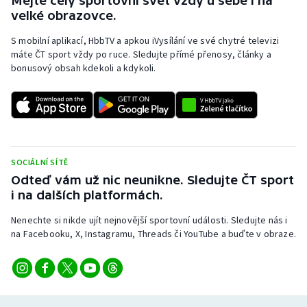
Mějte celý sportovní svět vždy u sebe i na
velké obrazovce.
S mobilní aplikací, HbbTV a apkou iVysílání ve své chytré televizi
máte ČT sport vždy po ruce. Sledujte přímé přenosy, články a
bonusový obsah kdekoli a kdykoli.
SOCIÁLNÍ SÍTĚ
Odteď vám už nic neunikne. Sledujte ČT sport
i na dalších platformách.
Nenechte si nikde ujít nejnovější sportovní události. Sledujte nás i
na Facebooku, X, Instagramu, Threads či YouTube a buďte v obraze.