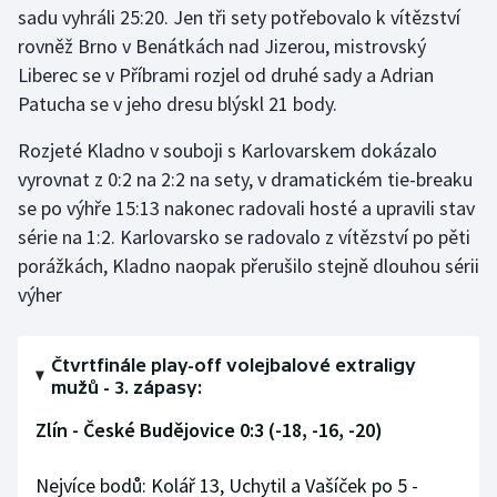
sadu vyhráli 25:20. Jen tři sety potřebovalo k vítězství
rovněž Brno v Benátkách nad Jizerou, mistrovský
Gymnastika
Liberec se v Příbrami rozjel od druhé sady a Adrian
Patucha se v jeho dresu blýskl 21 body.
Házená
Rozjeté Kladno v souboji s Karlovarskem dokázalo
Jezdectví
vyrovnat z 0:2 na 2:2 na sety, v dramatickém tie-breaku
se po výhře 15:13 nakonec radovali hosté a upravili stav
Judo
série na 1:2. Karlovarsko se radovalo z vítězství po pěti
porážkách, Kladno naopak přerušilo stejně dlouhou sérii
Krasobruslení
výher
Lezení
Čtvrtfinále play-off volejbalové extraligy
Lyže a snowboard
mužů - 3. zápasy:
Moderní pětiboj
Zlín - České Budějovice 0:3 (-18, -16, -20)
Motorsport
Nejvíce bodů: Kolář 13, Uchytil a Vašíček po 5 -