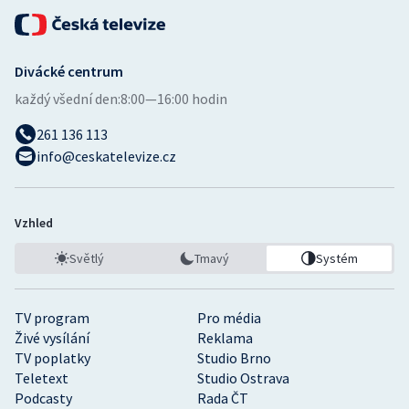
Divácké centrum
každý všední den:
8:00—16:00 hodin
261 136 113
info@ceskatelevize.cz
Vzhled
Světlý
Tmavý
Systém
TV program
Pro média
Živé vysílání
Reklama
TV poplatky
Studio Brno
Teletext
Studio Ostrava
Podcasty
Rada ČT