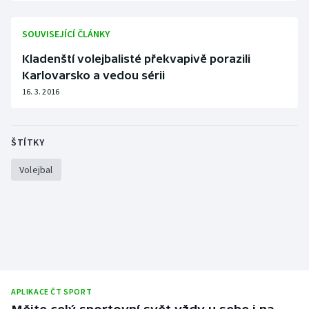
Stolní tenis
SOUVISEJÍCÍ ČLÁNKY
Triatlon
Kladenští volejbalisté překvapivě porazili
Karlovarsko a vedou sérii
Veslování
16. 3. 2016
Vodní slalom
Volejbal
ŠTÍTKY
Volejbal
Ostatní
APLIKACE ČT SPORT