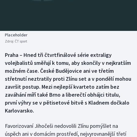
Baseball a softbal
Soutěže
Basketbal
Historické návraty
Biatlon
Aplikace ČT sport
Placeholder
Zdroj:
ČT sport
Boby a skeleton
AZ kvíz
Praha – Hned tři čtvrtfinálové série extraligy
volejbalistů směřují k tomu, aby skončily v nejkratším
Box
možném čase. České Budějovice ani ve třetím
Curling
střetnutí neztratily proti Zlínu set a v pondělí mohou
završit postup. Mezi nejlepší kvarteto zatím bez
Dostihy
zaváhání míří také Brno a liberečtí obhájci titulu,
první výhry se v pětisetové bitvě s Kladnem dočkalo
Florbal
Karlovarsko.
Futsal
Favorizovaní Jihočeši nedovolili Zlínu pomýšlet na
úspěch ani v domácím prostředí, nejvyrovnanější třetí
Golf