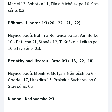
Maciel 13, Sobotka 11, Fila a Michálek po 10. Stav
Olympijské hry
série: 0:3.
Parasport
Příbram - Liberec 1:3 (20, -22, -21, -22)
Plavání
Nejvíce bodů: Böhm a Renovica po 13, Van Berkel
10 - Patucha 21, Staněk 12, T. Kriško a Leikep po
Plážový volejbal
10. Stav série: 0:3.
Ragby
Benátky nad Jizerou - Brno 0:3 (-15, -22, -18)
Rychlobruslení
Nejvíce bodů: Moník 9, Motys a Němeček po 6 -
Goodell 17, Hrazdira 15, Pražák a Sucharev po 6.
Rychlostní kanoistika
Stav série: 0:3.
Short track
Kladno - Karlovarsko 2:3
Sportovní střelba