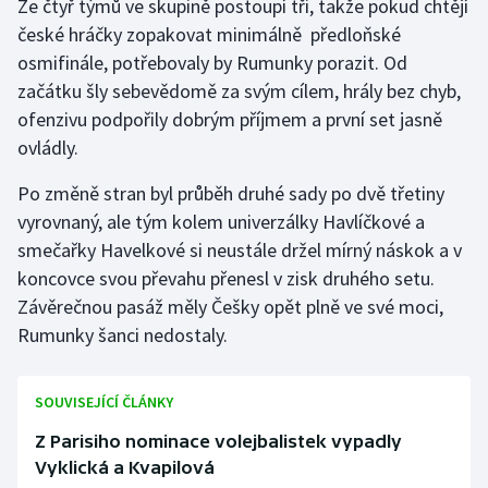
Ze čtyř týmů ve skupině postoupí tři, takže pokud chtějí
české hráčky zopakovat minimálně předloňské
Gymnastika
osmifinále, potřebovaly by Rumunky porazit. Od
začátku šly sebevědomě za svým cílem, hrály bez chyb,
Házená
ofenzivu podpořily dobrým příjmem a první set jasně
ovládly.
Jezdectví
Po změně stran byl průběh druhé sady po dvě třetiny
Judo
vyrovnaný, ale tým kolem univerzálky Havlíčkové a
smečařky Havelkové si neustále držel mírný náskok a v
Krasobruslení
koncovce svou převahu přenesl v zisk druhého setu.
Závěrečnou pasáž měly Češky opět plně ve své moci,
Lezení
Rumunky šanci nedostaly.
Lyže a snowboard
SOUVISEJÍCÍ ČLÁNKY
Moderní pětiboj
Z Parisiho nominace volejbalistek vypadly
Vyklická a Kvapilová
Motorsport