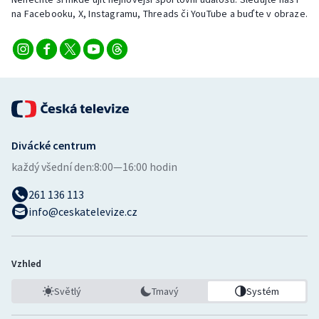
na Facebooku, X, Instagramu, Threads či YouTube a buďte v obraze.
Divácké centrum
každý všední den:
8:00—16:00 hodin
261 136 113
info@ceskatelevize.cz
Vzhled
Světlý
Tmavý
Systém