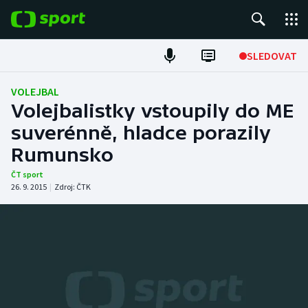
POPULÁRNÍ
SLEDOVAT
Fotbal
VOLEJBAL
Volejbalistky vstoupily do ME
Hokej
suverénně, hladce porazily
Rumunsko
Tenis
ČT sport
Atletika
26. 9. 2015
|
Zdroj:
ČTK
Cyklistika
DALŠÍ SPORTY
Americký fotbal
NEPŘEHLÉDNĚTE