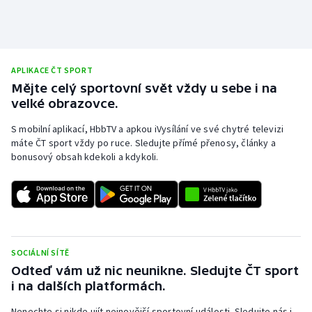
APLIKACE ČT SPORT
Mějte celý sportovní svět vždy u sebe i na
velké obrazovce.
S mobilní aplikací, HbbTV a apkou iVysílání ve své chytré televizi
máte ČT sport vždy po ruce. Sledujte přímé přenosy, články a
bonusový obsah kdekoli a kdykoli.
SOCIÁLNÍ SÍTĚ
Odteď vám už nic neunikne. Sledujte ČT sport
i na dalších platformách.
Nenechte si nikde ujít nejnovější sportovní události. Sledujte nás i