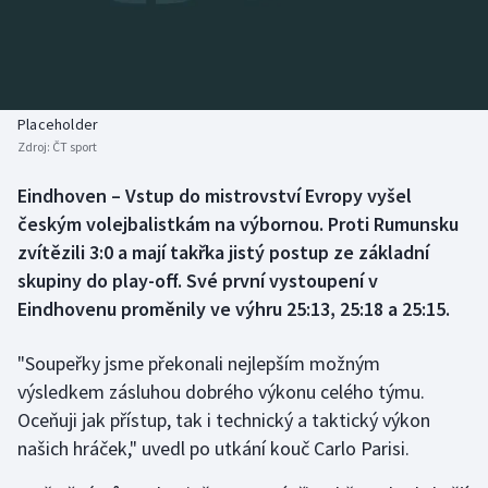
Baseball a softbal
Soutěže
Basketbal
Historické návraty
Biatlon
Aplikace ČT sport
Placeholder
Zdroj:
ČT sport
Boby a skeleton
AZ kvíz
Eindhoven – Vstup do mistrovství Evropy vyšel
českým volejbalistkám na výbornou. Proti Rumunsku
Box
zvítězili 3:0 a mají takřka jistý postup ze základní
Curling
skupiny do play-off. Své první vystoupení v
Eindhovenu proměnily ve výhru 25:13, 25:18 a 25:15.
Dostihy
"Soupeřky jsme překonali nejlepším možným
Florbal
výsledkem zásluhou dobrého výkonu celého týmu.
Oceňuji jak přístup, tak i technický a taktický výkon
Futsal
našich hráček," uvedl po utkání kouč Carlo Parisi.
Golf