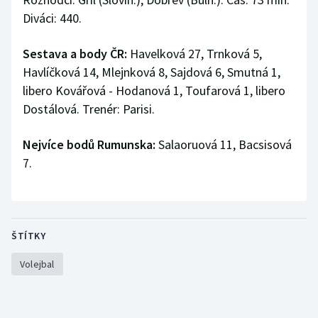
Stolní tenis
Diváci: 440.
Triatlon
Sestava a body ČR:
Havelková 27, Trnková 5,
Havlíčková 14, Mlejnková 8, Sajdová 6, Smutná 1,
Veslování
libero Kovářová - Hodanová 1, Toufarová 1, libero
Dostálová. Trenér: Parisi.
Vodní slalom
Nejvíce bodů Rumunska:
Salaoruová 11, Bacsisová
Volejbal
7.
Ostatní
ŠTÍTKY
Volejbal