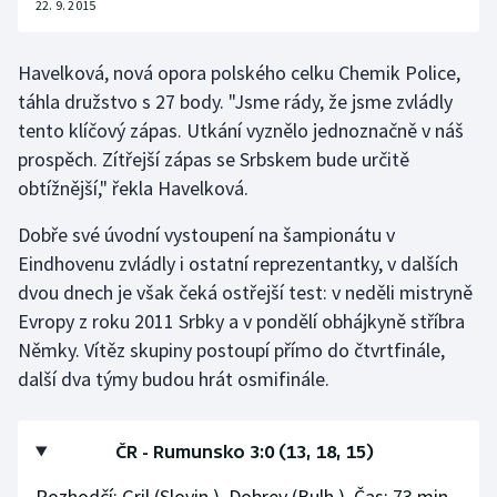
22. 9. 2015
Olympijské hry
Havelková, nová opora polského celku Chemik Police,
Parasport
táhla družstvo s 27 body. "Jsme rády, že jsme zvládly
tento klíčový zápas. Utkání vyznělo jednoznačně v náš
Plavání
prospěch. Zítřejší zápas se Srbskem bude určitě
obtížnější," řekla Havelková.
Plážový volejbal
Dobře své úvodní vystoupení na šampionátu v
Ragby
Eindhovenu zvládly i ostatní reprezentantky, v dalších
dvou dnech je však čeká ostřejší test: v neděli mistryně
Rychlobruslení
Evropy z roku 2011 Srbky a v pondělí obhájkyně stříbra
Němky. Vítěz skupiny postoupí přímo do čtvrtfinále,
Rychlostní kanoistika
další dva týmy budou hrát osmifinále.
Short track
ČR - Rumunsko 3:0 (13, 18, 15)
Sportovní střelba
Rozhodčí: Gril (Slovin.), Dobrev (Bulh.). Čas: 73 min.