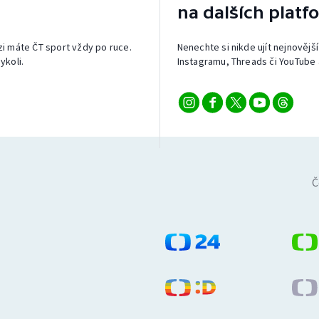
na dalších platf
izi máte ČT sport vždy po ruce.
Nenechte si nikde ujít nejnovější
ykoli.
Instagramu, Threads či YouTube 
Č