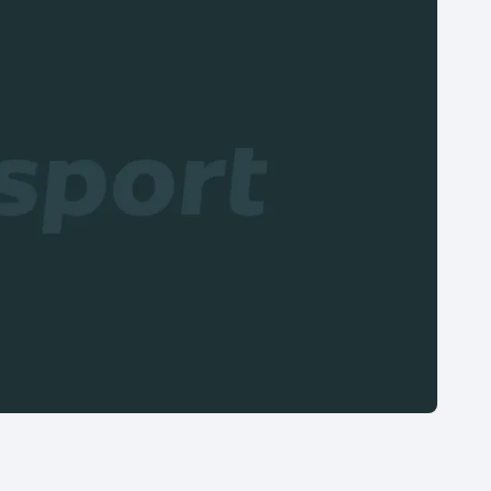
Moderní pětiboj
Triatlon
Motorsport
Veslování
Olympijské hry
Vodní slalom
Parasport
Volejbal
Plavání
Ostatní
Plážový volejbal