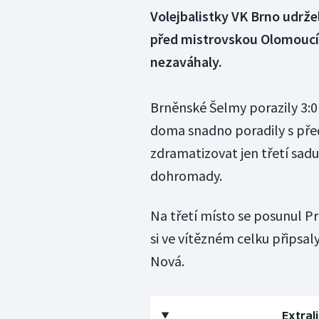
Volejbalistky VK Brno udrže
před mistrovskou Olomoucí.
nezaváhaly.
Brněnské Šelmy porazily 3:0
doma snadno poradily s př
zdramatizovat jen třetí sadu
dohromady.
Na třetí místo se posunul P
si ve vítězném celku připsal
Nová.
Extrali