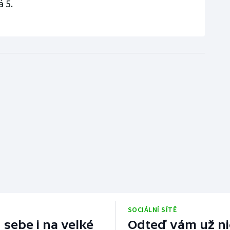
 5.
SOCIÁLNÍ SÍTĚ
 sebe i na velké
Odteď vám už nic