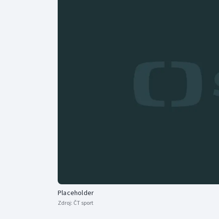
Curling
Dostihy
Florbal
Futsal
Golf
Gymnastika
Placeholder
Zdroj:
ČT sport