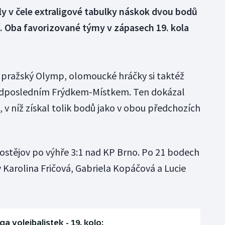
ly v čele extraligové tabulky náskok dvou bodů
 Oba favorizované týmy v zápasech 19. kola
 pražský Olymp, olomoucké hráčky si taktéž
edposledním Frýdkem-Místkem. Ten dokázal
, v níž získal tolik bodů jako v obou předchozích
rostějov po výhře 3:1 nad KP Brno. Po 21 bodech
y Karolina Fričová, Gabriela Kopáčová a Lucie
ga volejbalistek - 19. kolo: