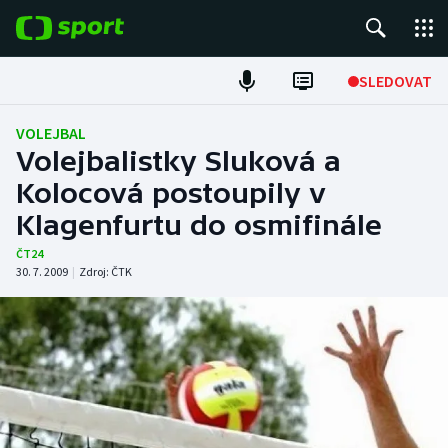
POPULÁRNÍ
SLEDOVAT
Fotbal
VOLEJBAL
Volejbalistky Sluková a
Hokej
Kolocová postoupily v
Klagenfurtu do osmifinále
Tenis
ČT24
Atletika
30. 7. 2009
|
Zdroj:
ČTK
Cyklistika
DALŠÍ SPORTY
Americký fotbal
NEPŘEHLÉDNĚTE