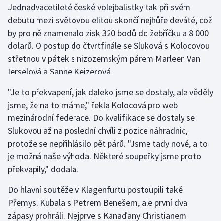
Jednadvacetileté české volejbalistky tak při svém
debutu mezi světovou elitou skončí nejhůře deváté, což
Gymnastika
by pro ně znamenalo zisk 320 bodů do žebříčku a 8 000
dolarů. O postup do čtvrtfinále se Sluková s Kolocovou
Házená
střetnou v pátek s nizozemským párem Marleen Van
Jezdectví
Ierselová a Sanne Keizerová.
"Je to překvapení, jak daleko jsme se dostaly, ale věděly
Judo
jsme, že na to máme," řekla Kolocová pro web
mezinárodní federace. Do kvalifikace se dostaly se
Krasobruslení
Slukovou až na poslední chvíli z pozice náhradnic,
Lezení
protože se nepřihlásilo pět párů. "Jsme tady nové, a to
je možná naše výhoda. Některé soupeřky jsme proto
Lyže a snowboard
překvapily," dodala.
Moderní pětiboj
Do hlavní soutěže v Klagenfurtu postoupili také
Přemysl Kubala s Petrem Benešem, ale první dva
Motorsport
zápasy prohráli. Nejprve s Kanaďany Christianem