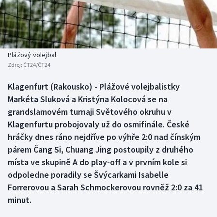
Baseball a softbal
Soutěže
Basketbal
Historické návraty
Biatlon
Aplikace ČT sport
Plážový volejbal
Zdroj:
ČT24/ČT24
Boby a skeleton
AZ kvíz
Klagenfurt (Rakousko) - Plážové volejbalistky
Markéta Sluková a Kristýna Kolocová se na
Box
grandslamovém turnaji Světového okruhu v
Curling
Klagenfurtu probojovaly už do osmifinále. České
hráčky dnes ráno nejdříve po výhře 2:0 nad čínským
Dostihy
párem Čang Si, Chuang Jing postoupily z druhého
místa ve skupině A do play-off a v prvním kole si
Florbal
odpoledne poradily se Švýcarkami Isabelle
Forrerovou a Sarah Schmockerovou rovněž 2:0 za 41
Futsal
minut.
Golf