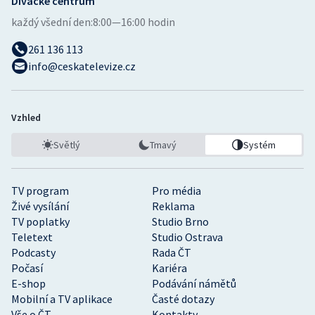
Divácké centrum
každý všední den:
8:00—16:00 hodin
261 136 113
info@ceskatelevize.cz
Vzhled
Světlý
Tmavý
Systém
TV program
Pro média
Živé vysílání
Reklama
TV poplatky
Studio Brno
Teletext
Studio Ostrava
Podcasty
Rada ČT
Počasí
Kariéra
E-shop
Podávání námětů
Mobilní a TV aplikace
Časté dotazy
Vše o ČT
Kontakty