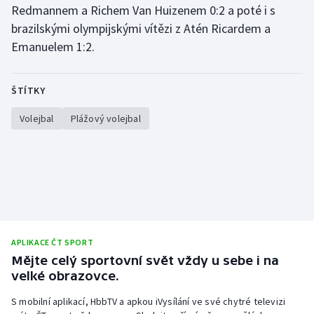
Redmannem a Richem Van Huizenem 0:2 a poté i s
Olympijské hry
brazilskými olympijskými vítězi z Atén Ricardem a
Emanuelem 1:2.
Parasport
Plavání
ŠTÍTKY
Volejbal
Plážový volejbal
Plážový volejbal
Ragby
Rychlobruslení
Rychlostní kanoistika
APLIKACE ČT SPORT
Short track
Mějte celý sportovní svět vždy u sebe i na
velké obrazovce.
Sportovní střelba
S mobilní aplikací, HbbTV a apkou iVysílání ve své chytré televizi