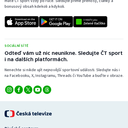
máte ČT sport vždy po ruce. Sledujte přímé přenosy, články a
Stolní tenis
bonusový obsah kdekoli a kdykoli.
Triatlon
Veslování
Vodní slalom
SOCIÁLNÍ SÍTĚ
Odteď vám už nic neunikne. Sledujte ČT sport
Volejbal
i na dalších platformách.
Nenechte si nikde ujít nejnovější sportovní události. Sledujte nás i
Ostatní
na Facebooku, X, Instagramu, Threads či YouTube a buďte v obraze.