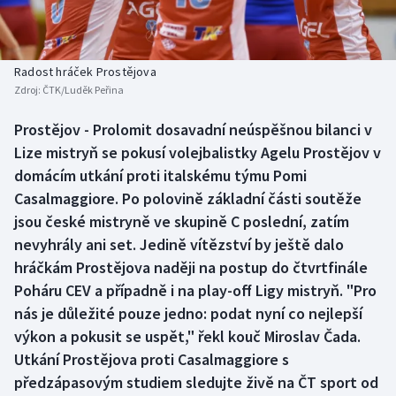
Baseball a softbal
Soutěže
Basketbal
Historické návraty
Radost hráček Prostějova
Zdroj:
ČTK/Luděk Peřina
Biatlon
Aplikace ČT sport
Prostějov - Prolomit dosavadní neúspěšnou bilanci v
Boby a skeleton
AZ kvíz
Lize mistryň se pokusí volejbalistky Agelu Prostějov v
domácím utkání proti italskému týmu Pomi
Box
Casalmaggiore. Po polovině základní části soutěže
jsou české mistryně ve skupině C poslední, zatím
Curling
nevyhrály ani set. Jedině vítězství by ještě dalo
hráčkám Prostějova naději na postup do čtvrtfinále
Dostihy
Poháru CEV a případně i na play-off Ligy mistryň. "Pro
Florbal
nás je důležité pouze jedno: podat nyní co nejlepší
výkon a pokusit se uspět," řekl kouč Miroslav Čada.
Futsal
Utkání Prostějova proti Casalmaggiore s
předzápasovým studiem sledujte živě na ČT sport od
Golf