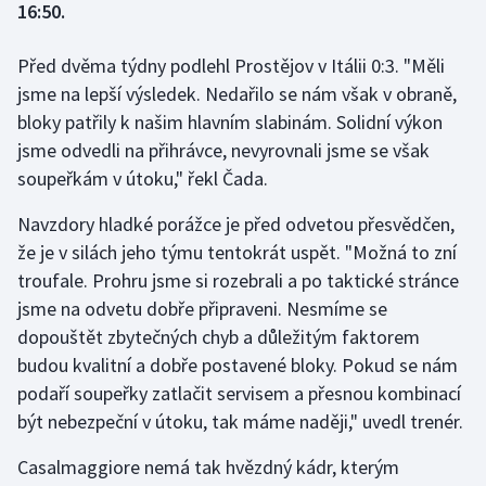
16:50.
Gymnastika
Před dvěma týdny podlehl Prostějov v Itálii 0:3. "Měli
jsme na lepší výsledek. Nedařilo se nám však v obraně,
Házená
bloky patřily k našim hlavním slabinám. Solidní výkon
jsme odvedli na přihrávce, nevyrovnali jsme se však
Jezdectví
soupeřkám v útoku," řekl Čada.
Judo
Navzdory hladké porážce je před odvetou přesvědčen,
že je v silách jeho týmu tentokrát uspět. "Možná to zní
Krasobruslení
troufale. Prohru jsme si rozebrali a po taktické stránce
jsme na odvetu dobře připraveni. Nesmíme se
Lezení
dopouštět zbytečných chyb a důležitým faktorem
Lyže a snowboard
budou kvalitní a dobře postavené bloky. Pokud se nám
podaří soupeřky zatlačit servisem a přesnou kombinací
Moderní pětiboj
být nebezpeční v útoku, tak máme naději," uvedl trenér.
Casalmaggiore nemá tak hvězdný kádr, kterým
Motorsport