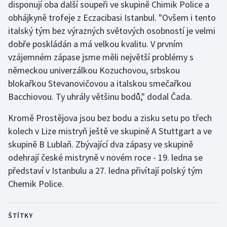
disponují oba další soupeři ve skupině Chimik Police a
Olympijské hry
obhájkyně trofeje z Eczacibasi Istanbul. "Ovšem i tento
italský tým bez výrazných světových osobností je velmi
Parasport
dobře poskládán a má velkou kvalitu. V prvním
vzájemném zápase jsme měli největší problémy s
Plavání
německou univerzálkou Kozuchovou, srbskou
blokařkou Stevanovičovou a italskou smečařkou
Plážový volejbal
Bacchiovou. Ty uhrály většinu bodů," dodal Čada.
Ragby
Kromě Prostějova jsou bez bodu a zisku setu po třech
kolech v Lize mistryň ještě ve skupině A Stuttgart a ve
Rychlobruslení
skupině B Lublaň. Zbývající dva zápasy ve skupině
odehrají české mistryně v novém roce - 19. ledna se
Rychlostní kanoistika
představí v Istanbulu a 27. ledna přivítají polský tým
Chemik Police.
Short track
Sportovní střelba
ŠTÍTKY