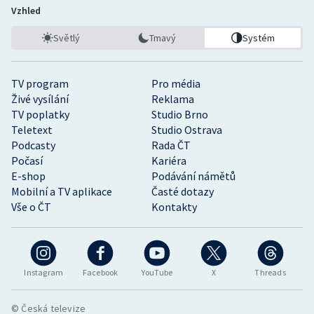
Vzhled
Světlý
Tmavý
Systém
TV program
Pro média
Živé vysílání
Reklama
TV poplatky
Studio Brno
Teletext
Studio Ostrava
Podcasty
Rada ČT
Počasí
Kariéra
E-shop
Podávání námětů
Mobilní a TV aplikace
Časté dotazy
Vše o ČT
Kontakty
Instagram
Facebook
YouTube
X
Threads
© Česká televize