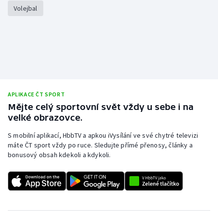
Stolní tenis
Volejbal
Triatlon
Veslování
Vodní slalom
APLIKACE ČT SPORT
Volejbal
Mějte celý sportovní svět vždy u sebe i na
velké obrazovce.
Ostatní
S mobilní aplikací, HbbTV a apkou iVysílání ve své chytré televizi
máte ČT sport vždy po ruce. Sledujte přímé přenosy, články a
bonusový obsah kdekoli a kdykoli.