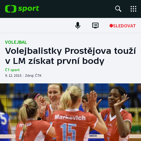
POPULÁRNÍ
SLEDOVAT
Fotbal
VOLEJBAL
Volejbalistky Prostějova touží
Hokej
v LM získat první body
Tenis
ČT sport
9. 12. 2015
|
Zdroj:
ČTK
Atletika
Cyklistika
DALŠÍ SPORTY
Americký fotbal
NEPŘEHLÉDNĚTE