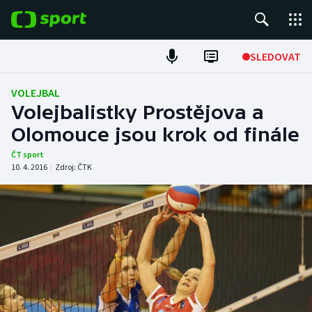
POPULÁRNÍ
SLEDOVAT
Fotbal
VOLEJBAL
Volejbalistky Prostějova a
Hokej
Olomouce jsou krok od finále
Tenis
ČT sport
10. 4. 2016
|
Zdroj:
ČTK
Atletika
Cyklistika
DALŠÍ SPORTY
Americký fotbal
NEPŘEHLÉDNĚTE