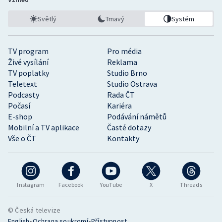
Světlý
Tmavý
Systém
TV program
Pro média
Živé vysílání
Reklama
TV poplatky
Studio Brno
Teletext
Studio Ostrava
Podcasty
Rada ČT
Počasí
Kariéra
E-shop
Podávání námětů
Mobilní a TV aplikace
Časté dotazy
Vše o ČT
Kontakty
Instagram
Facebook
YouTube
X
Threads
© Česká televize
•
•
English
Ochrana soukromí
Přístupnost