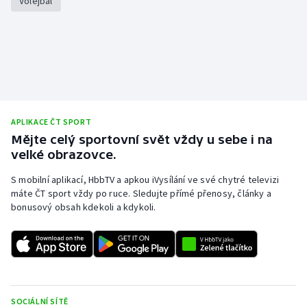
Volejbal
Stolní tenis
Triatlon
Veslování
Vodní slalom
APLIKACE ČT SPORT
Mějte celý sportovní svět vždy u sebe i na
Volejbal
velké obrazovce.
Ostatní
S mobilní aplikací, HbbTV a apkou iVysílání ve své chytré televizi
máte ČT sport vždy po ruce. Sledujte přímé přenosy, články a
bonusový obsah kdekoli a kdykoli.
SOCIÁLNÍ SÍTĚ