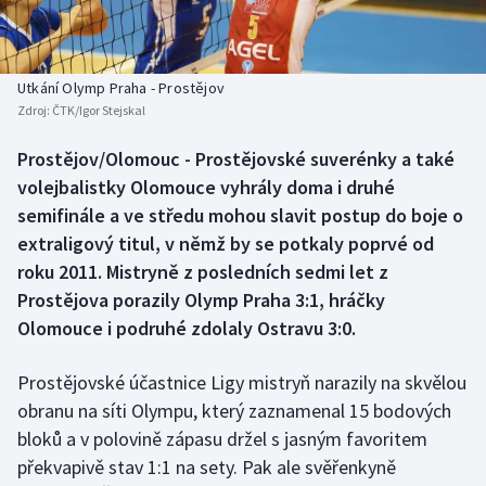
Baseball a softbal
Soutěže
Basketbal
Historické návraty
Utkání Olymp Praha - Prostějov
Zdroj:
ČTK/Igor Stejskal
Biatlon
Aplikace ČT sport
Prostějov/Olomouc - Prostějovské suverénky a také
Boby a skeleton
AZ kvíz
volejbalistky Olomouce vyhrály doma i druhé
semifinále a ve středu mohou slavit postup do boje o
Box
extraligový titul, v němž by se potkaly poprvé od
roku 2011. Mistryně z posledních sedmi let z
Curling
Prostějova porazily Olymp Praha 3:1, hráčky
Olomouce i podruhé zdolaly Ostravu 3:0.
Dostihy
Florbal
Prostějovské účastnice Ligy mistryň narazily na skvělou
obranu na síti Olympu, který zaznamenal 15 bodových
Futsal
bloků a v polovině zápasu držel s jasným favoritem
překvapivě stav 1:1 na sety. Pak ale svěřenkyně
Golf