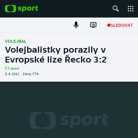
POPULÁRNÍ
SLEDOVAT
Fotbal
VOLEJBAL
Volejbalistky porazily v
Hokej
Evropské lize Řecko 3:2
Tenis
ČT sport
9. 6. 2012
|
Zdroj:
ČTK
Atletika
Cyklistika
DALŠÍ SPORTY
Americký fotbal
NEPŘEHLÉDNĚTE