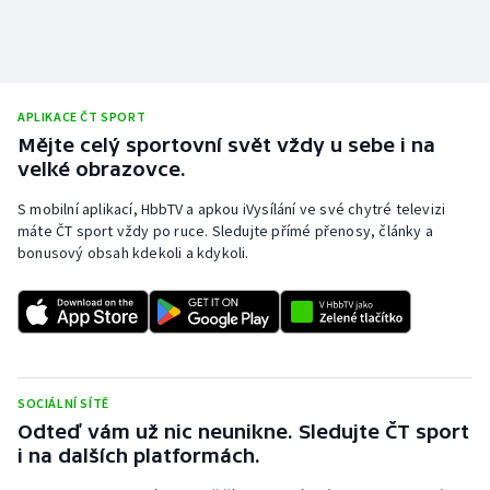
Olympijské hry
Parasport
APLIKACE ČT SPORT
Plavání
Mějte celý sportovní svět vždy u sebe i na
velké obrazovce.
Plážový volejbal
S mobilní aplikací, HbbTV a apkou iVysílání ve své chytré televizi
máte ČT sport vždy po ruce. Sledujte přímé přenosy, články a
Ragby
bonusový obsah kdekoli a kdykoli.
Rychlobruslení
Rychlostní kanoistika
Short track
SOCIÁLNÍ SÍTĚ
Odteď vám už nic neunikne. Sledujte ČT sport
Sportovní střelba
i na dalších platformách.