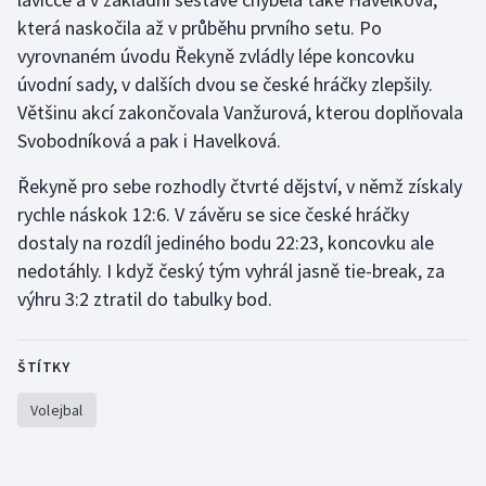
která naskočila až v průběhu prvního setu. Po
Gymnastika
vyrovnaném úvodu Řekyně zvládly lépe koncovku
úvodní sady, v dalších dvou se české hráčky zlepšily.
Házená
Většinu akcí zakončovala Vanžurová, kterou doplňovala
Svobodníková a pak i Havelková.
Jezdectví
Řekyně pro sebe rozhodly čtvrté dějství, v němž získaly
Judo
rychle náskok 12:6. V závěru se sice české hráčky
dostaly na rozdíl jediného bodu 22:23, koncovku ale
Krasobruslení
nedotáhly. I když český tým vyhrál jasně tie-break, za
výhru 3:2 ztratil do tabulky bod.
Lezení
Lyže a snowboard
ŠTÍTKY
Volejbal
Moderní pětiboj
Motorsport