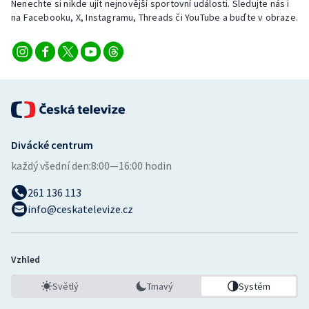
Nenechte si nikde ujít nejnovější sportovní události. Sledujte nás i
Stolní tenis
na Facebooku, X, Instagramu, Threads či YouTube a buďte v obraze.
Triatlon
Veslování
Vodní slalom
Volejbal
Divácké centrum
každý všední den:
8:00—16:00 hodin
Ostatní
261 136 113
info@ceskatelevize.cz
Vzhled
Světlý
Tmavý
Systém