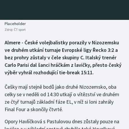
Baseball a softbal
Soutěže
Basketbal
Historické návraty
Placeholder
Zdroj:
ČT sport
Biatlon
Aplikace ČT sport
Almere - České volejbalistky porazily v Nizozemsku
Boby a skeleton
AZ kvíz
ve druhém utkání turnaje Evropské ligy Řecko 3:2 a
bez prohry zůstaly v čele skupiny C. Italský trenér
Box
Carlo Parisi dal šanci hráčkám z lavičky, přesto český
výběr vyhrál rozhodující tie-break 15:11.
Curling
Češky mají stejně bodů jako druhé Nizozemsko, oba
Dostihy
celky se v neděli od 14:30 utkají o vítězství ve druhém
Florbal
ze čtyř turnajů základní fáze EL, v níž si loni zahrály
Final Four a skončily čtvrté.
Futsal
Opory Havlíčková s Pastulovou dnes zůstaly pouze na
lavičce a v základní sestavě chyběla také Havelková,
Golf