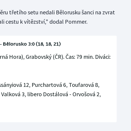
věru třetího setu nedali Bělorusku šanci na zvrat
li cestu k vítězství," dodal Pommer.
- Bělorusko 3:0 (18, 18, 21)
á Hora), Grabovský (ČR). Čas: 79 min. Diváci:
sányiová 12, Purchartová 6, Toufarová 8,
 Valková 3, libero Dostálová - Orvošová 2,