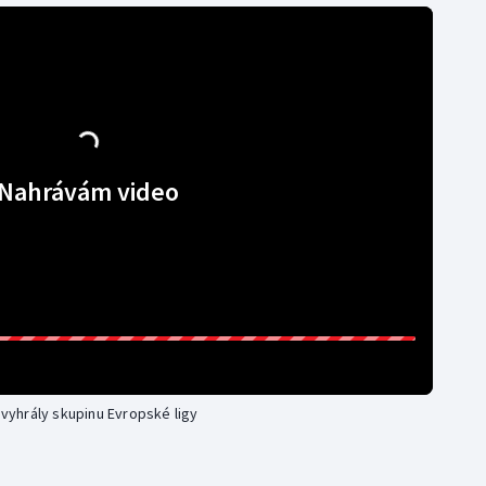
Nahrávám video
a vyhrály skupinu Evropské ligy