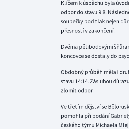
Klíčem k úspěchu byla úvodn
odpor do stavu 9:8. Následn
soupeřky pod tlak nejen důr
přesností v zakončení.
Dvěma pětibodovými šňůram
koncovce se dostaly do psy
Obdobný průběh měla i druhá
stavu 14:14. Zásluhou důraz
zlomit odpor.
Ve třetím dějství se Bělorus
pomohla při podání Gabriel
českého týmu Michaela Mlejn