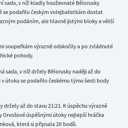
í sada, v níž kladly houževnaté Bělorusky
ě se podařilo českým volejbalistkám dostat
azným podáním, ale hlavně jistými bloky a větší
i soupeřkám výrazně odskočily a po zvládnuté
chické pohody.
 sada, v níž držely Bělorusky naději až do
u v útoku se podařilo českému týmu šesti body
ky držely až do stavu 21:21. K úspěchu výrazně
y Orvošové úspěšnými útoky nejlepší hráčka
ková, která si připsala 20 bodů.