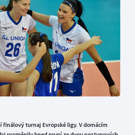
Moderní pětiboj
Triatlon
Motorsport
Veslování
Olympijské hry
Vodní slalom
Parasport
Volejbal
Plavání
Ostatní
Plážový volejbal
jí finálový turnaj Evropské ligy. V domácím
adci proměnily hned první ze dvou postupových