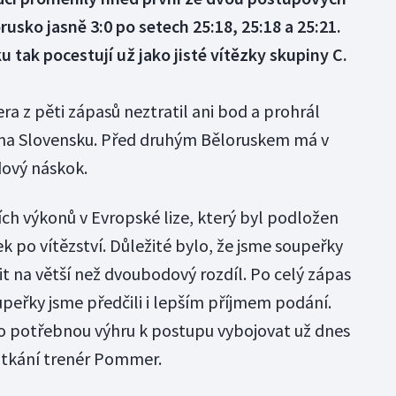
usko jasně 3:0 po setech 25:18, 25:18 a 25:21.
 tak pocestují už jako jisté vítězky skupiny C.
 z pěti zápasů neztratil ani bod a prohrál
í na Slovensku. Před druhým Běloruskem má v
ový náskok.
ích výkonů v Evropské lize, který byl podložen
k po vítězství. Důležité bylo, že jsme soupeřky
t na větší než dvoubodový rozdíl. Po celý zápas
oupeřky jsme předčili i lepším příjmem podání.
lo potřebnou výhru k postupu vybojovat už dnes
utkání trenér Pommer.