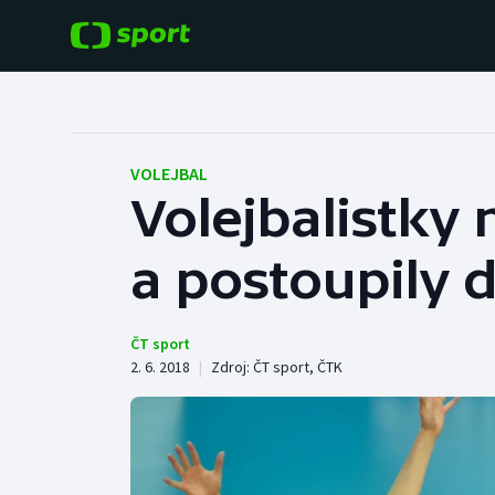
POPULÁRNÍ
DALŠÍ SPORTY
Fotbal
Americký fotbal
VOLEJBAL
Volejbalistky
Hokej
Baseball a softbal
a postoupily d
Tenis
Basketbal
Atletika
Biatlon
ČT sport
2. 6. 2018
|
Zdroj:
ČT sport
,
ČTK
Cyklistika
Boby a skeleton
Box