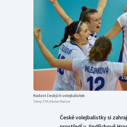
Curling
Dostihy
Florbal
Futsal
Golf
Gymnastika
Radost českých volejbalistek
Zdroj:
ČTK/Václav Pancer
České volejbalistky si zahra
prostředí v Jindřichově Hr