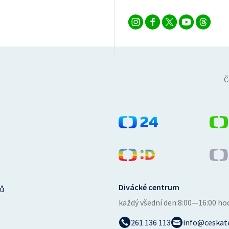
Č
Divácké centrum
ů
každý všední den:
8:00—16:00 ho
261 136 113
info@ceskate