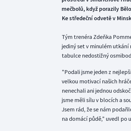
mečbolů, když porazily Bělor
Ke středeční odvetě v Minsku
Tým trenéra Zdeňka Pommera
jediný set v minulém utkán
tabulce nedostižný osmibod
"Podali jsme jeden z nejlepš
velkou motivací našich hráče
nenechali ani jednou odskoči
jsme měli sílu v blocích a s
Jsem rád, že se nám podaři
na domácí půdě," uvedl po 