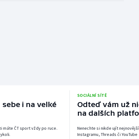
SOCIÁLNÍ SÍTĚ
 sebe i na velké
Odteď vám už nic
na dalších platf
izi máte ČT sport vždy po ruce.
Nenechte si nikde ujít nejnovější
ykoli.
Instagramu, Threads či YouTube 