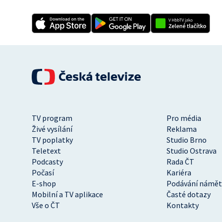
TV program
Pro média
Živé vysílání
Reklama
TV poplatky
Studio Brno
Teletext
Studio Ostrava
Podcasty
Rada ČT
Počasí
Kariéra
E-shop
Podávání námět
Mobilní a TV aplikace
Časté dotazy
Vše o ČT
Kontakty