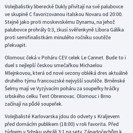
Volejbalistky liberecké Dukly přivítají na své palubovce
ve skupině C favorizovanou italskou Novaru od 20:00.
Futsal
Stejně jako proti moskevskému Dynamu, na jehož
Golf
palubovce prohrály 0:3, zkusí svěřenkyně Libora Gálíka
proti semifinalistkám minulého ročníku soutěže
Gymnastika
překvapit.
Házená
Olomouc čeká v Poháru CEV celek Le Cannet. Bude to i
duel s nejlepší českou smečařkou Michaelou
Jezdectví
Mlejnkovou, která od nové sezony obléká dres aktuálně
druhého týmu francouzské nejvyšší soutěže. Brněnské
Judo
Šelmy mají ve Vyzývacím poháru za soupeřky hráčky
srbského celku Tent Obrenovac. Olomouc i Brno
Krasobruslení
začínají na půdě soupeřek.
Lezení
Volejbalisté Karlovarska jdou do odvety s Kraljevem
před domácím publikem (18:00) v roli favorita. Před
Lyže a snowboard
týdnem v Srbsku vyhráli 3:1 na sety. Západočechům k