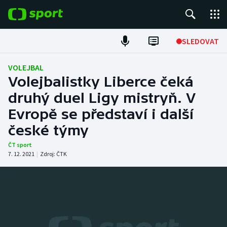
POPULÁRNÍ
SLEDOVAT
ME v atletice
VOLEJBAL
Volejbalistky Liberce čeká
ME v plavání
druhý duel Ligy mistryň. V
Evropě se představí i další
Fotbal
české týmy
Hokej
ČT sport
7. 12. 2021
|
Zdroj:
ČTK
Tenis
DALŠÍ SPORTY
Americký fotbal
NEPŘEHLÉDNĚTE