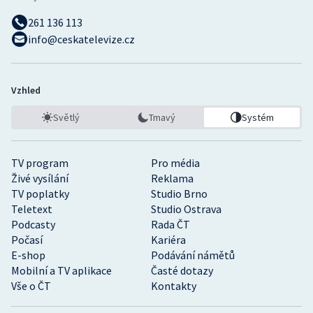
261 136 113
info@ceskatelevize.cz
Vzhled
Světlý
Tmavý
Systém
TV program
Pro média
Živé vysílání
Reklama
TV poplatky
Studio Brno
Teletext
Studio Ostrava
Podcasty
Rada ČT
Počasí
Kariéra
E-shop
Podávání námětů
Mobilní a TV aplikace
Časté dotazy
Vše o ČT
Kontakty