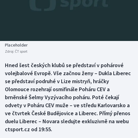
Atletika
Soutěže
Baseball a softbal
Historické návraty
Basketbal
Aplikace ČT sport
Placeholder
Biatlon
AZ kvíz
Zdroj:
ČT sport
Boby a skeleton
Hned šest českých klubů se představí v pohárové
volejbalové Evropě. Vše začnou ženy – Dukla Liberec
Box
se představí podruhé v Lize mistryň, hráčky
Olomouce rozehrají osmifinále Poháru CEV a
Curling
brněnské Šelmy Vyzývacího poháru. Poté čekají
odvety v Poháru CEV muže – ve středu Karlovarsko a
Cyklistika
ve čtvrtek České Budějovice a Liberec. Přímý přenos
duelu Liberec – Novara sledujte exkluzivně na webu
Dostihy
ctsport.cz od 19:55.
Florbal