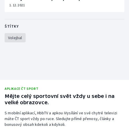
Short track
1. 12. 2021
Sportovní střelba
ŠTÍTKY
Stolní tenis
Volejbal
Triatlon
Veslování
Vodní slalom
Volejbal
APLIKACE ČT SPORT
Mějte celý sportovní svět vždy u sebe i na
Ostatní
velké obrazovce.
S mobilní aplikací, HbbTV a apkou iVysílání ve své chytré televizi
máte ČT sport vždy po ruce. Sledujte přímé přenosy, články a
bonusový obsah kdekoli a kdykoli.