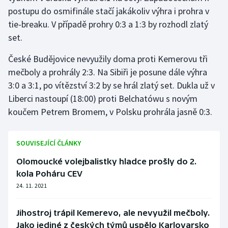
postupu do osmifinále stačí jakákoliv výhra i prohra v
Moderní pětiboj
tie-breaku. V případě prohry 0:3 a 1:3 by rozhodl zlatý
set.
Motorsport
České Budějovice nevyužily doma proti Kemerovu tři
Olympijské hry
mečboly a prohrály 2:3. Na Sibiři je posune dále výhra
3:0 a 3:1, po vítězství 3:2 by se hrál zlatý set. Dukla už v
Parasport
Liberci nastoupí (18:00) proti Belchatówu s novým
koučem Petrem Bromem, v Polsku prohrála jasně 0:3.
Plavání
Plážový volejbal
SOUVISEJÍCÍ ČLÁNKY
Olomoucké volejbalistky hladce prošly do 2.
Ragby
kola Poháru CEV
Rychlobruslení
24. 11. 2021
Rychlostní kanoistika
Jihostroj trápil Kemerevo, ale nevyužil mečboly.
Jako jediné z českých týmů uspělo Karlovarsko