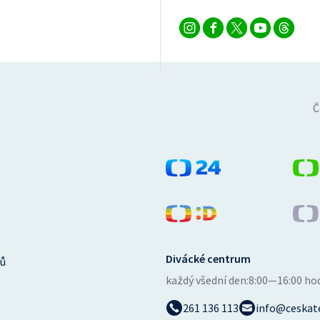
Č
Divácké centrum
ů
každý všední den:
8:00—16:00 ho
261 136 113
info@ceskate