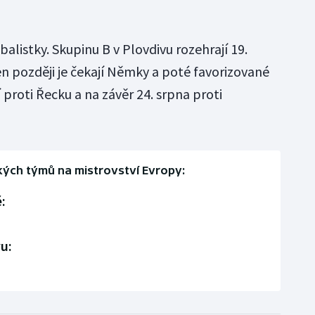
jbalistky. Skupinu B v Plovdivu rozehrají 19.
n později je čekají Němky a poté favorizované
 proti Řecku a na závěr 24. srpna proti
ých týmů na mistrovství Evropy:
:
u: