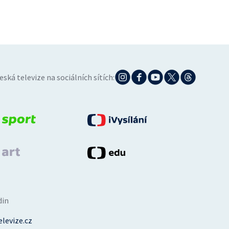
eská televize na sociálních sítích:
din
levize.cz