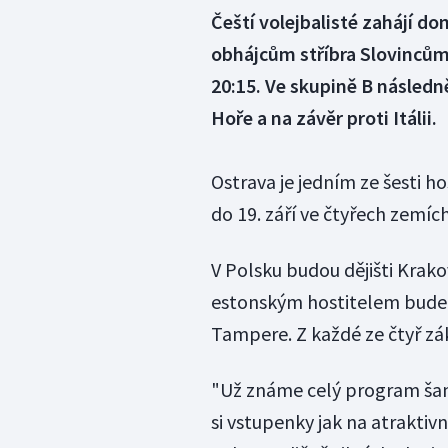
Čeští volejbalisté zahájí d
obhájcům stříbra Slovincům.
20:15. Ve skupině B následn
Hoře a na závěr proti Itálii.
Ostrava je jedním ze šesti h
do 19. září ve čtyřech zemích
V Polsku budou dějišti Krako
estonským hostitelem bude m
Tampere. Z každé ze čtyř zák
"Už známe celý program šam
si vstupenky jak na atraktiv