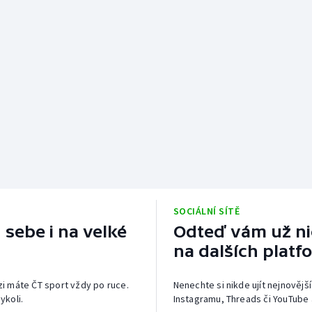
SOCIÁLNÍ SÍTĚ
 sebe i na velké
Odteď vám už nic
na dalších platf
izi máte ČT sport vždy po ruce.
Nenechte si nikde ujít nejnovější
ykoli.
Instagramu, Threads či YouTube 