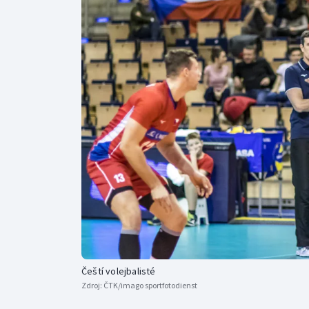
Curling
Dostihy
Florbal
Futsal
Golf
Gymnastika
Čeští volejbalisté
Zdroj:
ČTK/imago sportfotodienst