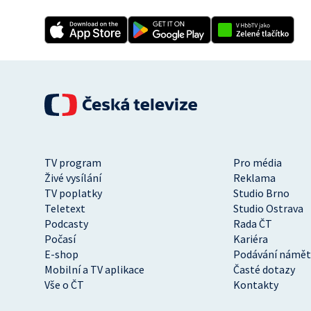
TV program
Pro média
Živé vysílání
Reklama
TV poplatky
Studio Brno
Teletext
Studio Ostrava
Podcasty
Rada ČT
Počasí
Kariéra
E-shop
Podávání námět
Mobilní a TV aplikace
Časté dotazy
Vše o ČT
Kontakty