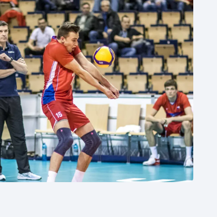
Moderní pětiboj
Triatlon
Motorsport
Veslování
Olympijské hry
Vodní slalom
Parasport
Volejbal
Plavání
Ostatní
Plážový volejbal