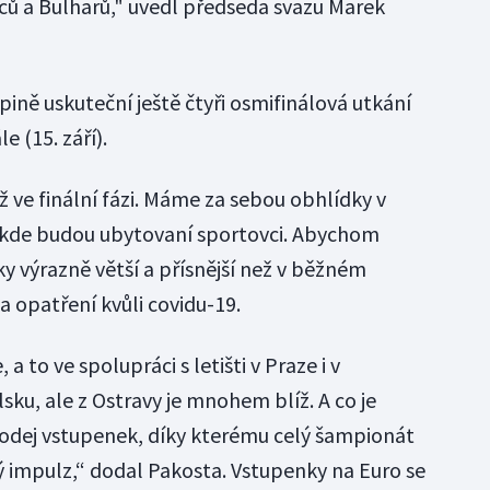
nců a Bulharů," uvedl předseda svazu Marek
pině uskuteční ještě čtyři osmifinálová utkání
le (15. září).
 ve finální fázi. Máme za sebou obhlídky v
, kde budou ubytovaní sportovci. Abychom
y výrazně větší a přísnější než v běžném
 opatření kvůli covidu-19.
a to ve spolupráci s letišti v Praze i v
olsku, ale z Ostravy je mnohem blíž. A co je
prodej vstupenek, díky kterému celý šampionát
 impulz,“ dodal Pakosta. Vstupenky na Euro se