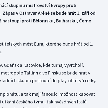
omácí skupinu mistrovství Evropy proti
 Zápas v Ostravar Aréně se bude hrát 3. září od
ě nastoupí proti Bělorusku, Bulharsku, Černé
ostitelských měst Eura, které se bude hrát od 1.
.
v, Gdaňsk a Katovice, kde turnaj vyvrcholí,
etropole Tallinn a ve Finsku se bude hrát v
ladních skupin postoupí do play-off čtyři celky.
pionátu, a tak mají fanoušci možnost kupovat
ní utkání českého týmu, tak hvězdných Italů