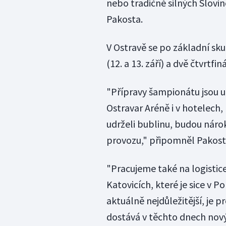
nebo tradičně silných Slovi
Pakosta.
V Ostravě se po základní sku
(12. a 13. září) a dvě čtvrtfiná
"Přípravy šampionátu jsou už
Ostravar Aréně i v hotelech
udrželi bublinu, budou nárok
provozu," připomněl Pakosta
"Pracujeme také na logistice, 
Katovicích, které je sice v P
aktuálně nejdůležitější, je 
dostává v těchto dnech nový