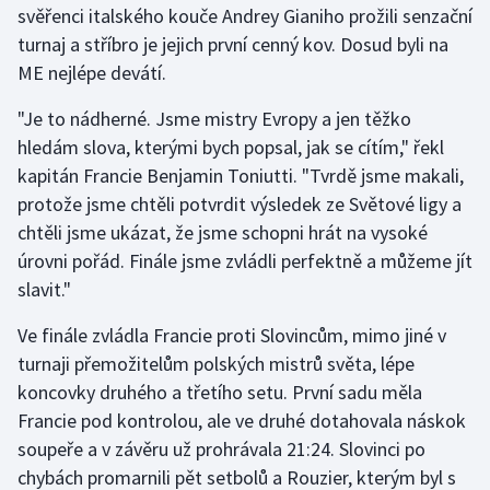
svěřenci italského kouče Andrey Gianiho prožili senzační
turnaj a stříbro je jejich první cenný kov. Dosud byli na
Futsal
ME nejlépe devátí.
Golf
"Je to nádherné. Jsme mistry Evropy a jen těžko
hledám slova, kterými bych popsal, jak se cítím," řekl
Gymnastika
kapitán Francie Benjamin Toniutti. "Tvrdě jsme makali,
protože jsme chtěli potvrdit výsledek ze Světové ligy a
Házená
chtěli jsme ukázat, že jsme schopni hrát na vysoké
úrovni pořád. Finále jsme zvládli perfektně a můžeme jít
Jezdectví
slavit."
Judo
Ve finále zvládla Francie proti Slovincům, mimo jiné v
turnaji přemožitelům polských mistrů světa, lépe
Krasobruslení
koncovky druhého a třetího setu. První sadu měla
Lezení
Francie pod kontrolou, ale ve druhé dotahovala náskok
soupeře a v závěru už prohrávala 21:24. Slovinci po
Lyže a snowboard
chybách promarnili pět setbolů a Rouzier, kterým byl s