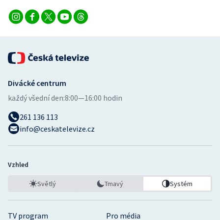
Divácké centrum
každý všední den:
8:00—16:00 hodin
261 136 113
info@ceskatelevize.cz
Vzhled
Světlý
Tmavý
Systém
TV program
Pro média