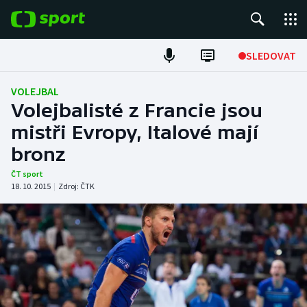
POPULÁRNÍ
SLEDOVAT
ME v atletice
VOLEJBAL
Volejbalisté z Francie jsou
ME v plavání
mistři Evropy, Italové mají
bronz
Fotbal
ČT sport
Hokej
18. 10. 2015
|
Zdroj:
ČTK
Tenis
DALŠÍ SPORTY
Americký fotbal
NEPŘEHLÉDNĚTE