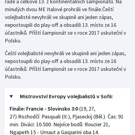
řadě a celkově 13. z kontinentálních šampionátů. Na
Short track
minulých dvou ME Italové prohráli ve finále.Čeští
volejbalisté nevyhráli ve skupině ani jeden zápas,
Sportovní střelba
nepostoupili do play-off a obsadili 13. místo ze 16
účastníků. Příští šampionát se v roce 2017 uskuteční v
Stolní tenis
Polsku.
Triatlon
Čeští volejbalisté nevyhráli ve skupině ani jeden zápas,
nepostoupili do play-off a obsadili 13. místo ze 16
Veslování
účastníků. Příští šampionát se v roce 2017 uskuteční v
Polsku.
Vodní slalom
Volejbal
Mistrovství Evropy volejbalistů v Sofii:
Ostatní
Finále: Francie - Slovinsko 3:0
(19, 27,
27) Rozhodčí: Pasquali (It.), Pjaseckij (Běl.). Čas: 91
min. Diváci: 10.500. Nejvíce bodů: Rouzier 21,
Ngapeth 15 - Urnaut a Gasparini oba 14.