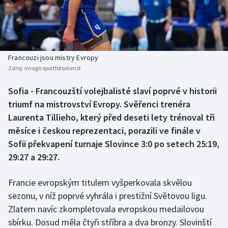
Atletika
Soutěže
Baseball a softbal
Historické návraty
Basketbal
Aplikace ČT sport
Francouzi jsou mistry Evropy
Zdroj:
imago sportfotodienst
Biatlon
AZ kvíz
Sofia - Francouzští volejbalisté slaví poprvé v historii
triumf na mistrovství Evropy. Svěřenci trenéra
Boby a skeleton
Laurenta Tillieho, který před deseti lety trénoval tři
Box
měsíce i českou reprezentaci, porazili ve finále v
Sofii překvapení turnaje Slovince 3:0 po setech 25:19,
Curling
29:27 a 29:27.
Cyklistika
Francie evropským titulem vyšperkovala skvělou
sezonu, v níž poprvé vyhrála i prestižní Světovou ligu.
Dostihy
Zlatem navíc zkompletovala evropskou medailovou
sbírku. Dosud měla čtyři stříbra a dva bronzy. Slovinští
Florbal