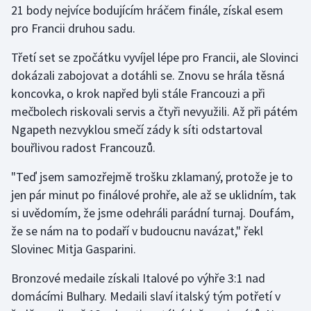
21 body nejvíce bodujícím hráčem finále, získal esem
Moderní pětiboj
pro Francii druhou sadu.
Motorsport
Třetí set se zpočátku vyvíjel lépe pro Francii, ale Slovinci
dokázali zabojovat a dotáhli se. Znovu se hrála těsná
Olympijské hry
koncovka, o krok napřed byli stále Francouzi a při
mečbolech riskovali servis a čtyři nevyužili. Až při pátém
Parasport
Ngapeth nezvyklou smečí zády k síti odstartoval
bouřlivou radost Francouzů.
Plavání
"Teď jsem samozřejmě trošku zklamaný, protože je to
Plážový volejbal
jen pár minut po finálové prohře, ale až se uklidním, tak
si uvědomím, že jsme odehráli parádní turnaj. Doufám,
Ragby
že se nám na to podaří v budoucnu navázat," řekl
Slovinec Mitja Gasparini.
Rychlobruslení
Bronzové medaile získali Italové po výhře 3:1 nad
Rychlostní kanoistika
domácími Bulhary. Medaili slaví italský tým potřetí v