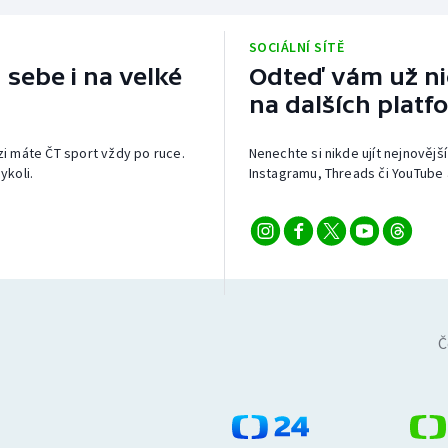
SOCIÁLNÍ SÍTĚ
 sebe i na velké
Odteď vám už nic
na dalších platf
izi máte ČT sport vždy po ruce.
Nenechte si nikde ujít nejnovější
ykoli.
Instagramu, Threads či YouTube 
Č