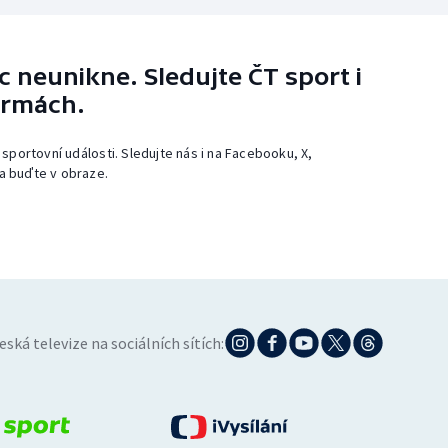
 neunikne. Sledujte ČT sport i
ormách.
 sportovní události. Sledujte nás i na Facebooku, X,
a buďte v obraze.
eská televize na sociálních sítích: