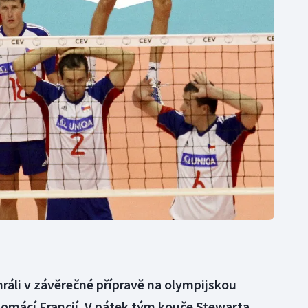
Moderní pětiboj
Triatlon
Motorsport
Veslování
Olympijské hry
Vodní slalom
Parasport
Volejbal
Plavání
Ostatní
Plážový volejbal
rohráli v závěrečné přípravě na olympijskou
s domácí Francií. V pátek tým kouče Stewarta