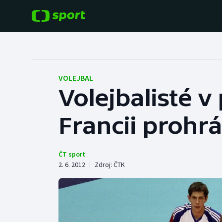
POPULÁRNÍ
DALŠÍ SPORTY
Fotbal
Americký fotbal
VOLEJBAL
Volejbalisté v
Hokej
Baseball a softbal
Francii prohrá
Tenis
Basketbal
Atletika
Biatlon
ČT sport
2. 6. 2012
|
Zdroj:
ČTK
Cyklistika
Boby a skeleton
Box