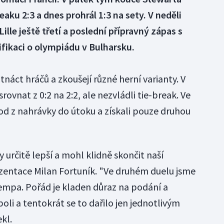
eaku 2:3 a dnes prohrál 1:3 na sety. V neděli
Lille ještě třetí a poslední přípravný zápas s
lifikaci o olympiádu v Bulharsku.
tnáct hráčů a zkoušejí různé herní varianty. V
rovnat z 0:2 na 2:2, ale nezvládli tie-break. Ve
od z nahrávky do útoku a získali pouze druhou
y určitě lepší a mohl klidně skončit naší
zentace Milan Fortuník. "Ve druhém duelu jsme
tempa. Pořád je kladen důraz na podání a
poli a tentokrát se to dařilo jen jednotlivým
kl.