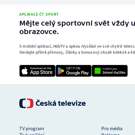
APLIKACE ČT SPORT
Mějte celý sportovní svět vždy u
obrazovce.
S mobilní aplikací, HbbTV a apkou iVysílání ve své chytré telev
Sledujte přímé přenosy, články a bonusový obsah kdekoli a kd
TV program
Pro média