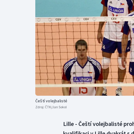
Curling
Dostihy
Florbal
Futsal
Golf
Gymnastika
Čeští volejbalisté
Zdroj:
ČTK/Jan Sokol
Lille - Čeští volejbalisté p
kvalifikaci v Lille dvakrát 