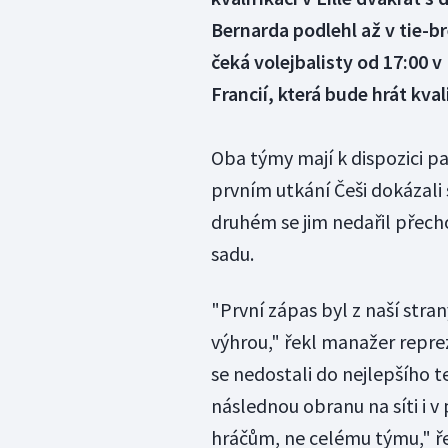
Bernarda podlehl až v tie-br
čeká volejbalisty od 17:00 v 
Francií, která bude hrát kva
Oba týmy mají k dispozici pa
prvním utkání Češi dokázali s
druhém se jim nedařil přech
sadu.
"První zápas byl z naší stran
výhrou," řekl manažer repre
se nedostali do nejlepšího 
následnou obranu na síti i v 
hráčům, ne celému týmu," ře