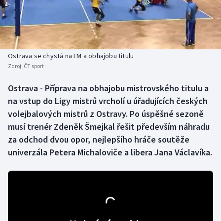
Baseball a softbal
Soutěže
Basketbal
Historické návraty
Biatlon
Aplikace ČT sport
Ostrava se chystá na LM a obhajobu titulu
Zdroj:
ČT sport
Boby a skeleton
AZ kvíz
Ostrava - Příprava na obhajobu mistrovského titulu a
na vstup do Ligy mistrů vrcholí u úřadujících českých
Box
volejbalových mistrů z Ostravy. Po úspěšné sezoně
Curling
musí trenér Zdeněk Šmejkal řešit především náhradu
za odchod dvou opor, nejlepšího hráče soutěže
Dostihy
univerzála Petera Michaloviče a libera Jana Václavíka.
Florbal
Futsal
Golf