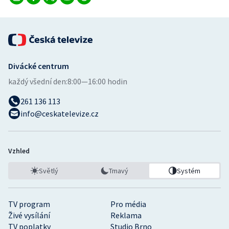
Divácké centrum
každý všední den:
8:00—16:00 hodin
261 136 113
info@ceskatelevize.cz
Vzhled
Světlý
Tmavý
Systém
TV program
Pro média
Živé vysílání
Reklama
TV poplatky
Studio Brno