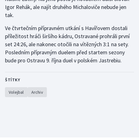
Igor Rehák, ale najít druhého Michaloviče nebude jen
Olympijské hry
tak.
Parasport
Ve čtvrtečním přípravném utkání s Havířovem dostali
příležitost hráči širšího kádru, Ostravané prohráli první
Plavání
set 24:26, ale nakonec otočili na vítězných 3:1 na sety.
Posledním přípravným duelem před startem sezony
Plážový volejbal
bude pro Ostravu 9. října duel v polském Jastrebiu.
Ragby
ŠTÍTKY
Rychlobruslení
Volejbal
Archiv
Rychlostní kanoistika
Short track
Sportovní střelba