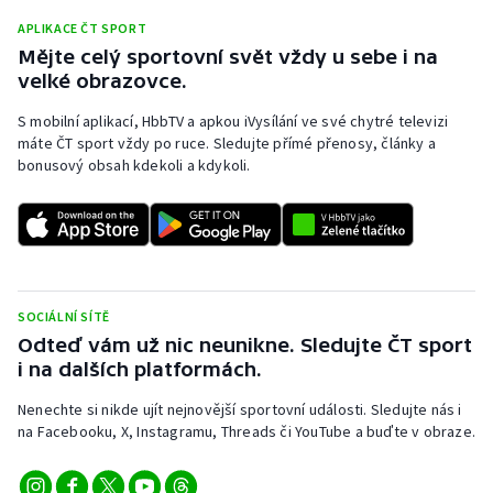
Stolní tenis
APLIKACE ČT SPORT
Mějte celý sportovní svět vždy u sebe i na
Triatlon
velké obrazovce.
Veslování
S mobilní aplikací, HbbTV a apkou iVysílání ve své chytré televizi
máte ČT sport vždy po ruce. Sledujte přímé přenosy, články a
bonusový obsah kdekoli a kdykoli.
Vodní slalom
Volejbal
Ostatní
SOCIÁLNÍ SÍTĚ
Odteď vám už nic neunikne. Sledujte ČT sport
i na dalších platformách.
Nenechte si nikde ujít nejnovější sportovní události. Sledujte nás i
na Facebooku, X, Instagramu, Threads či YouTube a buďte v obraze.