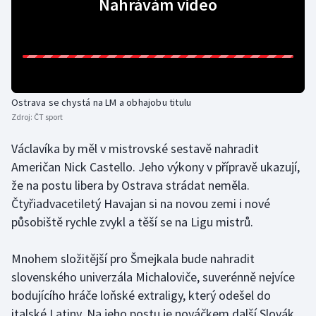
Nahrávám video
Gymnastika
Házená
Jezdectví
Ostrava se chystá na LM a obhajobu titulu
Zdroj:
ČT sport
Judo
Václavíka by měl v mistrovské sestavě nahradit
Američan Nick Castello. Jeho výkony v přípravě ukazují,
Krasobruslení
že na postu libera by Ostrava strádat neměla.
Lezení
Čtyřiadvacetiletý Havajan si na novou zemi i nové
působiště rychle zvykl a těší se na Ligu mistrů.
Lyže a snowboard
Mnohem složitější pro Šmejkala bude nahradit
Moderní pětiboj
slovenského univerzála Michaloviče, suverénně nejvíce
bodujícího hráče loňské extraligy, který odešel do
Motorsport
italské Latiny. Na jeho postu je nováčkem další Slovák