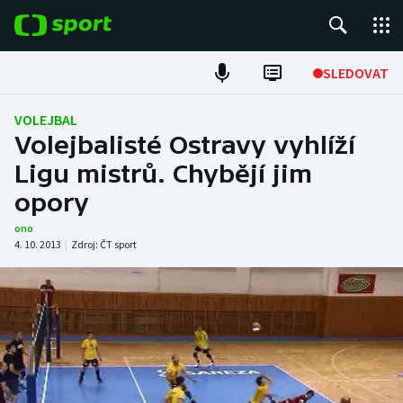
POPULÁRNÍ
SLEDOVAT
Fotbal
VOLEJBAL
Volejbalisté Ostravy vyhlíží
Hokej
Ligu mistrů. Chybějí jim
opory
Tenis
ono
Atletika
4. 10. 2013
|
Zdroj:
ČT sport
Cyklistika
DALŠÍ SPORTY
Americký fotbal
NEPŘEHLÉDNĚTE