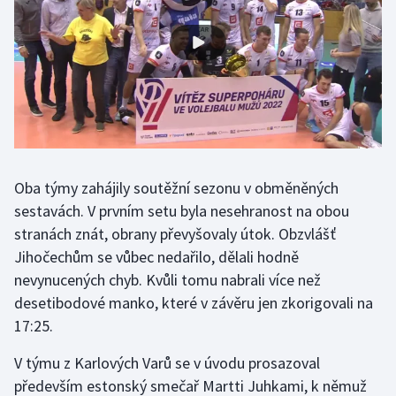
Gymnastika
Házená
Jezdectví
Judo
Oba týmy zahájily soutěžní sezonu v obměněných
sestavách. V prvním setu byla nesehranost na obou
Krasobruslení
stranách znát, obrany převyšovaly útok. Obzvlášť
Lezení
Jihočechům se vůbec nedařilo, dělali hodně
nevynucených chyb. Kvůli tomu nabrali více než
Lyže a snowboard
desetibodové manko, které v závěru jen zkorigovali na
17:25.
Moderní pětiboj
V týmu z Karlových Varů se v úvodu prosazoval
Motorsport
především estonský smečař Martti Juhkami, k němuž