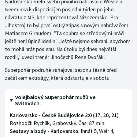
Karlovarsko mělo svého prvního nahrávače Wessela
Stolní tenis
Keeminka k dispozici jen poslední týden po jeho
návratu z MS, kde reprezentoval Nizozemsko. Pro
Triatlon
Jihostroj to byl první ostrý zápas s novým nahrávačem
Matiasem Giraudem. "Ta souhra se středovými hráči
Veslování
ještě není úplně ideální. Ještě nejsme sehraní, abychom
Vodní slalom
to mohli hrát poslepu. Na útoku byl dnes největší
rozdíl," uvedl trenér Jihočechů René Dvořák.
Volejbal
Superpohár podruhé zahajoval sezonu těsně před
začátkem extraligy, která odstartuje v sobotu.
Ostatní
Volejbalový Superpohár mužů ve
Svitavách:
Karlovarsko - České Budějovice 3:0 (17, 20, 21)
Rozhodčí: Rychlík, Grabovský. Čas: 87 min.
Sestavy a body - Karlovarsko:
Ihnát 5, Weir 4,