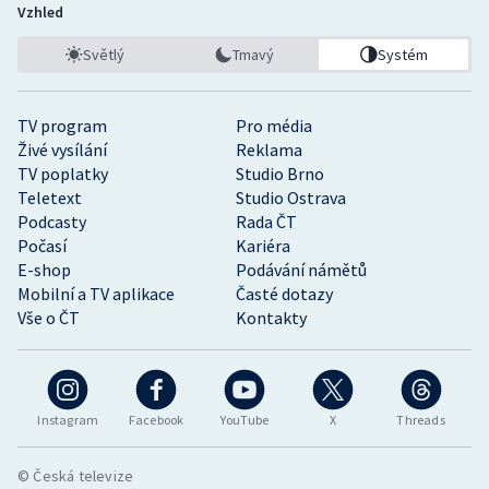
Vzhled
Světlý
Tmavý
Systém
TV program
Pro média
Živé vysílání
Reklama
TV poplatky
Studio Brno
Teletext
Studio Ostrava
Podcasty
Rada ČT
Počasí
Kariéra
E-shop
Podávání námětů
Mobilní a TV aplikace
Časté dotazy
Vše o ČT
Kontakty
Instagram
Facebook
YouTube
X
Threads
© Česká televize