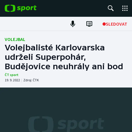
POPULÁRNÍ
SLEDOVAT
Fotbal
VOLEJBAL
Volejbalisté Karlovarska
Hokej
udrželi Superpohár,
Budějovice neuhrály ani bod
Tenis
ČT sport
Atletika
19. 9. 2022
|
Zdroj:
ČTK
Cyklistika
DALŠÍ SPORTY
Americký fotbal
NEPŘEHLÉDNĚTE