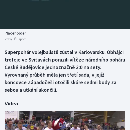
Baseball a softbal
Soutěže
Basketbal
Historické návraty
Biatlon
Aplikace ČT sport
Placeholder
Zdroj:
ČT sport
Boby a skeleton
AZ kvíz
Superpohár volejbalistů zůstal v Karlovarsku. Obhájci
trofeje ve Svitavách porazili vítěze národního poháru
Box
České Budějovice jednoznačně 3:0 na sety.
Curling
Vyrovnaný průběh měla jen třetí sada, v jejíž
koncovce Západočeši otočili skóre sedmi body za
Dostihy
sebou a utkání ukončili.
Florbal
Videa
Futsal
Golf