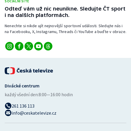
SOCIÁLNÍ SÍTĚ
Odteď vám už nic neunikne. Sledujte ČT sport
i na dalších platformách.
Nenechte si nikde ujít nejnovější sportovní události. Sledujte nás i
na Facebooku, X, Instagramu, Threads či YouTube a buďte v obraze.
Divácké centrum
každý všední den:
8:00—16:00 hodin
261 136 113
info@ceskatelevize.cz