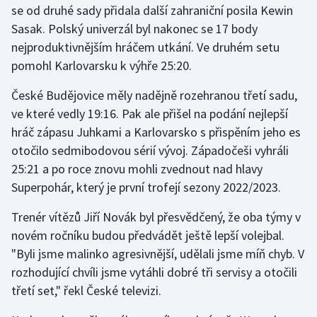
se od druhé sady přidala další zahraniční posila Kewin
Olympijské hry
Sasak. Polský univerzál byl nakonec se 17 body
nejproduktivnějším hráčem utkání. Ve druhém setu
Parasport
pomohl Karlovarsku k výhře 25:20.
Plavání
České Budějovice měly nadějně rozehranou třetí sadu,
ve které vedly 19:16. Pak ale přišel na podání nejlepší
Plážový volejbal
hráč zápasu Juhkami a Karlovarsko s přispěním jeho es
otočilo sedmibodovou sérií vývoj. Západočeši vyhráli
Ragby
25:21 a po roce znovu mohli zvednout nad hlavy
Superpohár, který je první trofejí sezony 2022/2023.
Rychlobruslení
Trenér vítězů Jiří Novák byl přesvědčený, že oba týmy v
Rychlostní kanoistika
novém ročníku budou předvádět ještě lepší volejbal.
"Byli jsme malinko agresivnější, udělali jsme míň chyb. V
Short track
rozhodující chvíli jsme vytáhli dobré tři servisy a otočili
třetí set," řekl České televizi.
Sportovní střelba