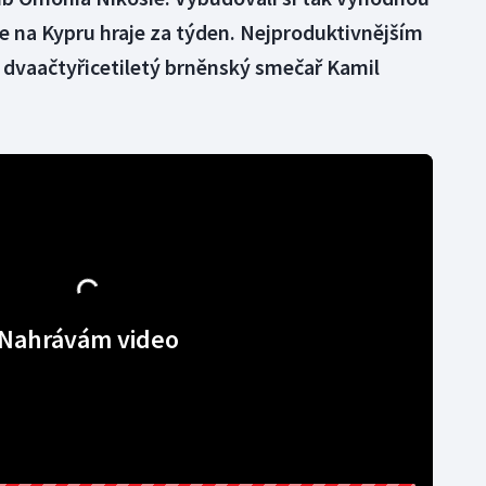
se na Kypru hraje za týden. Nejproduktivnějším
 dvaačtyřicetiletý brněnský smečař Kamil
Nahrávám video