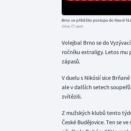
Brno se přiblížilo postupu do hlavní f
Zdroj:
ČT sport
Volejbal Brno se do Vyzývac
ročníku extraligy. Letos mu p
zápasů.
V duelu s Nikósií sice Brňané
ale v dalších setech soupeřů
zvítězili.
Z mužských klubů tento týde
České Budějovice. Ten se ve