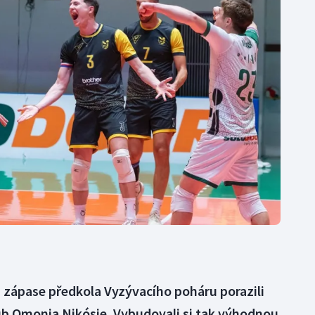
Moderní pětiboj
Triatlon
Motorsport
Veslování
Olympijské hry
Vodní slalom
Parasport
Volejbal
Plavání
Ostatní
Plážový volejbal
 zápase předkola Vyzývacího poháru porazili
ub Omonia Nikósie. Vybudovali si tak výhodnou