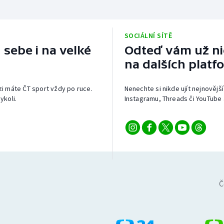
SOCIÁLNÍ SÍTĚ
 sebe i na velké
Odteď vám už nic
na dalších platf
izi máte ČT sport vždy po ruce.
Nenechte si nikde ujít nejnovější
ykoli.
Instagramu, Threads či YouTube 
Č