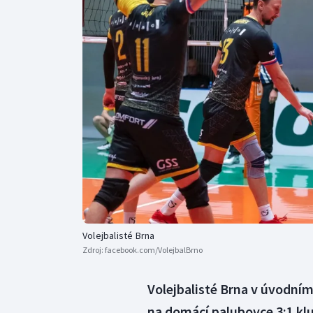
Curling
Dostihy
Florbal
Futsal
Golf
Gymnastika
Volejbalisté Brna
Zdroj:
facebook.com/VolejbalBrno
Volejbalisté Brna v úvodním
na domácí palubovce 3:1 kl