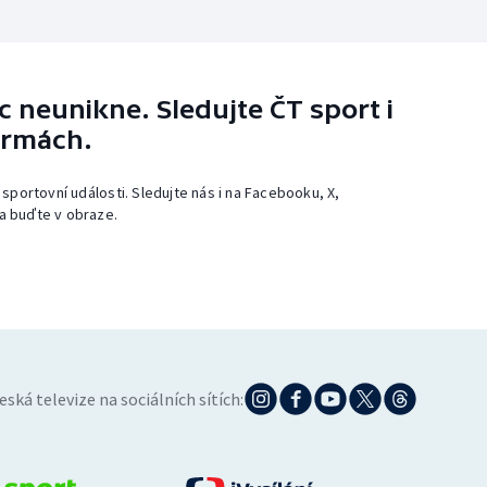
 neunikne. Sledujte ČT sport i
ormách.
 sportovní události. Sledujte nás i na Facebooku, X,
a buďte v obraze.
eská televize na sociálních sítích: