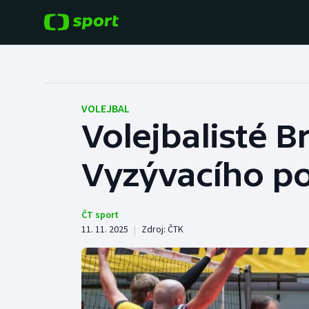
POPULÁRNÍ
DALŠÍ SPORTY
Fotbal
Americký fotbal
VOLEJBAL
Volejbalisté 
Hokej
Baseball a softbal
Vyzývacího poh
Tenis
Basketbal
Atletika
Biatlon
ČT sport
11. 11. 2025
|
Zdroj:
ČTK
Cyklistika
Boby a skeleton
Box