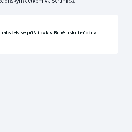
edonským celkem VC Strumica.
jbalistek se příští rok v Brně uskuteční na