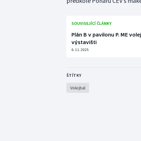
předkole Poháru CEV s mak
SOUVISEJÍCÍ ČLÁNKY
Plán B v pavilonu P. ME vole
výstavišti
6. 11. 2025
ŠTÍTKY
Volejbal