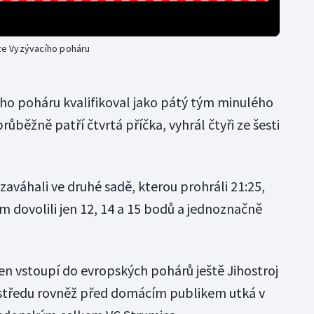
áze Vyzývacího poháru
ího poháru kvalifikoval jako pátý tým minulého
růběžně patří čtvrtá příčka, vyhrál čtyři ze šesti
 zaváhali ve druhé sadě, kterou prohráli 21:25,
m dovolili jen 12, 14 a 15 bodů a jednoznačně
n vstoupí do evropských pohárů ještě Jihostroj
 středu rovněž před domácím publikem utká v