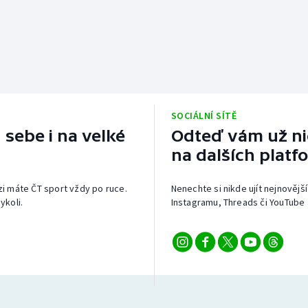
SOCIÁLNÍ SÍTĚ
 sebe i na velké
Odteď vám už nic
na dalších platf
izi máte ČT sport vždy po ruce.
Nenechte si nikde ujít nejnovější
ykoli.
Instagramu, Threads či YouTube 