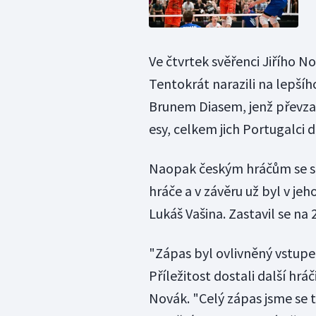
Ve čtvrtek svěřenci Jiřího N
Tentokrát narazili na lepší
Brunem Diasem, jenž převzal
esy, celkem jich Portugalci
Naopak českým hráčům se ser
hráče a v závěru už byl v je
Lukáš Vašina. Zastavil se na
"Zápas byl ovlivněný vstupe
Příležitost dostali další hrá
Novák. "Celý zápas jsme se t