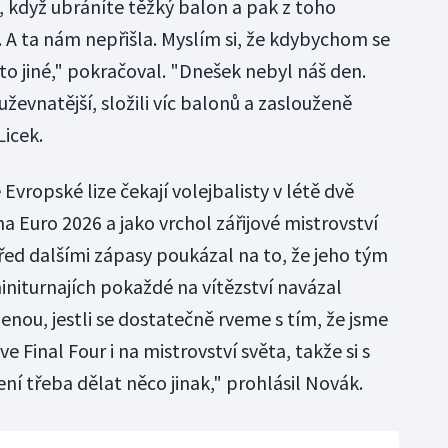
, když ubráníte těžký balon a pak z toho
 A ta nám nepřišla. Myslím si, že kdybychom se
to jiné," pokračoval. "Dnešek nebyl náš den.
ouževnatější, složili víc balonů a zaslouženě
Licek.
Evropské lize čekají volejbalisty v létě dvě
na Euro 2026 a jako vrchol zářijové mistrovství
řed dalšími zápasy poukázal na to, že jeho tým
initurnajích pokaždé na vítězství navázal
nou, jestli se dostatečně rveme s tím, že jsme
e Final Four i na mistrovství světa, takže si s
ení třeba dělat něco jinak," prohlásil Novák.