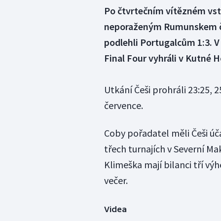
Po čtvrtečním vítězném vs
neporaženým Rumunskem češt
podlehli Portugalcům 1:3.
Final Four vyhráli v Kutné H
Utkání Češi prohráli 23:25, 25
července.
Coby pořadatel měli Češi účas
třech turnajích v Severní M
Klimeška mají bilanci tří výh
večer.
Videa