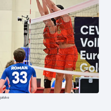
Moderní pětiboj
Triatlon
Motorsport
Veslování
Olympijské hry
Vodní slalom
Parasport
Volejbal
Plavání
Ostatní
Plážový volejbal
galsko