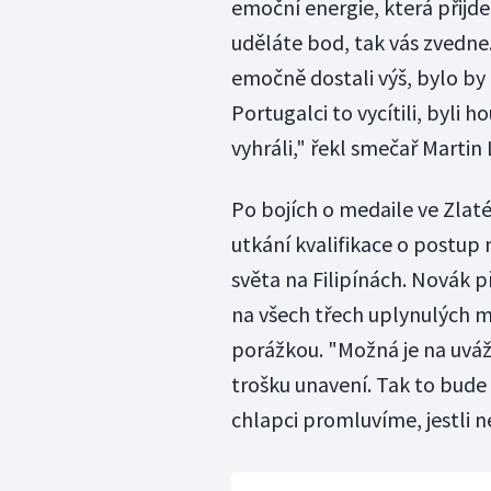
emoční energie, která přijde
uděláte bod, tak vás zvedne.
emočně dostali výš, bylo by 
Portugalci to vycítili, byli h
vyhráli," řekl smečař Martin 
Po bojích o medaile ve Zlaté 
utkání kvalifikace o postup 
světa na Filipínách. Novák p
na všech třech uplynulých m
porážkou. "Možná je na uváže
trošku unavení. Tak to bude v
chlapci promluvíme, jestli n