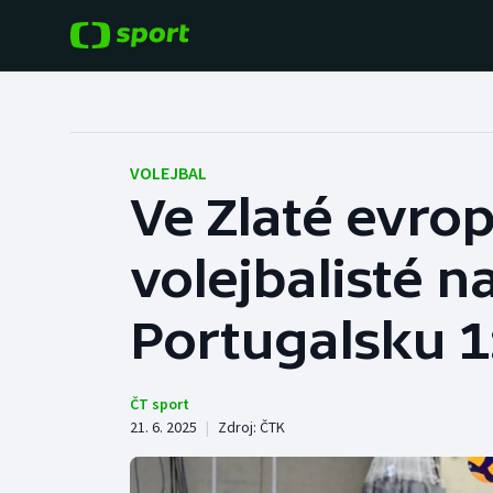
POPULÁRNÍ
DALŠÍ SPORTY
Fotbal
Americký fotbal
VOLEJBAL
Ve Zlaté evrop
Hokej
Baseball a softbal
volejbalisté n
Tenis
Basketbal
Atletika
Portugalsku 1
Biatlon
Cyklistika
Boby a skeleton
ČT sport
21. 6. 2025
|
Zdroj:
ČTK
Box