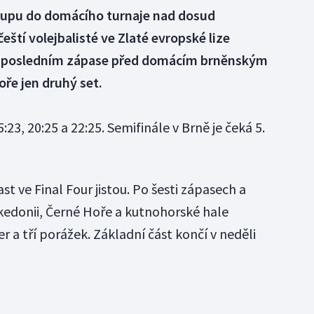
tupu do domácího turnaje nad dosud
í volejbalisté ve Zlaté evropské lize
 V posledním zápase před domácím brněnským
oře jen druhý set.
:23, 20:25 a 22:25. Semifinále v Brně je čeká 5.
t ve Final Four jistou. Po šesti zápasech a
akedonii, Černé Hoře a kutnohorské hale
er a tří porážek. Základní část končí v neděli