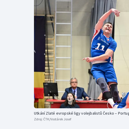
Curling
Dostihy
Florbal
Futsal
Golf
Gymnastika
Utkání Zlaté evropské ligy volejbalistů Česko – Portu
Zdroj:
ČTK/Vostárek Josef