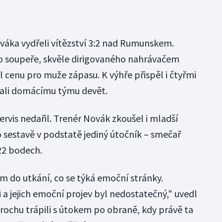
ováka vydřeli vítězství 3:2 nad Rumunskem.
ho soupeře, skvěle dirigovaného nahrávačem
 cenu pro muže zápasu. K výhře přispěl i čtyřmi
 dali domácímu týmu devět.
vis nedařil. Trenér Novák zkoušel i mladší
ho sestavě v podstatě jediný útočník – smečař
 22 bodech.
m do utkání, co se týká emoční stránky.
či a jejich emoční projev byl nedostatečný," uvedl
rochu trápili s útokem po obraně, kdy právě ta