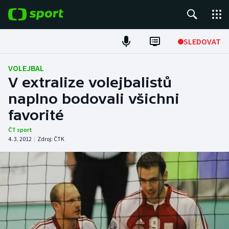
POPULÁRNÍ
SLEDOVAT
Fotbal
VOLEJBAL
V extralize volejbalistů
Hokej
naplno bodovali všichni
favorité
Tenis
ČT sport
Atletika
4. 3. 2012
|
Zdroj:
ČTK
Cyklistika
DALŠÍ SPORTY
Americký fotbal
NEPŘEHLÉDNĚTE