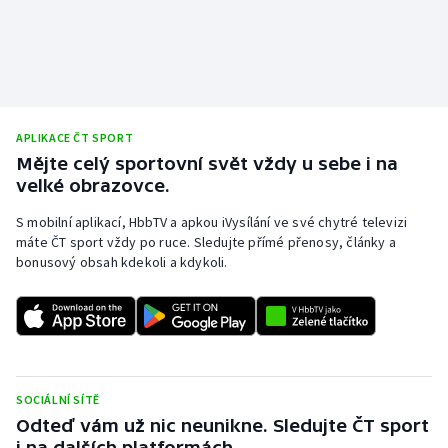
Olympijské hry
Parasport
Plavání
APLIKACE ČT SPORT
Mějte celý sportovní svět vždy u sebe i na
Plážový volejbal
velké obrazovce.
Ragby
S mobilní aplikací, HbbTV a apkou iVysílání ve své chytré televizi
máte ČT sport vždy po ruce. Sledujte přímé přenosy, články a
bonusový obsah kdekoli a kdykoli.
Rychlobruslení
Rychlostní kanoistika
Short track
SOCIÁLNÍ SÍTĚ
Sportovní střelba
Odteď vám už nic neunikne. Sledujte ČT sport
i na dalších platformách.