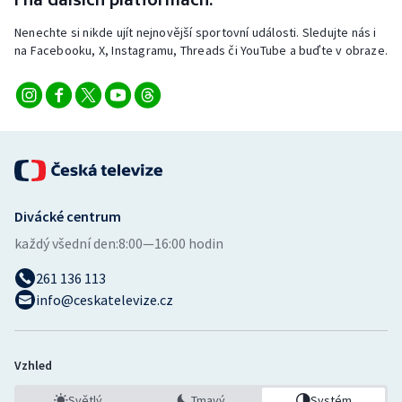
Stolní tenis
Nenechte si nikde ujít nejnovější sportovní události. Sledujte nás i
na Facebooku, X, Instagramu, Threads či YouTube a buďte v obraze.
Triatlon
Veslování
Vodní slalom
Volejbal
Divácké centrum
Ostatní
každý všední den:
8:00—16:00 hodin
261 136 113
info@ceskatelevize.cz
Vzhled
Světlý
Tmavý
Systém