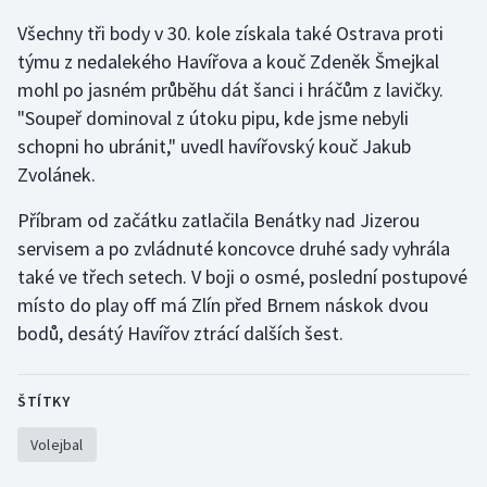
Všechny tři body v 30. kole získala také Ostrava proti
Gymnastika
týmu z nedalekého Havířova a kouč Zdeněk Šmejkal
mohl po jasném průběhu dát šanci i hráčům z lavičky.
Házená
"Soupeř dominoval z útoku pipu, kde jsme nebyli
schopni ho ubránit," uvedl havířovský kouč Jakub
Jezdectví
Zvolánek.
Judo
Příbram od začátku zatlačila Benátky nad Jizerou
servisem a po zvládnuté koncovce druhé sady vyhrála
Krasobruslení
také ve třech setech. V boji o osmé, poslední postupové
místo do play off má Zlín před Brnem náskok dvou
Lezení
bodů, desátý Havířov ztrácí dalších šest.
Lyže a snowboard
ŠTÍTKY
Moderní pětiboj
Volejbal
Motorsport