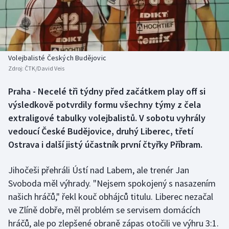
Baseball a softbal
Soutěže
Basketbal
Historické návraty
Biatlon
Aplikace ČT sport
Volejbalisté Českých Budějovic
Zdroj:
ČTK/David Veis
Boby a skeleton
AZ kvíz
Praha - Necelé tři týdny před začátkem play off si
výsledkově potvrdily formu všechny týmy z čela
Box
extraligové tabulky volejbalistů. V sobotu vyhrály
Curling
vedoucí České Budějovice, druhý Liberec, třetí
Ostrava i další jistý účastník první čtyřky Příbram.
Dostihy
Jihočeši přehráli Ústí nad Labem, ale trenér Jan
Florbal
Svoboda měl výhrady. "Nejsem spokojený s nasazením
našich hráčů," řekl kouč obhájců titulu. Liberec nezačal
Futsal
ve Zlíně dobře, měl problém se servisem domácích
hráčů, ale po zlepšené obraně zápas otočili ve výhru 3:1.
Golf