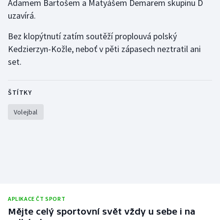
Adamem Bartošem a Matyášem Demarem skupinu D
Stolní tenis
uzavírá.
Triatlon
Bez klopýtnutí zatím soutěží proplouvá polský
Kedzierzyn-Kožle, neboť v pěti zápasech neztratil ani
Veslování
set.
Vodní slalom
ŠTÍTKY
Volejbal
Volejbal
Ostatní
APLIKACE ČT SPORT
Mějte celý sportovní svět vždy u sebe i na