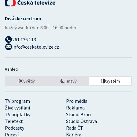
Divácké centrum
každý všední den:
8:00—16:00 hodin
261 136 113
info@ceskatelevize.cz
Vzhled
Světlý
Tmavý
Systém
TV program
Pro média
Živé vysílání
Reklama
TV poplatky
Studio Brno
Teletext
Studio Ostrava
Podcasty
Rada ČT
Počasí
Kariéra