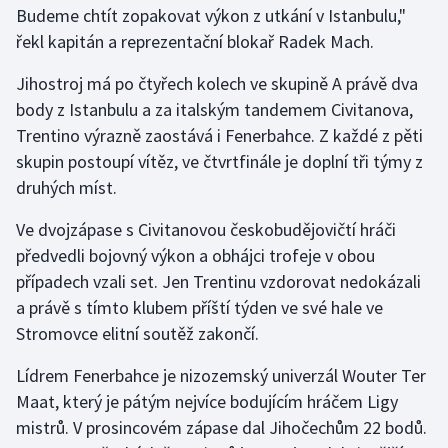
Budeme chtít zopakovat výkon z utkání v Istanbulu,"
řekl kapitán a reprezentační blokař Radek Mach.
Gymnastika
Jihostroj má po čtyřech kolech ve skupině A právě dva
Házená
body z Istanbulu a za italským tandemem Civitanova,
Trentino výrazně zaostává i Fenerbahce. Z každé z pěti
Jezdectví
skupin postoupí vítěz, ve čtvrtfinále je doplní tři týmy z
druhých míst.
Judo
Ve dvojzápase s Civitanovou českobudějovičtí hráči
Krasobruslení
předvedli bojovný výkon a obhájci trofeje v obou
případech vzali set. Jen Trentinu vzdorovat nedokázali
Lezení
a právě s tímto klubem příští týden ve své hale ve
Stromovce elitní soutěž zakončí.
Lyže a snowboard
Lídrem Fenerbahce je nizozemský univerzál Wouter Ter
Moderní pětiboj
Maat, který je pátým nejvíce bodujícím hráčem Ligy
mistrů. V prosincovém zápase dal Jihočechům 22 bodů.
Motorsport