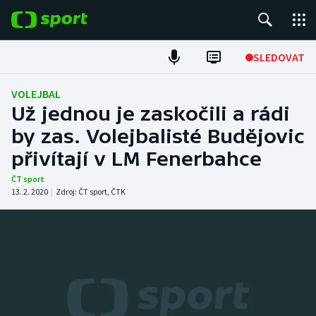
POPULÁRNÍ
SLEDOVAT
Fotbal
VOLEJBAL
Už jednou je zaskočili a rádi
Hokej
by zas. Volejbalisté Budějovic
přivítají v LM Fenerbahce
Tenis
ČT sport
Atletika
13. 2. 2020
|
Zdroj:
ČT sport
,
ČTK
Cyklistika
DALŠÍ SPORTY
Americký fotbal
NEPŘEHLÉDNĚTE