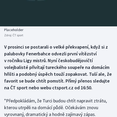
Baseball a softbal
Soutěže
Basketbal
Historické návraty
Biatlon
Aplikace ČT sport
Placeholder
Zdroj:
ČT sport
Boby a skeleton
AZ kvíz
V prosinci se postarali o velké překvapení, když si z
palubovky Fenerbahce odvezli první vítězství
Box
v ročníku Ligy mistrů. Nyní českobudějovičtí
Curling
volejbalisté přivítají tureckého soupeře na domácím
hřišti a podobný úspěch touží zopakovat. Tuší ale, že
Dostihy
favorit se bude chtít pomstít. Přímý přenos sledujte
na ČT sport nebo webu ctsport.cz od 16:50.
Florbal
"Předpokládám, že Turci budou chtít napravit ztrátu,
Futsal
kterou utrpěli na domácí půdě. Očekávám znovu
vyrovnaný, dramatický a hodně zajímavý zápas.
Golf