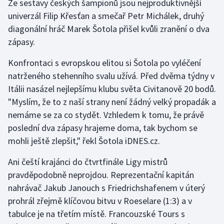
Ze sestavy českých šampionů jsou nejproduktivnější
univerzál Filip Křesťan a smečař Petr Michálek, druhý
Olympijské hry
diagonální hráč Marek Šotola přišel kvůli zranění o dva
Parasport
zápasy.
Konfrontaci s evropskou elitou si Šotola po vyléčení
Plavání
natrženého stehenního svalu užívá. Před dvěma týdny v
Plážový volejbal
Itálii nasázel nejlepšímu klubu světa Civitanově 20 bodů.
"Myslím, že to z naší strany není žádný velký propadák a
Ragby
nemáme se za co stydět. Vzhledem k tomu, že právě
poslední dva zápasy hrajeme doma, tak bychom se
Rychlobruslení
mohli ještě zlepšit," řekl Šotola iDNES.cz.
Rychlostní kanoistika
Ani čeští krajánci do čtvrtfinále Ligy mistrů
pravděpodobně neprojdou. Reprezentační kapitán
Short track
nahrávač Jakub Janouch s Friedrichshafenem v úterý
prohrál zřejmě klíčovou bitvu v Roeselare (1:3) a v
Sportovní střelba
tabulce je na třetím místě. Francouzské Tours s