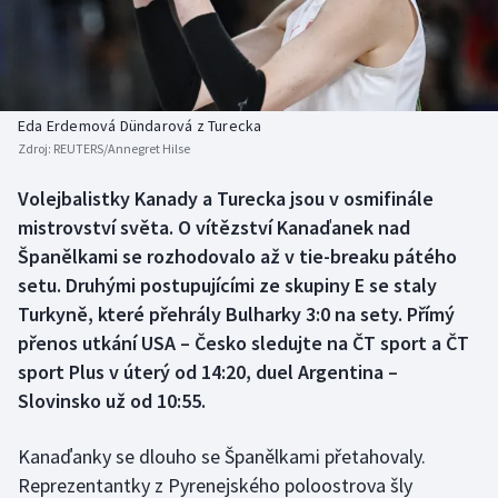
Baseball a softbal
Soutěže
Basketbal
Historické návraty
Biatlon
Aplikace ČT sport
Eda Erdemová Dündarová z Turecka
Zdroj:
REUTERS/Annegret Hilse
Boby a skeleton
AZ kvíz
Volejbalistky Kanady a Turecka jsou v osmifinále
mistrovství světa. O vítězství Kanaďanek nad
Box
Španělkami se rozhodovalo až v tie-breaku pátého
Curling
setu. Druhými postupujícími ze skupiny E se staly
Turkyně, které přehrály Bulharky 3:0 na sety. Přímý
Dostihy
přenos utkání USA – Česko sledujte na ČT sport a ČT
sport Plus v úterý od 14:20, duel Argentina –
Florbal
Slovinsko už od 10:55.
Futsal
Kanaďanky se dlouho se Španělkami přetahovaly.
Reprezentantky z Pyrenejského poloostrova šly
Golf