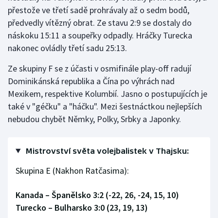
přestože ve třetí sadě prohrávaly až o sedm bodů,
Olympijské hry
předvedly vítězný obrat. Ze stavu 2:9 se dostaly do
náskoku 15:11 a soupeřky odpadly. Hráčky Turecka
Parasport
nakonec ovládly třetí sadu 25:13.
Plavání
Ze skupiny F se z účasti v osmifinále play-off radují
Dominikánská republika a Čína po výhrách nad
Plážový volejbal
Mexikem, respektive Kolumbií. Jasno o postupujících je
také v "géčku" a "háčku". Mezi šestnáctkou nejlepších
Ragby
nebudou chybět Němky, Polky, Srbky a Japonky.
Rychlobruslení
Mistrovství světa volejbalistek v Thajsku:
Rychlostní kanoistika
Skupina E (Nakhon Ratčasima):
Short track
Kanada – Španělsko 3:2 (-22, 26, -24, 15, 10)
Sportovní střelba
Turecko – Bulharsko 3:0 (23, 19, 13)