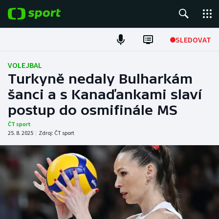
POPULÁRNÍ
SLEDOVAT
Fotbal
VOLEJBAL
Turkyně nedaly Bulharkám
Hokej
šanci a s Kanaďankami slaví
postup do osmifinále MS
Tenis
ČT sport
Atletika
25. 8. 2025
|
Zdroj:
ČT sport
Cyklistika
DALŠÍ SPORTY
Americký fotbal
NEPŘEHLÉDNĚTE