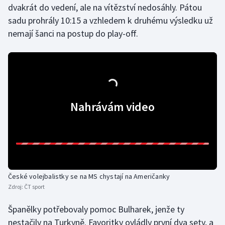
dvakrát do vedení, ale na vítězství nedosáhly. Pátou
sadu prohrály 10:15 a vzhledem k druhému výsledku už
Gymnastika
nemají šanci na postup do play-off.
Házená
Jezdectví
Judo
Nahrávám video
Krasobruslení
Lezení
Lyže a snowboard
České volejbalistky se na MS chystají na Američanky
Zdroj:
ČT sport
Moderní pětiboj
Španělky potřebovaly pomoc Bulharek, jenže ty
Motorsport
nestačily na Turkyně. Favoritky ovládly první dva sety, a