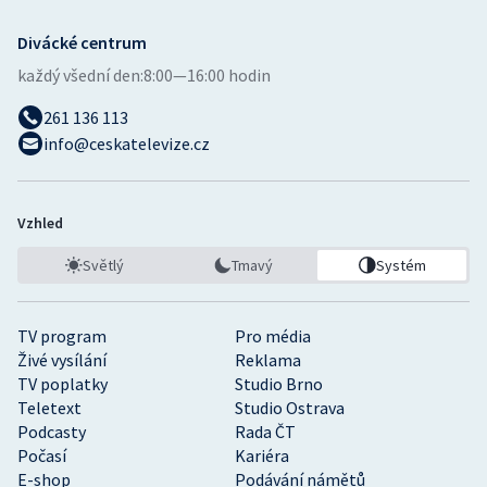
Divácké centrum
každý všední den:
8:00—16:00 hodin
261 136 113
info@ceskatelevize.cz
Vzhled
Světlý
Tmavý
Systém
TV program
Pro média
Živé vysílání
Reklama
TV poplatky
Studio Brno
Teletext
Studio Ostrava
Podcasty
Rada ČT
Počasí
Kariéra
E-shop
Podávání námětů