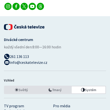
Divácké centrum
každý všední den:
8:00—16:00 hodin
261 136 113
info@ceskatelevize.cz
Vzhled
Světlý
Tmavý
Systém
TV program
Pro média