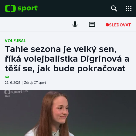
POPULÁRNÍ
SLEDOVAT
Fotbal
VOLEJBAL
Tahle sezona je velký sen,
Hokej
říká volejbalistka Digrinová a
těší se, jak bude pokračovat
Tenis
hd
Atletika
21. 6. 2023
|
Zdroj:
ČT sport
Cyklistika
DALŠÍ SPORTY
Americký fotbal
NEPŘEHLÉDNĚTE