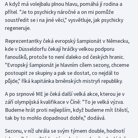
A když má volejbalu plnou hlavu, pomáhá jí rodina a
Olympijské hry
přítel. "Je to psychicky náročné a on mi pomůže
soustředit se i na jiné věci," vysvětluje, jak psychicky
Parasport
regeneruje.
Plavání
Reprezentantky čeká evropský šampionát v Německu,
kde v Düsseldorfu čekají hráčky velkou podporu
Plážový volejbal
fanoušků, protože to není daleko od českých hranic.
"Evropský šampionát je hlavním cílem sezony, chceme
Ragby
postoupit ze skupiny a pak se dostat, co nejdál to
půjde," říká kapitánka brněnských mistryň republiky.
Rychlobruslení
A po srpnové ME je čeká další velká akce, kterou je v
Rychlostní kanoistika
září olympijská kvalifikace v Číně: "To je velká výzva.
Budeme hrát proti nejlepším, když budeme mít štěstí,
Short track
tak by to mohlo dopadnout dobře," dodává.
Sportovní střelba
Sezonu, v níž uhrála se svým týmem double, hodnotí