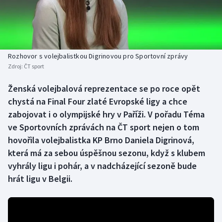
Baseball a softbal
Soutěže
Basketbal
Historické návraty
Biatlon
Aplikace ČT sport
Rozhovor s volejbalistkou Digrinovou pro Sportovní zprávy
Zdroj:
ČT sport
Boby a skeleton
AZ kvíz
Ženská volejbalová reprezentace se po roce opět
chystá na Final Four zlaté Evropské ligy a chce
Box
zabojovat i o olympijské hry v Paříži. V pořadu Téma
Curling
ve Sportovních zprávách na ČT sport nejen o tom
hovořila volejbalistka KP Brno Daniela Digrinová,
Dostihy
která má za sebou úspěšnou sezonu, když s klubem
vyhrály ligu i pohár, a v nadcházející sezoně bude
Florbal
hrát ligu v Belgii.
Futsal
Golf