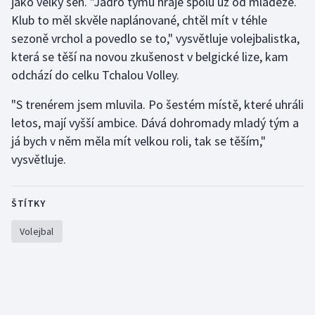
jako velký sen. "Jádro týmu hraje spolu už od mládeže.
Stolní tenis
Klub to měl skvěle naplánované, chtěl mít v téhle
sezoně vrchol a povedlo se to," vysvětluje volejbalistka,
Triatlon
která se těší na novou zkušenost v belgické lize, kam
odchází do celku Tchalou Volley.
Veslování
"S trenérem jsem mluvila. Po šestém místě, které uhráli
Vodní slalom
letos, mají vyšší ambice. Dává dohromady mladý tým a
já bych v něm měla mít velkou roli, tak se těším,"
Volejbal
vysvětluje.
Ostatní
ŠTÍTKY
Volejbal