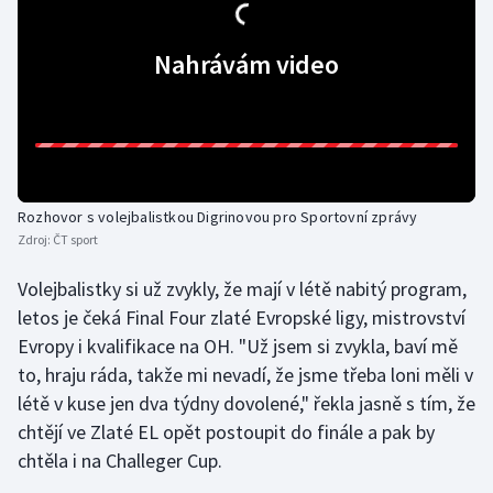
Gymnastika
Nahrávám video
Házená
Jezdectví
Judo
Rozhovor s volejbalistkou Digrinovou pro Sportovní zprávy
Zdroj:
ČT sport
Krasobruslení
Volejbalistky si už zvykly, že mají v létě nabitý program,
Lezení
letos je čeká Final Four zlaté Evropské ligy, mistrovství
Evropy i kvalifikace na OH. "Už jsem si zvykla, baví mě
Lyže a snowboard
to, hraju ráda, takže mi nevadí, že jsme třeba loni měli v
létě v kuse jen dva týdny dovolené," řekla jasně s tím, že
Moderní pětiboj
chtějí ve Zlaté EL opět postoupit do finále a pak by
chtěla i na Challeger Cup.
Motorsport