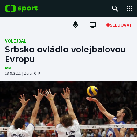
POPULÁRNÍ
SLEDOVAT
Fotbal
VOLEJBAL
Srbsko ovládlo volejbalovou
Hokej
Evropu
Tenis
mld
18. 9. 2011
|
Zdroj:
ČTK
Atletika
Cyklistika
DALŠÍ SPORTY
Americký fotbal
NEPŘEHLÉDNĚTE