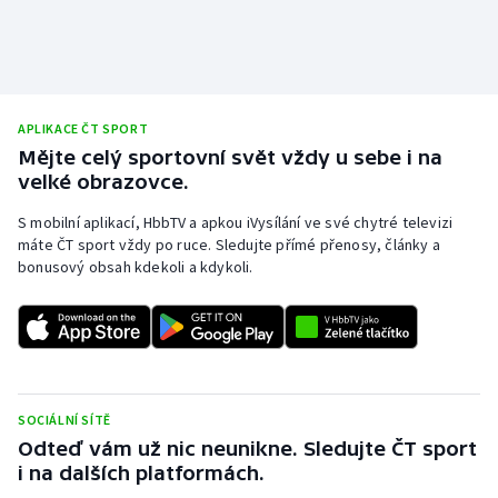
Stolní tenis
Triatlon
Veslování
APLIKACE ČT SPORT
Mějte celý sportovní svět vždy u sebe i na
Vodní slalom
velké obrazovce.
S mobilní aplikací, HbbTV a apkou iVysílání ve své chytré televizi
Volejbal
máte ČT sport vždy po ruce. Sledujte přímé přenosy, články a
bonusový obsah kdekoli a kdykoli.
Ostatní
SOCIÁLNÍ SÍTĚ
Odteď vám už nic neunikne. Sledujte ČT sport
i na dalších platformách.