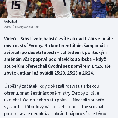
Baseball a softbal
Soutěže
Basketbal
Historické návraty
Volejbal
Zdroj:
ČTK/AP/Ronald Zak
Biatlon
Aplikace ČT sport
Vídeň – Srbští volejbalisté zvítězili nad Itálií ve finále
Boby a skeleton
AZ kvíz
mistrovství Evropy. Na kontinentálním šampionátu
zvítězili po deseti letech – vzhledem k politickým
Box
změnám však poprvé pod hlavičkou Srbska – když
soupeřům přenechali úvodní set poměrem 17:25, ale
Curling
zbytek utkání už ovládli 25:20, 25:23 a 26:24.
Dostihy
Úspěšný začátek, kdy dokázali rozvrátit srbskou
Florbal
obranu, snad šestinásobné mistry Evropy z Itálie
ukolébal. Od druhého setu polevili. Nechali soupeře
Futsal
vytvořit si tříbodový náskok. Nakonec stav srovnali,
potom se ale nedokázali ubránit náporu vůdce týmu
Golf