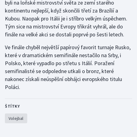
byli na loňské mistrovství světa ze zemí starého
Olympijské hry
kontinentu nejlepší, když skončili třetí za Brazílií a
Kubou. Naopak pro Itálii je i stříbro velkým úspěchem.
Parasport
Tým sice na mistrovství Evropy třikrát vyhrál, ale do
finále na velké akci se dostali poprvé po šesti letech.
Plavání
Ve finále chyběl největší papírový favorit turnaje Rusko,
Plážový volejbal
které v dramatickém semifinále nestačilo na Srby, i
Polsko, které vypadlo po střetu s Itálií. Poražení
Ragby
semifinalisté se odpoledne utkali o bronz, které
nakonec získali neúspěšní obhájci evropského titulu
Rychlobruslení
Poláci.
Rychlostní kanoistika
ŠTÍTKY
Short track
Volejbal
Sportovní střelba