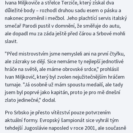
Ivana Miljkoviče a střelce Terziče, který získal dva
důležité body – rozhodl druhou sadu esem o pásku a
Gymnastika
nakonec proměnil i mečbol. Jeho plachtící servis italský
smečař Parodi pustil v domnění, že směřuje do autu,
Házená
ale dopadl mu za záda ještě před čárou a Srbové mohli
slavit.
Jezdectví
"Před mistrovstvím jsme nemysleli ani na první čtyřku,
Judo
ale zázraky se dějí. Sice nemáme ty nejlepší jednotlivé
hráče na světě, ale máme obrovské srdce," prohlásil
Krasobruslení
Ivan Miljkovič, který byl zvolen nejužitečnějším hráčem
turnaje. "Já osobně už mám spoustu medailí, ale tady
Lezení
jsem byl poprvé jako kapitán, proto je pro mě dnešní
Lyže a snowboard
zlato jedinečné," dodal.
Pro Srbsko je přesto vítězství pouze potvrzením
Moderní pětiboj
aktuální formy. Evropský šampionát sice vyhrál tým
tehdejší Jugoslávie naposled v roce 2001, ale současně
Motorsport