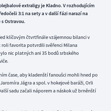
lejbalové extraligy je Kladno. V rozhodujícím
edočeši 3:1 na sety a v další fázi narazí na
e s Ostravou.
d klíčovým čtvrtfinále vzájemnou bilanci v
roli favorita potvrdili svěřenci Milana
ylo nic platných ani 35 bodů srbského
iče.
ím čase, aby kladenští fanoušci mohli hned po
Jaromíra Jágra a spol. v hokejové baráži, Orli
 Další sadu začali náporem a náskok už brněnští