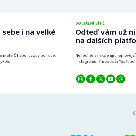
SOCIÁLNÍ SÍTĚ
 sebe i na velké
Odteď vám už nic
na dalších platf
izi máte ČT sport vždy po ruce.
Nenechte si nikde ujít nejnovější
ykoli.
Instagramu, Threads či YouTube 
Č