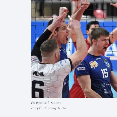
Curling
Dostihy
Florbal
Futsal
Golf
Gymnastika
Volejbalisté Kladna
Zdroj:
ČTK/Kamaryt Michal