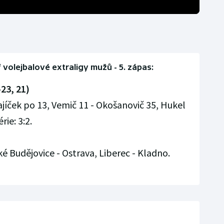
f volejbalové extraligy mužů - 5. zápas:
-23, 21)
jíček po 13, Vemič 11 - Okošanovič 35, Hukel
rie: 3:2.
é Budějovice - Ostrava, Liberec - Kladno.