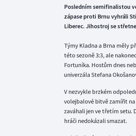
Posledním semifinalistou vo
zápase proti Brnu vyhráli Stř
Liberec. Jihostroj se střetn
Týmy Kladna a Brna měly pře
této sezoně 3:3, ale nakonec 
Fortuníka. Hostům dnes neb
univerzála Stefana Okošanov
V nezvykle brzkém odpoledn
volejbalové bitvě zamířit na 
zaváhali jen ve třetím setu.
hráči nedokázali smazat.