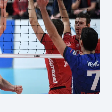
Moderní pětiboj
Triatlon
Motorsport
Veslování
Olympijské hry
Vodní slalom
Parasport
Volejbal
Plavání
Ostatní
Plážový volejbal