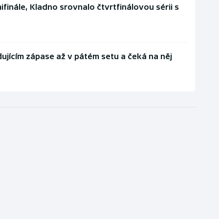
ifinále, Kladno srovnalo čtvrtfinálovou sérii s
ujícím zápase až v pátém setu a čeká na něj