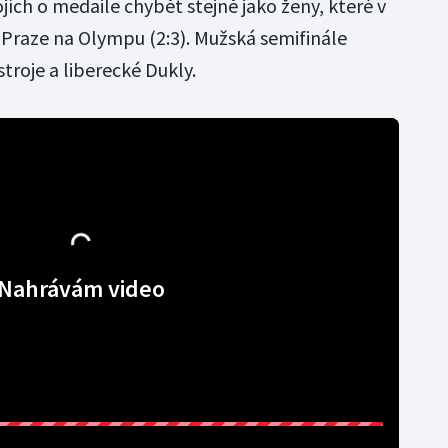
jích o medaile chybět stejně jako ženy, které v
 Praze na Olympu (2:3). Mužská semifinále
troje a liberecké Dukly.
Nahrávám video