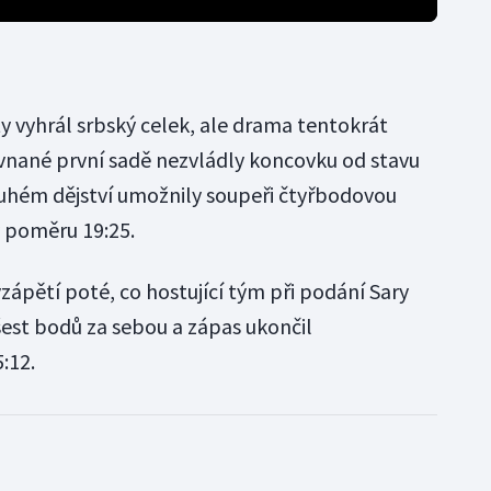
y vyhrál srbský celek, ale drama tentokrát
ovnané první sadě nezvládly koncovku od stavu
druhém dějství umožnily soupeři čtyřbodovou
 v poměru 19:25.
ápětí poté, co hostující tým při podání Sary
 šest bodů za sebou a zápas ukončil
:12.