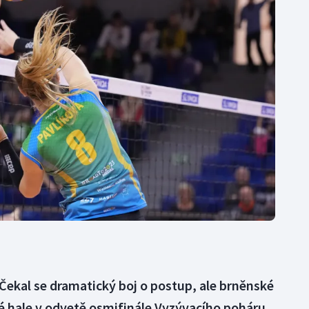
Moderní pětiboj
Triatlon
Motorsport
Veslování
Olympijské hry
Vodní slalom
Parasport
Volejbal
Plavání
Ostatní
Plážový volejbal
Čekal se dramatický boj o postup, ale brněnské
vé hale v odvetě osmifinále Vyzývacího poháru