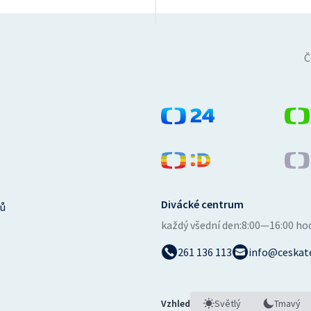
Č
Divácké centrum
ů
každý všední den:
8:00—16:00 ho
261 136 113
info@ceskate
Vzhled
Světlý
Tmavý