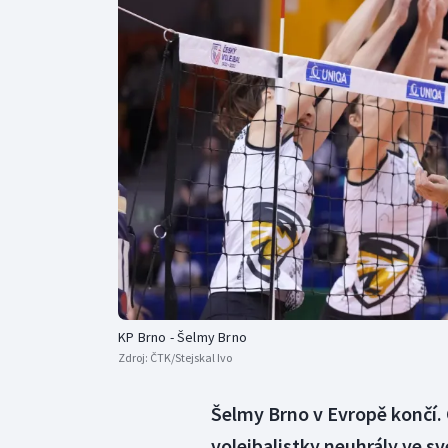
Curling
Dostihy
Florbal
Futsal
Golf
Gymnastika
KP Brno - Šelmy Brno
Zdroj:
ČTK/Stejskal Ivo
Šelmy Brno v Evropě končí. 
volejbalistky neuhrály ve s