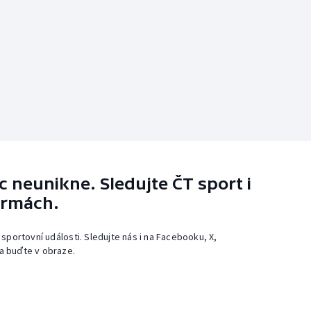
 neunikne. Sledujte ČT sport i
ormách.
 sportovní události. Sledujte nás i na Facebooku, X,
a buďte v obraze.