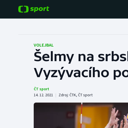
POPULÁRNÍ
DALŠÍ SPORTY
Fotbal
Americký fotbal
VOLEJBAL
Šelmy na srbs
Hokej
Baseball a softbal
Vyzývacího po
Tenis
Basketbal
Atletika
Biatlon
ČT sport
14. 12. 2021
|
Zdroj:
ČTK
,
ČT sport
Cyklistika
Boby a skeleton
Box