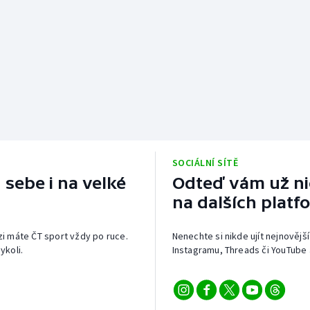
SOCIÁLNÍ SÍTĚ
 sebe i na velké
Odteď vám už nic
na dalších platf
izi máte ČT sport vždy po ruce.
Nenechte si nikde ujít nejnovější
ykoli.
Instagramu, Threads či YouTube 