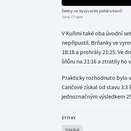
Šelmy ve Vyzývacím poháru končí
Zdroj:
ČT sport
V Kuřimi také oba úvodní set
nepřipustil. Brňanky ve vyr
18:18 a prohrály 21:25. Ve 
šňůru na 21:16 a ztratily ho
Prakticky rozhodnuto bylo vz
Caričové získal od stavu 3:3
jednoznačným výsledkem 25
ŠTÍTKY
Volejbal