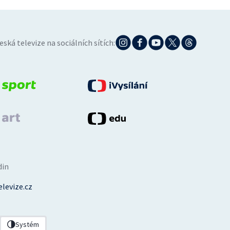
eská televize na sociálních sítích:
din
levize.cz
Systém