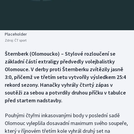
Baseball a softbal
Soutěže
Basketbal
Historické návraty
Biatlon
Aplikace ČT sport
Placeholder
Zdroj:
ČT sport
Boby a skeleton
AZ kvíz
Šternberk (Olomoucko) – Stylové rozloučení se
základní částí extraligy předvedly volejbalistky
Box
Olomouce. V derby proti Šternberku zvítězily jasně
Curling
3:0, přičemž ve třetím setu vytvořily výsledkem 25:4
rekord sezony. Hanačky vyhrály čtvrtý zápas v
Dostihy
soutěži za sebou a potvrdily druhou příčku v tabulce
před startem nadstavby.
Florbal
Pouhými čtyřmi inkasovanými body v poslední sadě
Futsal
Olomouc vylepšila dosavadní maximum svého soupeře,
který v říjnovém třetím kole vyhrál druhý set na
Golf