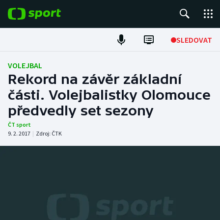
POPULÁRNÍ
SLEDOVAT
Fotbal
VOLEJBAL
Rekord na závěr základní
Hokej
části. Volejbalistky Olomouce
předvedly set sezony
Tenis
ČT sport
Atletika
9. 2. 2017
|
Zdroj:
ČTK
Cyklistika
DALŠÍ SPORTY
Americký fotbal
NEPŘEHLÉDNĚTE