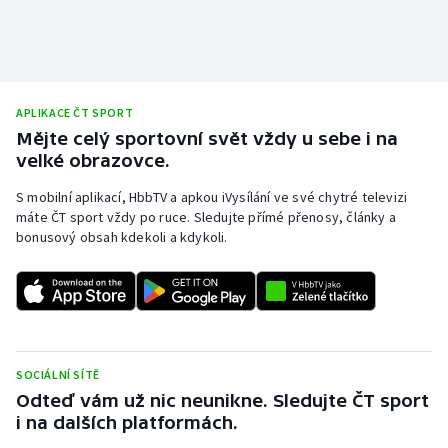
Olympijské hry
Parasport
APLIKACE ČT SPORT
Plavání
Mějte celý sportovní svět vždy u sebe i na
velké obrazovce.
Plážový volejbal
S mobilní aplikací, HbbTV a apkou iVysílání ve své chytré televizi
máte ČT sport vždy po ruce. Sledujte přímé přenosy, články a
Ragby
bonusový obsah kdekoli a kdykoli.
Rychlobruslení
Rychlostní kanoistika
Short track
SOCIÁLNÍ SÍTĚ
Odteď vám už nic neunikne. Sledujte ČT sport
Sportovní střelba
i na dalších platformách.