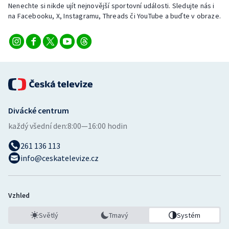
Nenechte si nikde ujít nejnovější sportovní události. Sledujte nás i
Stolní tenis
na Facebooku, X, Instagramu, Threads či YouTube a buďte v obraze.
Triatlon
Veslování
Vodní slalom
Volejbal
Divácké centrum
každý všední den:
8:00—16:00 hodin
Ostatní
261 136 113
info@ceskatelevize.cz
Vzhled
Světlý
Tmavý
Systém