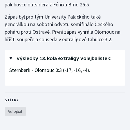
palubovce outsidera z Fénixu Brno 25:5.
Gymnastika
Zápas byl pro tým Univerzity Palackého také
generálkou na sobotní odvetu semifinále Českého
Házená
poháru proti Ostravě. První zápas vyhrála Olomouc na
hřišti soupeře a souseda v extraligové tabulce 3:2.
Jezdectví
Judo
Výsledky 18. kola extraligy volejbalistek:
Krasobruslení
Šternberk - Olomouc 0:3 (-17, -16, -4).
Lezení
Lyže a snowboard
ŠTÍTKY
Moderní pětiboj
Volejbal
Motorsport