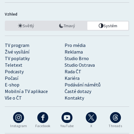
Vzhled
Světlý
Tmavý
Systém
TV program
Pro média
Živé vysílání
Reklama
TV poplatky
Studio Brno
Teletext
Studio Ostrava
Podcasty
Rada ČT
Počasí
Kariéra
E-shop
Podávání námětů
Mobilní a TV aplikace
Časté dotazy
Vše o ČT
Kontakty
Instagram
Facebook
YouTube
X
Threads