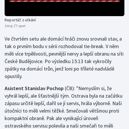
Olympijské hry
Reportáž z utkání
Parasport
Zdroj:
ČT sport
Plavání
Ve čtvrtém setu ale domácí hráči znovu srovnali stav, a
tak o prvním bodu v sérii rozhodoval tie-break. V něm
Plážový volejbal
měli více trpělivosti, pevnější nervy a lepší obranu na síti
České Budějovice. Po výsledku 15:13 tak vykročily
Ragby
zpátky na domácí trůn, jenž loni po tříleté nadvládě
opustily.
Rychlobruslení
Asistent Stanislav Pochop
(ČB): "Nemyslím si, že
Rychlostní kanoistika
vyhrál lepší, ale šťastnější tým. Ostrava byla na začátku
zápasu určitě lepší, dařil se jí servis, hrála výborně. Naši
Short track
útočníci to měli velmi těžké. Smečovali většinou proti
kompaktní obraně. Pak ale vynikající úroveň
Sportovní střelba
ostravského servisu polevila a naši smečaři to měli