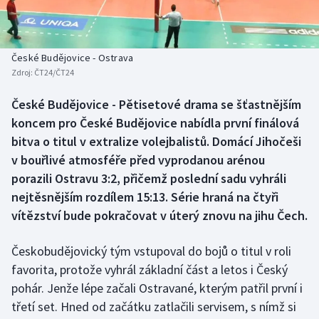
Baseball a softbal
Soutěže
Basketbal
Historické návraty
České Budějovice - Ostrava
Zdroj:
ČT24/ČT24
Biatlon
Aplikace ČT sport
České Budějovice - Pětisetové drama se šťastnějším
Boby a skeleton
AZ kvíz
koncem pro České Budějovice nabídla první finálová
bitva o titul v extralize volejbalistů. Domácí Jihočeši
Box
v bouřlivé atmosféře před vyprodanou arénou
porazili Ostravu 3:2, přičemž poslední sadu vyhráli
Curling
nejtěsnějším rozdílem 15:13. Série hraná na čtyři
vítězství bude pokračovat v úterý znovu na jihu Čech.
Dostihy
Florbal
Českobudějovický tým vstupoval do bojů o titul v roli
favorita, protože vyhrál základní část a letos i Český
Futsal
pohár. Jenže lépe začali Ostravané, kterým patřil první i
třetí set. Hned od začátku zatlačili servisem, s nímž si
Golf