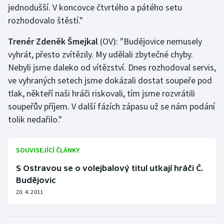
jednodušší. V koncovce čtvrtého a pátého setu
Stolní tenis
rozhodovalo štěstí."
Triatlon
Trenér Zdeněk Šmej
kal
(OV): "Budějovice nemusely
vyhrát, přesto zvítězily. My udělali zbytečné chyby.
Veslování
Nebyli jsme daleko od vítězství. Dnes rozhodoval servis,
Vodní slalom
ve vyhraných setech jsme dokázali dostat soupeře pod
tlak, někteří naši hráči riskovali, tím jsme rozvrátili
Volejbal
soupeřův příjem. V další fázích zápasu už se nám podání
tolik nedařilo."
Ostatní
SOUVISEJÍCÍ ČLÁNKY
S Ostravou se o volejbalový titul utkají hráči Č.
Budějovic
20. 4. 2011