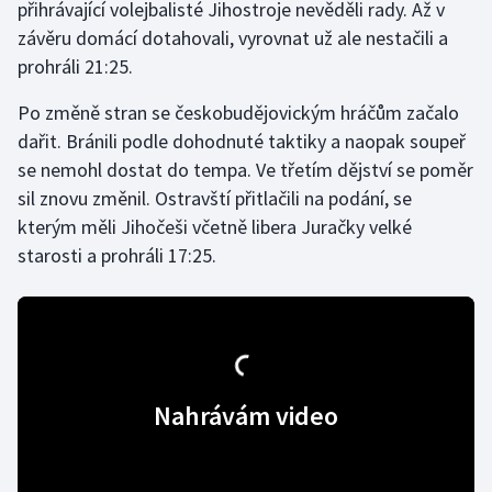
přihrávající volejbalisté Jihostroje nevěděli rady. Až v
závěru domácí dotahovali, vyrovnat už ale nestačili a
Gymnastika
prohráli 21:25.
Házená
Po změně stran se českobudějovickým hráčům začalo
dařit. Bránili podle dohodnuté taktiky a naopak soupeř
Jezdectví
se nemohl dostat do tempa. Ve třetím dějství se poměr
sil znovu změnil. Ostravští přitlačili na podání, se
Judo
kterým měli Jihočeši včetně libera Juračky velké
starosti a prohráli 17:25.
Krasobruslení
Lezení
Lyže a snowboard
Nahrávám video
Moderní pětiboj
Motorsport