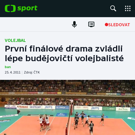
POPULÁRNÍ
SLEDOVAT
Fotbal
VOLEJBAL
První finálové drama zvládli
Hokej
lépe budějovičtí volejbalisté
Tenis
ban
25. 4. 2011
|
Zdroj:
ČTK
Atletika
Cyklistika
DALŠÍ SPORTY
Americký fotbal
NEPŘEHLÉDNĚTE