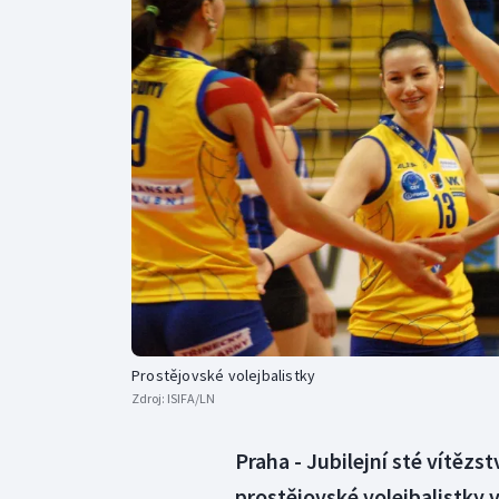
Curling
Dostihy
Florbal
Futsal
Golf
Gymnastika
Prostějovské volejbalistky
Zdroj:
ISIFA/LN
Praha - Jubilejní sté vítězs
prostějovské volejbalistky v