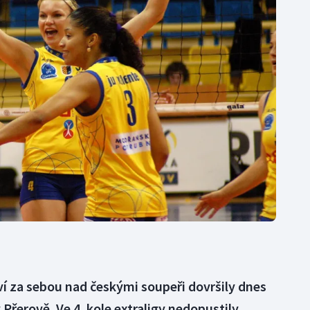
Moderní pětiboj
Triatlon
Motorsport
Veslování
Olympijské hry
Vodní slalom
Parasport
Volejbal
Plavání
Ostatní
Plážový volejbal
tví za sebou nad českými soupeři dovršily dnes
 Přerově. Ve 4. kole extraligy nedopustily