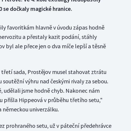
0 se dočkaly magické hranice.
žily favoritkám hlavně v úvodu zápas hodně
nervozitu a přestaly kazit podání, stáhly
 byl ale přece jen o dva míče lepší a těsně
třetí sada, Prostějov musel stahovat ztrátu
ou soutěžní výhru nad českými rivaly za sebou.
ě, udělali jsme hodně chyb. Nakonec nám
přišla Hippeová v průběhu třetího setu,"
a německou univerzálku.
bez prohraného setu, už v páteční předehrávce