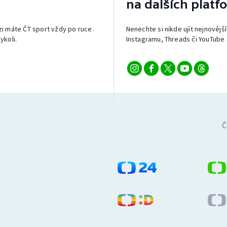
na dalších platf
izi máte ČT sport vždy po ruce.
Nenechte si nikde ujít nejnovější
ykoli.
Instagramu, Threads či YouTube 
Č