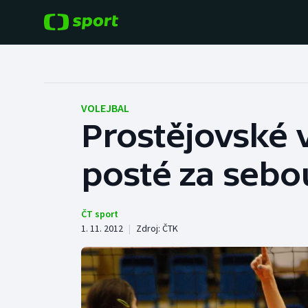
POPULÁRNÍ
DALŠÍ SPORTY
Fotbal
Americký fotbal
VOLEJBAL
Prostějovské v
Hokej
Baseball a softbal
posté za sebo
Tenis
Basketbal
Atletika
Biatlon
ČT sport
1. 11. 2012
|
Zdroj:
ČTK
Cyklistika
Boby a skeleton
Box