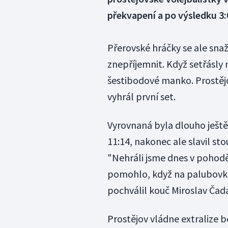
překvapení a po výsledku 3:
Přerovské hráčky se ale sna
znepříjemnit. Když setřásly 
šestibodové manko. Prostějov
vyhrál první set.
Vyrovnaná byla dlouho ještě 
11:14, nakonec ale slavil st
"Nehráli jsme dnes v pohod
pomohlo, když na palubovku 
pochválil kouč Miroslav Čad
Prostějov vládne extralize 