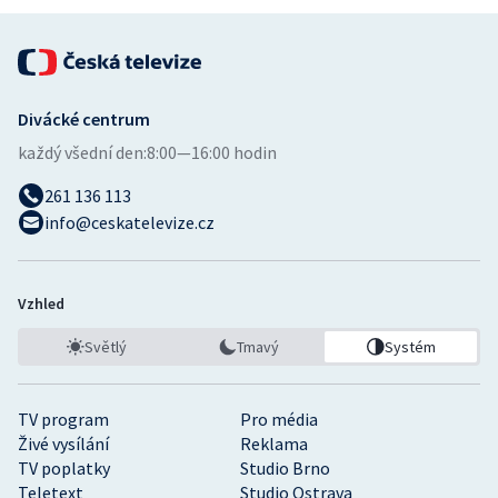
Divácké centrum
každý všední den:
8:00—16:00 hodin
261 136 113
info@ceskatelevize.cz
Vzhled
Světlý
Tmavý
Systém
TV program
Pro média
Živé vysílání
Reklama
TV poplatky
Studio Brno
Teletext
Studio Ostrava