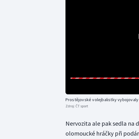
Prostějovské volejbalistky vybojovaly 
Zdroj:
ČT sport
Nervozita ale pak sedla na d
olomoucké hráčky při podán