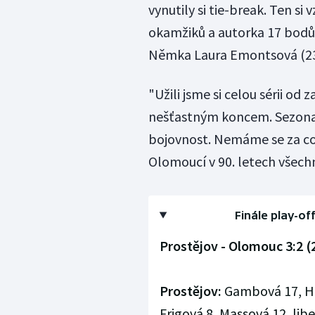
vynutily si tie-break. Ten s
okamžiků a autorka 17 bodů.
Němka Laura Emontsová (23
"Užili jsme si celou sérii od
nešťastným koncem. Sezona a
bojovnost. Nemáme se za co st
Olomoucí v 90. letech všechny
Finále play-off
Prostějov - Olomouc 3:2 (21
Prostějov:
Gambová 17, He
Frigová 8, Massová 12, lib