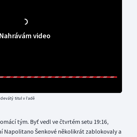
Nahrávám video
devátý titul v řadě
omácí tým. Byť vedl ve čtvrtém setu 19:16,
í Napolitano Šenkové několikrát zablokovaly a