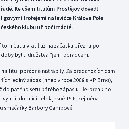
 řadě. Ke všem titulům Prostějov dovedl
 ligovými trofejemi na lavičce Králova Pole
 českého klubu už počtrnácté.
řitom Čada vrátil až na začátku března po
é doby byl u družstva "jen" poradcem.
s na titul pořádně natrápily. Za předchozích osm
riích jediný zápas (hned v roce 2009 s KP Brno),
ž do pátého setu pátého zápasu. Tie-break po
vyhrál domácí celek jasně 15:6, zejména
u smečařky Barbory Gambové.