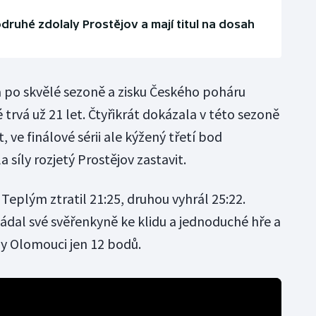
druhé zdolaly Prostějov a mají titul na dosah
 po skvělé sezoně a zisku Českého poháru
é trvá už 21 let. Čtyřikrát dokázala v této sezoně
 ve finálové sérii ale kýžený třetí bod
 síly rozjetý Prostějov zastavit.
Teplým ztratil 21:25, druhou vyhrál 25:22.
dal své svěřenkyně ke klidu a jednoduché hře a
ily Olomouci jen 12 bodů.