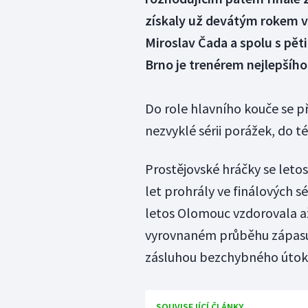
získaly už devátým rokem v
Miroslav Čada a spolu s pěti
Brno je trenérem nejlepšího
Do role hlavního kouče se p
nezvyklé sérii porážek, do t
Prostějovské hráčky se leto
let prohrály ve finálových sé
letos Olomouc vzdorovala a
vyrovnaném průběhu zápasu 
zásluhou bezchybného útok
SOUVISEJÍCÍ ČLÁNKY