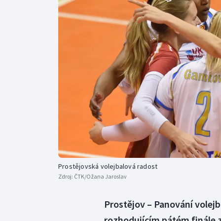
Curling
Dostihy
Florbal
Futsal
Golf
Gymnastika
Prostějovská volejbalová radost
Zdroj:
ČTK/Ožana Jaroslav
Prostějov – Panování volejb
rozhodujícím pátém finále z