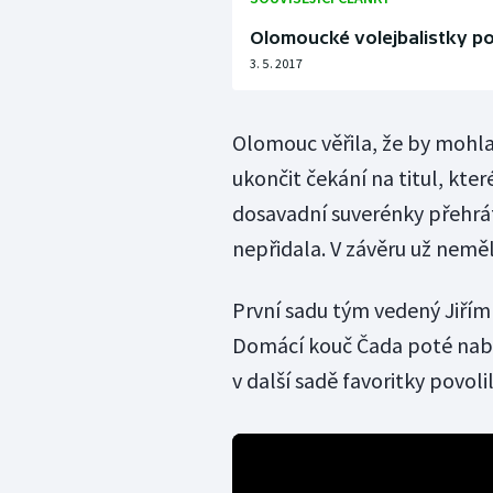
Olomoucké volejbalistky po
3. 5. 2017
Olomouc věřila, že by mohla
ukončit čekání na titul, kter
dosavadní suverénky přehrát,
nepřidala. V závěru už neměla
První sadu tým vedený Jiřím 
Domácí kouč Čada poté nabá
v další sadě favoritky povol