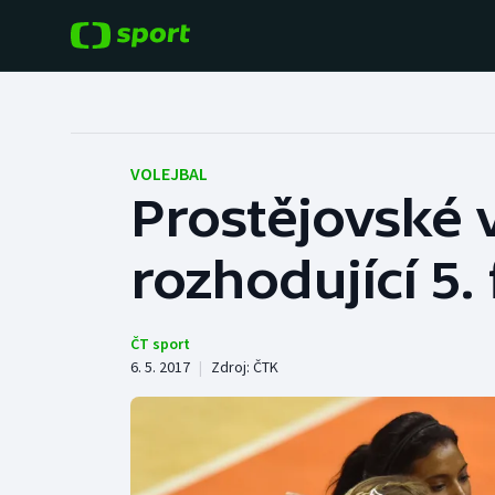
POPULÁRNÍ
DALŠÍ SPORTY
Fotbal
Americký fotbal
VOLEJBAL
Prostějovské v
Hokej
Baseball a softbal
rozhodující 5. f
Tenis
Basketbal
Atletika
Biatlon
ČT sport
6. 5. 2017
|
Zdroj:
ČTK
Cyklistika
Boby a skeleton
Box