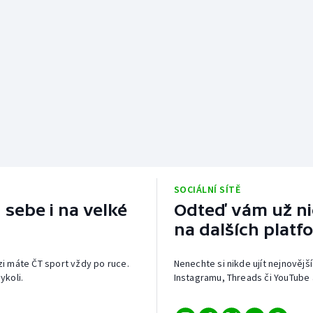
SOCIÁLNÍ SÍTĚ
 sebe i na velké
Odteď vám už nic
na dalších platf
izi máte ČT sport vždy po ruce.
Nenechte si nikde ujít nejnovější
ykoli.
Instagramu, Threads či YouTube 