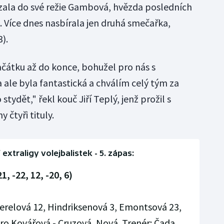
i vzala do své režie Gambová, hvězda posledních
 Více dnes nasbírala jen druhá smečařka,
).
 začátku až do konce, bohužel pro nás s
le byla fantastická a chválím celý tým za
ydět," řekl kouč Jiří Teplý, jenž prožil s
 čtyři tituly.
 extraligy volejbalistek - 5. zápas:
, -22, 12, -20, 6)
relová 12, Hindriksenová 3, Emontsová 23,
ero Kovářová - Cruzová, Nová. Trenér: Čada.