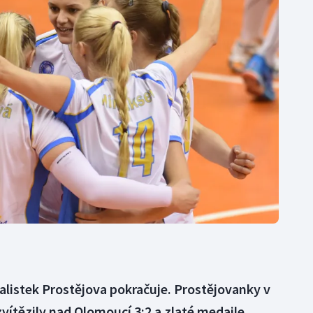
Moderní pětiboj
Triatlon
Motorsport
Veslování
Olympijské hry
Vodní slalom
Parasport
Volejbal
Plavání
Ostatní
Plážový volejbal
alistek Prostějova pokračuje. Prostějovanky v
vítězily nad Olomoucí 3:2 a zlaté medaile