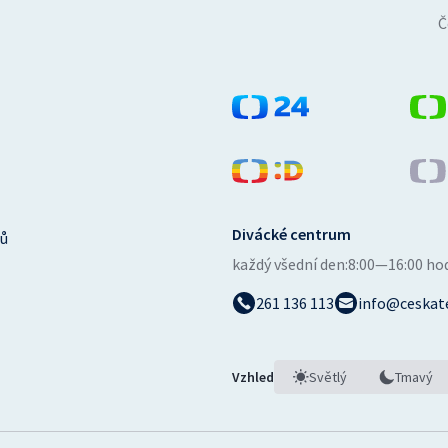
Č
Divácké centrum
ů
každý všední den:
8:00—16:00 ho
261 136 113
info@ceskate
Vzhled
Světlý
Tmavý