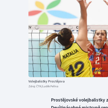
Curling
Dostihy
Florbal
Futsal
Golf
Gymnastika
Volejbalistky Prostějova
Zdroj:
ČTK/Luděk Peřina
Prostějovské volejbalistky z
Devítinásobné mistryně repu