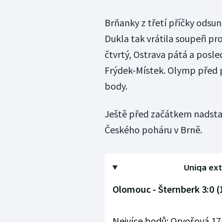
Brňanky z třetí příčky odsun
Dukla tak vrátila soupeři pr
čtvrtý, Ostrava pátá a posle
Frýdek-Místek. Olymp před 
body.
Ještě před začátkem nadstav
Českého poháru v Brně.
Uniqa extr
Olomouc - Šternberk 3:0 (1
Nejvíce bodů: Orvošová 17