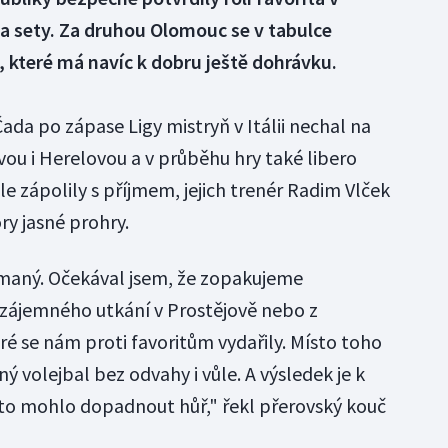
 na sety. Za druhou Olomouc se v tabulce
 které má navíc k dobru ještě dohrávku.
ada po zápase Ligy mistryň v Itálii nechal na
ou i Herelovou a v průběhu hry také libero
 zápolily s příjmem, jejich trenér Radim Vlček
ry jasné prohry.
maný. Očekával jsem, že zopakujeme
vzájemného utkání v Prostějově nebo z
ré se nám proti favoritům vydařily. Místo toho
ý volejbal bez odvahy i vůle. A výsledek je k
 to mohlo dopadnout hůř," řekl přerovský kouč