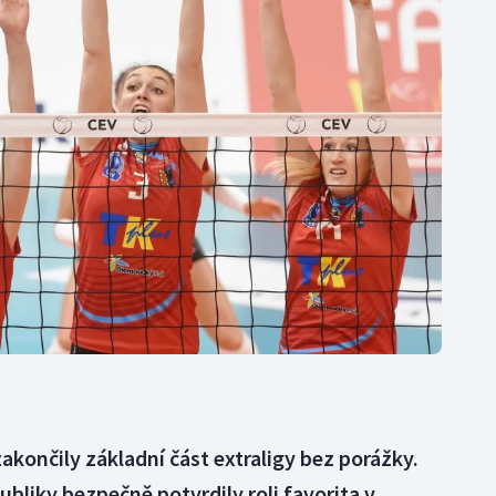
Moderní pětiboj
Triatlon
Motorsport
Veslování
Olympijské hry
Vodní slalom
Parasport
Volejbal
Plavání
Ostatní
Plážový volejbal
akončily základní část extraligy bez porážky.
bliky bezpečně potvrdily roli favorita v