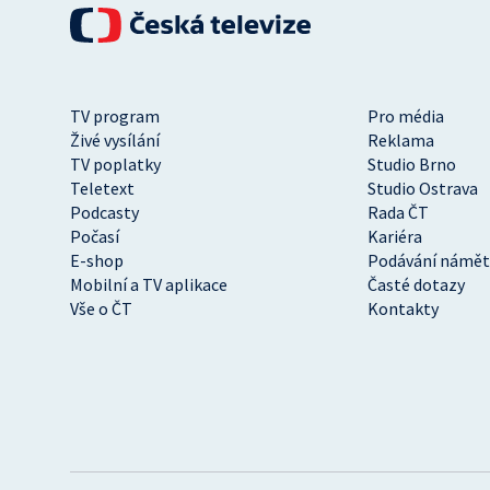
TV program
Pro média
Živé vysílání
Reklama
TV poplatky
Studio Brno
Teletext
Studio Ostrava
Podcasty
Rada ČT
Počasí
Kariéra
E-shop
Podávání námět
Mobilní a TV aplikace
Časté dotazy
Vše o ČT
Kontakty