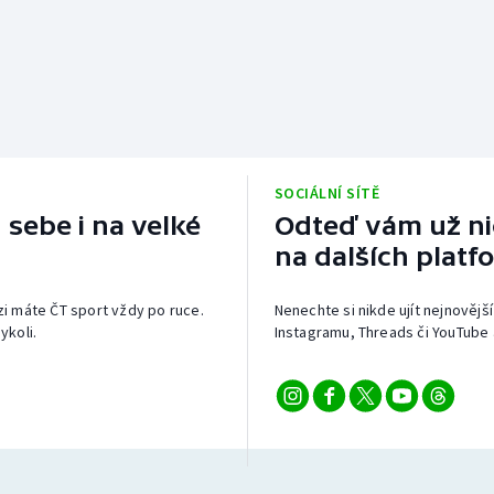
SOCIÁLNÍ SÍTĚ
 sebe i na velké
Odteď vám už nic
na dalších platf
izi máte ČT sport vždy po ruce.
Nenechte si nikde ujít nejnovější
ykoli.
Instagramu, Threads či YouTube 