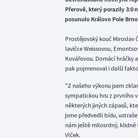
Přerově, který porazily 3:0
posunulo Královo Pole Brno,
Prostějovský kouč Miroslav Č
lavičce Weissovou, Emontsov
Kovářovou. Domácí hráčky ale
pak pojmenoval i další fakto
"Z našeho výkonu jsem zkla
sympatickou hru z prvního 
některých jiných zápasů, kte
jsme předvedli bídu, ustrašen
nám ještě milosrdný, klidně
Vlček.