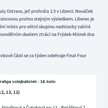
uly Ostravu, jež prohrála 1:3 v Liberci. Nováček
osincovou prohru stejným výsledkem. Liberec je
dní místo pro elitní skupinu nadstavby zabírá
pondělním duelem ztrácí na Frýdek-Místek dva
bové části se za týden odehraje Final Four
aliga volejbalistek - 18. kolo:
2, 13, 12)
, Strušková a Čutuková po 11 - Polášková 7,