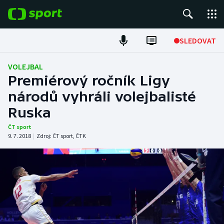
POPULÁRNÍ
SLEDOVAT
Fotbal
VOLEJBAL
Premiérový ročník Ligy
Hokej
národů vyhráli volejbalisté
Ruska
Tenis
ČT sport
Atletika
9. 7. 2018
|
Zdroj:
ČT sport
,
ČTK
Cyklistika
DALŠÍ SPORTY
Americký fotbal
NEPŘEHLÉDNĚTE