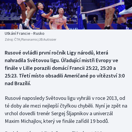
Baseball a softbal
Soutěže
Basketbal
Historické návraty
Biatlon
Aplikace ČT sport
Utkání Francie - Rusko
Zdroj:
ČTK/Panoramic/JB Autissier
Boby a skeleton
AZ kvíz
Rusové ovládli první ročník Ligy národů, která
nahradila Světovou ligu. Úřadující mistři Evropy ve
Box
finále v Lille porazili domácí Francii 25:22, 25:20 a
Curling
25:23. Třetí místo obsadili Američané po vítězství 3:0
nad Brazílií.
Dostihy
Rusové naposledy Světovou ligu vyhráli v roce 2013, od
Florbal
té doby ale mezi nejlepší čtyřkou chyběli. Nyní je zpět na
vrchol dovedli trenér Sergej Šljapnikov a univerzál
Futsal
Maxim Michajlov, který ve finále zařídil 19 bodů.
Golf