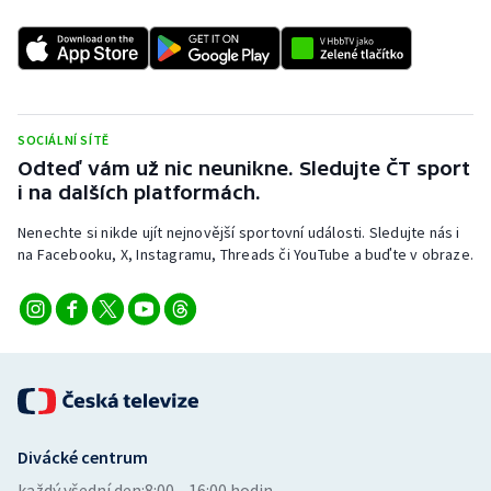
SOCIÁLNÍ SÍTĚ
Odteď vám už nic neunikne. Sledujte ČT sport
i na dalších platformách.
Nenechte si nikde ujít nejnovější sportovní události. Sledujte nás i
na Facebooku, X, Instagramu, Threads či YouTube a buďte v obraze.
Divácké centrum
každý všední den:
8:00—16:00 hodin