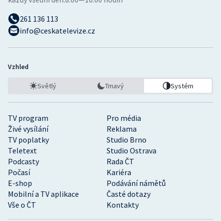
261 136 113
info@ceskatelevize.cz
Vzhled
Světlý
Tmavý
Systém
TV program
Pro média
Živé vysílání
Reklama
TV poplatky
Studio Brno
Teletext
Studio Ostrava
Podcasty
Rada ČT
Počasí
Kariéra
E-shop
Podávání námětů
Mobilní a TV aplikace
Časté dotazy
Vše o ČT
Kontakty