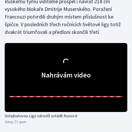
Ruskému týmu viditelně prospěl i návrat 218 cm
vysokého blokaře Dmitrije Muserského. Poražení
Gymnastika
Francouzi potvrdili druhým místem příslušnost ke
špičce. V posledních třech ročnících Světové ligy totiž
Házená
dvakrát triumfovali a předloni skončili třetí.
Jezdectví
Judo
Krasobruslení
Nahrávám video
Lezení
Lyže a snowboard
Moderní pětiboj
Volejbalovou Ligu národů ovládli Rusové
Zdroj:
ČT sport
Motorsport