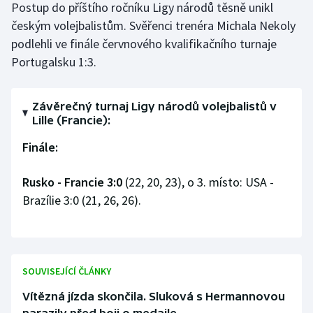
Postup do příštího ročníku Ligy národů těsně unikl
Olympijské hry
českým volejbalistům. Svěřenci trenéra Michala Nekoly
podlehli ve finále červnového kvalifikačního turnaje
Parasport
Portugalsku 1:3.
Plavání
Závěrečný turnaj Ligy národů volejbalistů v
Lille (Francie):
Plážový volejbal
Finále:
Ragby
Rusko - Francie 3:0
(22, 20, 23), o 3. místo: USA -
Rychlobruslení
Brazílie 3:0 (21, 26, 26).
Rychlostní kanoistika
Short track
SOUVISEJÍCÍ ČLÁNKY
Sportovní střelba
Vítězná jízda skončila. Sluková s Hermannovou