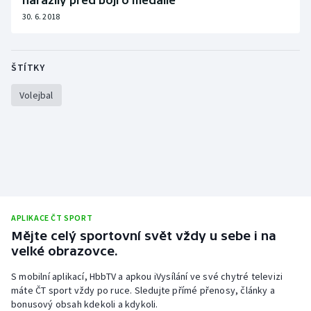
narazily před boji o medaile
Stolní tenis
30. 6. 2018
Triatlon
ŠTÍTKY
Veslování
Volejbal
Vodní slalom
Volejbal
Ostatní
APLIKACE ČT SPORT
Mějte celý sportovní svět vždy u sebe i na
velké obrazovce.
S mobilní aplikací, HbbTV a apkou iVysílání ve své chytré televizi
máte ČT sport vždy po ruce. Sledujte přímé přenosy, články a
bonusový obsah kdekoli a kdykoli.