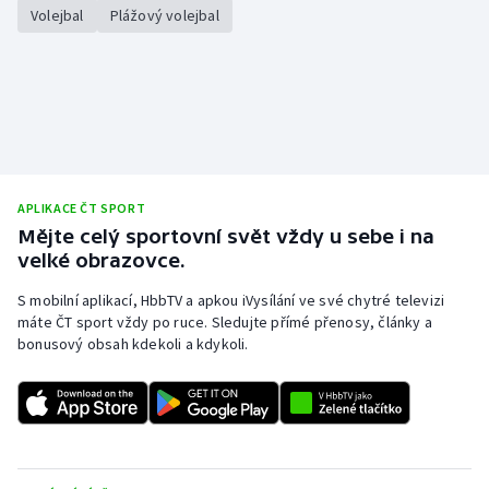
Stolní tenis
Volejbal
Plážový volejbal
Triatlon
Veslování
Vodní slalom
APLIKACE ČT SPORT
Volejbal
Mějte celý sportovní svět vždy u sebe i na
velké obrazovce.
Ostatní
S mobilní aplikací, HbbTV a apkou iVysílání ve své chytré televizi
máte ČT sport vždy po ruce. Sledujte přímé přenosy, články a
bonusový obsah kdekoli a kdykoli.