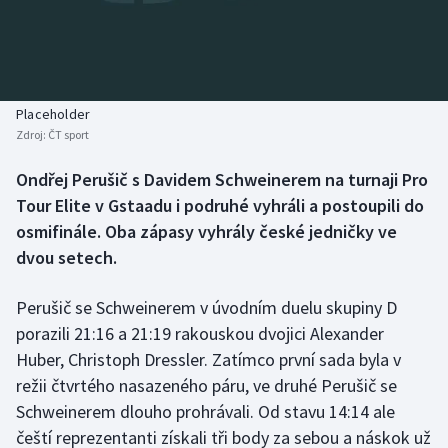
Baseball a softbal
Soutěže
Basketbal
Historické návraty
Biatlon
Aplikace ČT sport
Placeholder
Zdroj:
ČT sport
Boby a skeleton
AZ kvíz
Ondřej Perušič s Davidem Schweinerem na turnaji Pro
Tour Elite v Gstaadu i podruhé vyhráli a postoupili do
Box
osmifinále. Oba zápasy vyhrály české jedničky ve
Curling
dvou setech.
Dostihy
Perušič se Schweinerem v úvodním duelu skupiny D
porazili 21:16 a 21:19 rakouskou dvojici Alexander
Florbal
Huber, Christoph Dressler. Zatímco první sada byla v
režii čtvrtého nasazeného páru, ve druhé Perušič se
Futsal
Schweinerem dlouho prohrávali. Od stavu 14:14 ale
čeští reprezentanti získali tři body za sebou a náskok už
Golf