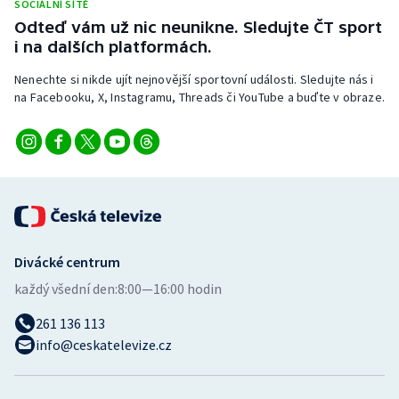
SOCIÁLNÍ SÍTĚ
Odteď vám už nic neunikne. Sledujte ČT sport
i na dalších platformách.
Nenechte si nikde ujít nejnovější sportovní události. Sledujte nás i
na Facebooku, X, Instagramu, Threads či YouTube a buďte v obraze.
Divácké centrum
každý všední den:
8:00—16:00 hodin
261 136 113
info@ceskatelevize.cz