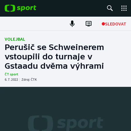
POPULÁRNÍ
SLEDOVAT
Fotbal
VOLEJBAL
Perušič se Schweinerem
Hokej
vstoupili do turnaje v
Gstaadu dvěma výhrami
Tenis
ČT sport
Atletika
6. 7. 2022
|
Zdroj:
ČTK
Cyklistika
DALŠÍ SPORTY
Americký fotbal
NEPŘEHLÉDNĚTE