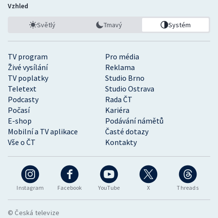
Vzhled
Světlý
Tmavý
Systém
TV program
Pro média
Živé vysílání
Reklama
TV poplatky
Studio Brno
Teletext
Studio Ostrava
Podcasty
Rada ČT
Počasí
Kariéra
E-shop
Podávání námětů
Mobilní a TV aplikace
Časté dotazy
Vše o ČT
Kontakty
Instagram
Facebook
YouTube
X
Threads
© Česká televize