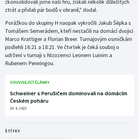
zkonsolidovali jsme naši hru, získali několik důležitých
ztrát a přidali pár bodů v obraně," dodal.
Olympijské hry
Porážkou do skupiny H naopak vykročili Jakub Šépka s
Parasport
Tomášem Semerádem, kteří nestačili na domácí dvojici
Marco Krattiger a Florian Breer. Turnajovým osmičkám
Plavání
podlehli 16:21 a 18:21. Ve čtvrtek je čeká souboj o
Plážový volejbal
udržení v turnaji s Nizozemci Leonem Luinim a
Rubenem Penningou.
Ragby
SOUVISEJÍCÍ ČLÁNKY
Rychlobruslení
Schweiner s Perušičem dominovali na domácím
Rychlostní kanoistika
Českém poháru
26. 6. 2022
Short track
Sportovní střelba
ŠTÍTKY