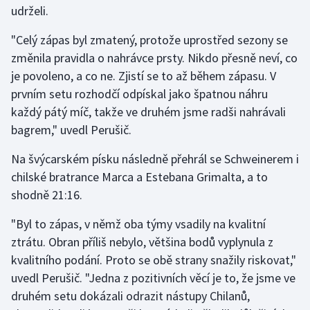
udrželi.
Gymnastika
"Celý zápas byl zmatený, protože uprostřed sezony se
změnila pravidla o nahrávce prsty. Nikdo přesně neví, co
Házená
je povoleno, a co ne. Zjistí se to až během zápasu. V
prvním setu rozhodčí odpískal jako špatnou náhru
Jezdectví
každý pátý míč, takže ve druhém jsme radši nahrávali
bagrem," uvedl Perušič.
Judo
Na švýcarském písku následně přehrál se Schweinerem i
Krasobruslení
chilské bratrance Marca a Estebana Grimalta, a to
shodně 21:16.
Lezení
"Byl to zápas, v němž oba týmy vsadily na kvalitní
Lyže a snowboard
ztrátu. Obran příliš nebylo, většina bodů vyplynula z
kvalitního podání. Proto se obě strany snažily riskovat,"
Moderní pětiboj
uvedl Perušič. "Jedna z pozitivních věcí je to, že jsme ve
druhém setu dokázali odrazit nástupy Chilanů,
Motorsport