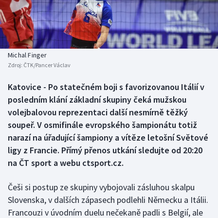
Baseball a softbal
Soutěže
Basketbal
Historické návraty
Biatlon
Aplikace ČT sport
Michal Finger
Zdroj:
ČTK/Pancer Václav
Boby a skeleton
AZ kvíz
Katovice - Po statečném boji s favorizovanou Itálií v
posledním klání základní skupiny čeká mužskou
Box
volejbalovou reprezentaci další nesmírně těžký
Curling
soupeř. V osmifinále evropského šampionátu totiž
narazí na úřadující šampiony a vítěze letošní Světové
Dostihy
ligy z Francie. Přímý přenos utkání sledujte od 20:20
na ČT sport a webu ctsport.cz.
Florbal
Češi si postup ze skupiny vybojovali zásluhou skalpu
Futsal
Slovenska, v dalších zápasech podlehli Německu a Itálii.
Francouzi v úvodním duelu nečekaně padli s Belgií, ale
Golf