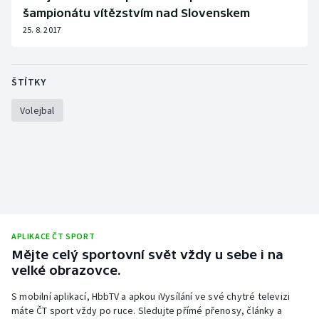
Stolní tenis
šampionátu vítězstvím nad Slovenskem
25. 8. 2017
Triatlon
Veslování
ŠTÍTKY
Volejbal
Vodní slalom
Volejbal
Ostatní
APLIKACE ČT SPORT
Mějte celý sportovní svět vždy u sebe i na
velké obrazovce.
S mobilní aplikací, HbbTV a apkou iVysílání ve své chytré televizi
máte ČT sport vždy po ruce. Sledujte přímé přenosy, články a