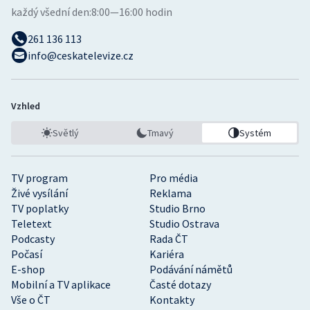
každý všední den:
8:00—16:00 hodin
261 136 113
info@ceskatelevize.cz
Vzhled
Světlý
Tmavý
Systém
TV program
Pro média
Živé vysílání
Reklama
TV poplatky
Studio Brno
Teletext
Studio Ostrava
Podcasty
Rada ČT
Počasí
Kariéra
E-shop
Podávání námětů
Mobilní a TV aplikace
Časté dotazy
Vše o ČT
Kontakty