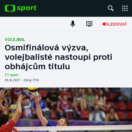
POPULÁRNÍ
SLEDOVAT
Fotbal
VOLEJBAL
Osmifinálová výzva,
Hokej
volejbalisté nastoupí proti
obhájcům titulu
Tenis
ČT sport
Atletika
30. 8. 2017
|
Zdroj:
ČTK
Cyklistika
DALŠÍ SPORTY
Americký fotbal
NEPŘEHLÉDNĚTE