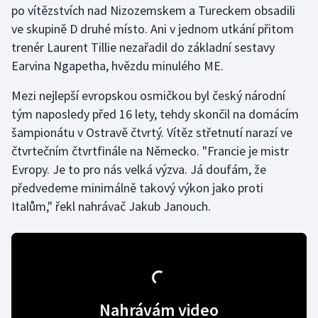
po vítězstvích nad Nizozemskem a Tureckem obsadili
ve skupině D druhé místo. Ani v jednom utkání přitom
Gymnastika
trenér Laurent Tillie nezařadil do základní sestavy
Earvina Ngapetha, hvězdu minulého ME.
Házená
Mezi nejlepší evropskou osmičkou byl český národní
Jezdectví
tým naposledy před 16 lety, tehdy skončil na domácím
šampionátu v Ostravě čtvrtý. Vítěz střetnutí narazí ve
Judo
čtvrtečním čtvrtfinále na Německo. "Francie je mistr
Evropy. Je to pro nás velká výzva. Já doufám, že
Krasobruslení
předvedeme minimálně takový výkon jako proti
Lezení
Italům," řekl nahrávač Jakub Janouch.
Lyže a snowboard
Moderní pětiboj
Motorsport
Nahrávám video