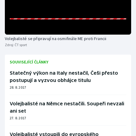
Olympijské hry
Parasport
Plavání
Volejbalisté se připravují na osmifinále ME proti Francii
Zdroj:
ČT sport
Plážový volejbal
SOUVISEJÍCÍ ČLÁNKY
Ragby
Statečný výkon na Italy nestačil, Češi přesto
postupují a vyzvou obhájce titulu
Rychlobruslení
28. 8. 2017
Rychlostní kanoistika
Volejbalisté na Němce nestačili. Soupeři nevzali
Short track
ani set
27. 8. 2017
Sportovní střelba
Volejbalisté vstoupili do evropského