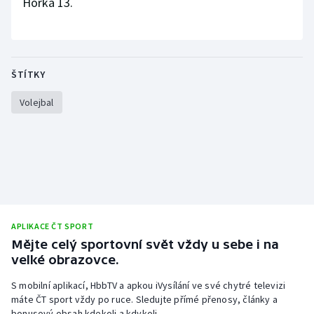
Horká 13.
Stolní tenis
Triatlon
ŠTÍTKY
Veslování
Volejbal
Vodní slalom
Volejbal
Ostatní
APLIKACE ČT SPORT
Mějte celý sportovní svět vždy u sebe i na
velké obrazovce.
S mobilní aplikací, HbbTV a apkou iVysílání ve své chytré televizi
máte ČT sport vždy po ruce. Sledujte přímé přenosy, články a
bonusový obsah kdekoli a kdykoli.