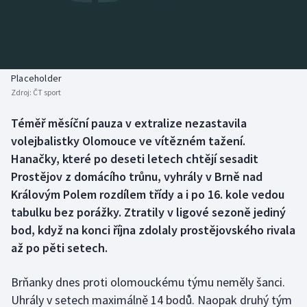
Baseball a softbal
Soutěže
Basketbal
Historické návraty
Biatlon
Aplikace ČT sport
Placeholder
Zdroj:
ČT sport
Boby a skeleton
AZ kvíz
Téměř měsíční pauza v extralize nezastavila
volejbalistky Olomouce ve vítězném tažení.
Box
Hanačky, které po deseti letech chtějí sesadit
Curling
Prostějov z domácího trůnu, vyhrály v Brně nad
Královým Polem rozdílem třídy a i po 16. kole vedou
Dostihy
tabulku bez porážky. Ztratily v ligové sezoně jediný
bod, když na konci října zdolaly prostějovského rivala
Florbal
až po pěti setech.
Futsal
Brňanky dnes proti olomouckému týmu neměly šanci.
Uhrály v setech maximálně 14 bodů. Naopak druhý tým
Golf