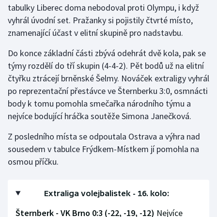
tabulky Liberec doma nebodoval proti Olympu, i když
vyhrál úvodní set. Pražanky si pojistily čtvrté místo,
Gymnastika
znamenající účast v elitní skupině pro nadstavbu.
Házená
Do konce základní části zbývá odehrát dvě kola, pak se
týmy rozdělí do tří skupin (4-4-2). Pět bodů už na elitní
Jezdectví
čtyřku ztrácejí brněnské Šelmy. Nováček extraligy vyhrál
po reprezentační přestávce ve Šternberku 3:0, osmnácti
Judo
body k tomu pomohla smečařka národního týmu a
nejvíce bodující hráčka soutěže Simona Janečková.
Krasobruslení
Z posledního místa se odpoutala Ostrava a výhra nad
Lezení
sousedem v tabulce Frýdkem-Místkem jí pomohla na
osmou příčku.
Lyže a snowboard
Moderní pětiboj
Extraliga volejbalistek - 16. kolo:
Motorsport
Šternberk - VK Brno 0:3 (-22, -19, -12)
Nejvíce