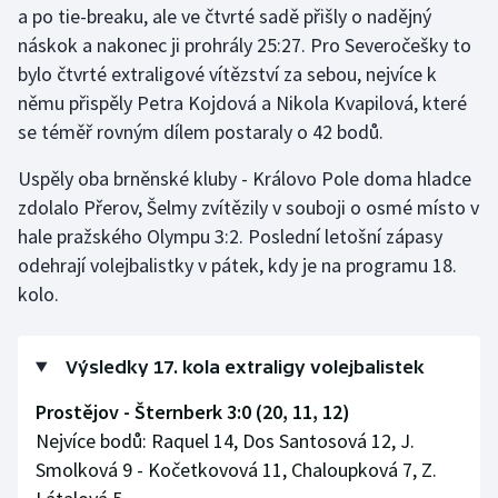
a po tie-breaku, ale ve čtvrté sadě přišly o nadějný
náskok a nakonec ji prohrály 25:27. Pro Severočešky to
Gymnastika
bylo čtvrté extraligové vítězství za sebou, nejvíce k
němu přispěly Petra Kojdová a Nikola Kvapilová, které
Házená
se téměř rovným dílem postaraly o 42 bodů.
Jezdectví
Uspěly oba brněnské kluby - Královo Pole doma hladce
zdolalo Přerov, Šelmy zvítězily v souboji o osmé místo v
Judo
hale pražského Olympu 3:2. Poslední letošní zápasy
odehrají volejbalistky v pátek, kdy je na programu 18.
Krasobruslení
kolo.
Lezení
Výsledky 17. kola extraligy volejbalistek
Lyže a snowboard
Prostějov - Šternberk 3:0 (20, 11, 12)
Moderní pětiboj
Nejvíce bodů: Raquel 14, Dos Santosová 12, J.
Smolková 9 - Kočetkovová 11, Chaloupková 7, Z.
Motorsport