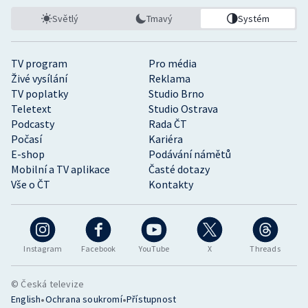
Světlý
Tmavý
Systém
TV program
Pro média
Živé vysílání
Reklama
TV poplatky
Studio Brno
Teletext
Studio Ostrava
Podcasty
Rada ČT
Počasí
Kariéra
E-shop
Podávání námětů
Mobilní a TV aplikace
Časté dotazy
Vše o ČT
Kontakty
Instagram
Facebook
YouTube
X
Threads
© Česká televize
•
•
English
Ochrana soukromí
Přístupnost