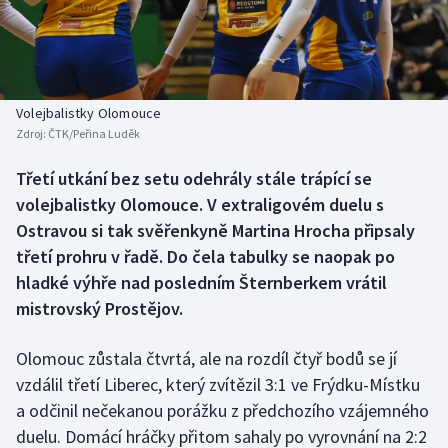
Baseball a softbal
Soutěže
Basketbal
Historické návraty
Biatlon
Aplikace ČT sport
Volejbalistky Olomouce
Zdroj:
ČTK/Peřina Luděk
Boby a skeleton
AZ kvíz
Třetí utkání bez setu odehrály stále trápící se
volejbalistky Olomouce. V extraligovém duelu s
Box
Ostravou si tak svěřenkyně Martina Hrocha připsaly
Curling
třetí prohru v řadě. Do čela tabulky se naopak po
hladké výhře nad posledním Šternberkem vrátil
Dostihy
mistrovský Prostějov.
Florbal
Olomouc zůstala čtvrtá, ale na rozdíl čtyř bodů se jí
vzdálil třetí Liberec, který zvítězil 3:1 ve Frýdku-Místku
Futsal
a odčinil nečekanou porážku z předchozího vzájemného
duelu. Domácí hráčky přitom sahaly po vyrovnání na 2:2
Golf