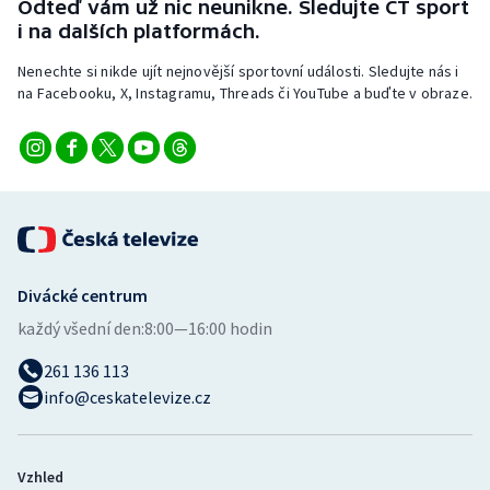
Odteď vám už nic neunikne. Sledujte ČT sport
i na dalších platformách.
Nenechte si nikde ujít nejnovější sportovní události. Sledujte nás i
na Facebooku, X, Instagramu, Threads či YouTube a buďte v obraze.
Divácké centrum
každý všední den:
8:00—16:00 hodin
261 136 113
info@ceskatelevize.cz
Vzhled