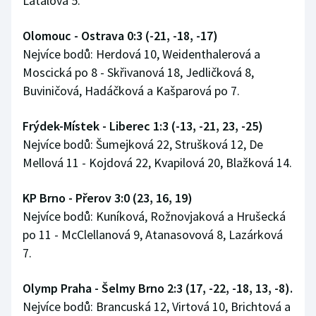
Látalová 5.
Olympijské hry
Olomouc - Ostrava 0:3 (-21, -18, -17)
Nejvíce bodů: Herdová 10, Weidenthalerová a
Parasport
Moscická po 8 - Skřivanová 18, Jedličková 8,
Plavání
Buviničová, Hadáčková a Kašparová po 7.
Plážový volejbal
Frýdek-Místek - Liberec 1:3 (-13, -21, 23, -25)
Nejvíce bodů: Šumejková 22, Strušková 12, De
Ragby
Mellová 11 - Kojdová 22, Kvapilová 20, Blažková 14.
Rychlobruslení
KP Brno - Přerov 3:0 (23, 16, 19)
Nejvíce bodů: Kuníková, Rožnovjaková a Hrušecká
Rychlostní kanoistika
po 11 - McClellanová 9, Atanasovová 8, Lazárková
7.
Short track
Olymp Praha - Šelmy Brno 2:3 (17, -22, -18, 13, -8).
Sportovní střelba
Nejvíce bodů: Brancuská 12, Virtová 10, Brichtová a