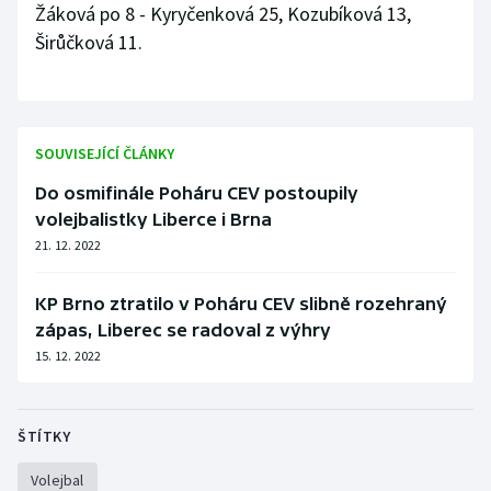
Žáková po 8 - Kyryčenková 25, Kozubíková 13,
Stolní tenis
Širůčková 11.
Triatlon
Veslování
SOUVISEJÍCÍ ČLÁNKY
Vodní slalom
Do osmifinále Poháru CEV postoupily
volejbalistky Liberce i Brna
Volejbal
21. 12. 2022
Ostatní
KP Brno ztratilo v Poháru CEV slibně rozehraný
zápas, Liberec se radoval z výhry
15. 12. 2022
ŠTÍTKY
Volejbal