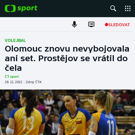
POPULÁRNÍ
SLEDOVAT
Fotbal
VOLEJBAL
Olomouc znovu nevybojovala
Hokej
ani set. Prostějov se vrátil do
čela
Tenis
ČT sport
Atletika
28. 12. 2022
|
Zdroj:
ČTK
Cyklistika
DALŠÍ SPORTY
Americký fotbal
NEPŘEHLÉDNĚTE