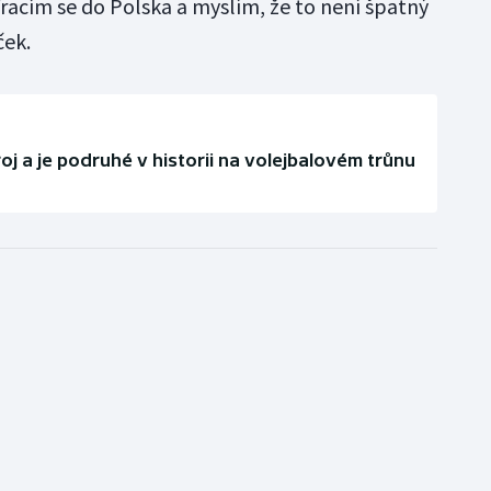
racím se do Polska a myslím, že to není špatný
ček.
oj a je podruhé v historii na volejbalovém trůnu