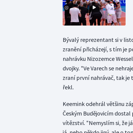
Bývalý reprezentant si v lis
zranění přicházejí, s tím je 
nahrávku Nizozemce Wessela 
dvojky. "Ve Varech se nehraje
zraní první nahrávač, tak je
řekl.
Keemink odehrál většinu zápa
Českým Budějovicím dostal p
vítězství. "Nemyslím si, že já
já, nebo někdo jiný, ale o to