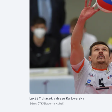
Curling
Dostihy
Florbal
Futsal
Golf
Gymnastika
Lukáš Ticháček v dresu Karlovarska
Zdroj:
ČTK/Slavomír Kubeš