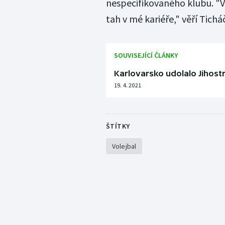
nespecifikovaného klubu. "V
tah v mé kariéře," věří Tichá
SOUVISEJÍCÍ ČLÁNKY
Karlovarsko udolalo Jihostr
19. 4. 2021
ŠTÍTKY
Volejbal