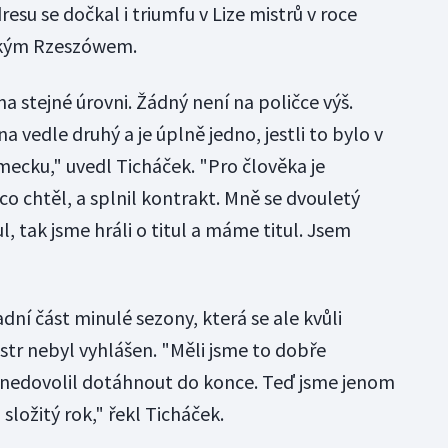
esu se dočkal i triumfu v Lize mistrů v roce
lským Rzeszówem.
 na stejné úrovni. Žádný není na poličce výš.
na vedle druhý a je úplně jedno, jestli to bylo v
ecku," uvedl Ticháček. "Pro člověka je
 co chtěl, a splnil kontrakt. Mně se dvouletý
ul, tak jsme hráli o titul a máme titul. Jsem
dní část minulé sezony, která se ale kvůli
str nebyl vyhlášen. "Měli jsme to dobře
 nedovolil dotáhnout do konce. Teď jsme jenom
 složitý rok," řekl Ticháček.