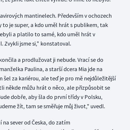
navirových mantinelech. Především v ochozech
y to je super, a kdo uměl hrát s publikem, tak
nebyli a platilo to samé, kdo uměl hrát v
 Zvykli jsme si," konstatoval.
nčila a prodlužovat ji nebude. Vrací se do
anželka Paulina, a starší dcera Mia jde na
šel za kariérou, ale teď je pro mě nejdůležitější
stli někde můžu hrát o něco, ale přizpůsobit se
de dobře, aby šla do první třídy v Polsku,
deme žít, tam se směřuje můj život," uvedl.
í na sever od Česka, do zatím