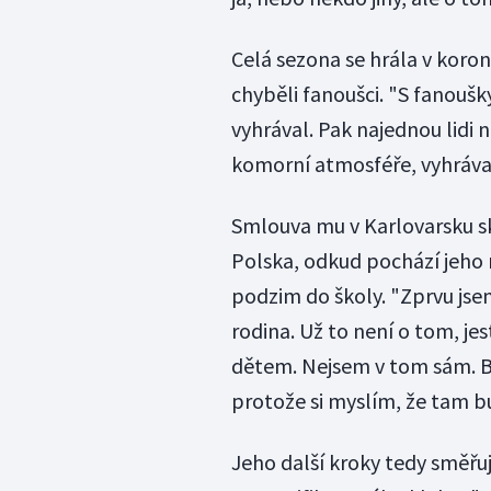
Celá sezona se hrála v koro
chyběli fanoušci. "S fanoušk
vyhrával. Pak najednou lidi 
komorní atmosféře, vyhrával.
Smlouva mu v Karlovarsku sko
Polska, odkud pochází jeho m
podzim do školy. "Zprvu jsem 
rodina. Už to není o tom, je
dětem. Nejsem v tom sám. Bu
protože si myslím, že tam bu
Jeho další kroky tedy směřuj