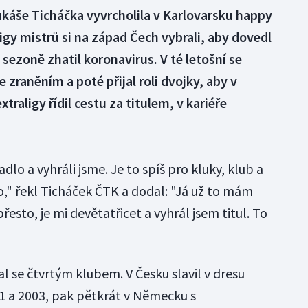
káše Ticháčka vyvrcholila v Karlovarsku happy
gy mistrů si na západ Čech vybrali, aby dovedl
sezoně zhatil koronavirus. V té letošní se
zraněním a poté přijal roli dvojky, aby v
traligy řídil cestu za titulem, v kariéře
lo a vyhráli jsme. Je to spíš pro kluky, klub a
 to," řekl Ticháček ČTK a dodal: "Já už to mám
řesto, je mi devětatřicet a vyhrál jsem titul. To
al se čtvrtým klubem. V Česku slavil v dresu
01 a 2003, pak pětkrát v Německu s