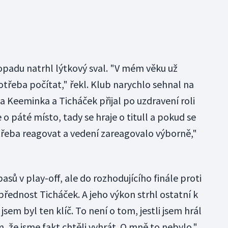
topadu natrhl lýtkový sval. "V mém věku už
potřeba počítat," řekl. Klub narychlo sehnal na
Keeminka a Ticháček přijal po uzdravení roli
 o páté místo, tady se hraje o titull a pokud se
 třeba reagovat a vedení zareagovalo výborně,"
sů v play-off, ale do rozhodujícího finále proti
řednost Ticháček. A jeho výkon strhl ostatní k
 jsem byl ten klíč. To není o tom, jestli jsem hrál
m, že jsme fakt chtěli vyhrát. O mně to nebylo."