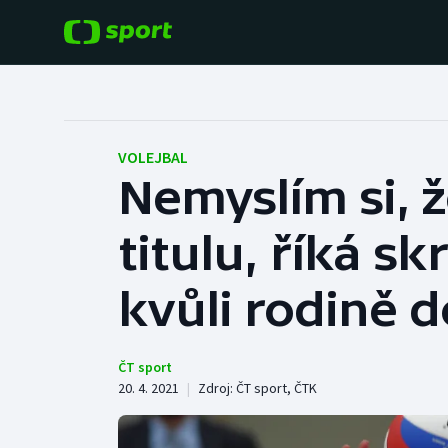
POPULÁRNÍ
DALŠÍ SPORTY
Fotbal
Americký fotbal
VOLEJBAL
Nemyslím si, ž
Hokej
Baseball a softbal
titulu, říká s
Tenis
Basketbal
Atletika
kvůli rodině d
Biatlon
Cyklistika
Boby a skeleton
ČT sport
20. 4. 2021
|
Zdroj:
ČT sport
,
ČTK
Box