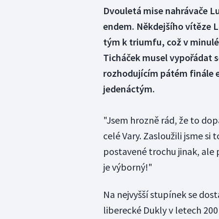
Dvouletá mise nahrávače Lu
endem. Někdejšího vítěze Li
tým k triumfu, což v minulé 
Ticháček musel vypořádat se 
rozhodujícím pátém finále ex
jedenáctým.
"Jsem hrozně rád, že to dopad
celé Vary. Zasloužili jsme si
postavené trochu jinak, ale p
je výborný!"
Na nejvyšší stupínek se dost
liberecké Dukly v letech 20