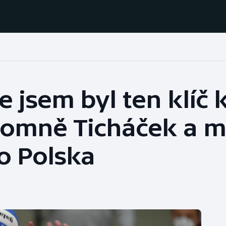
Házená
Ragby
e jsem byl ten klíč 
Jezdectví
Rychlobruslení
kromně Ticháček a m
Rychlostní
Judo
kanoistika
o Polska
Krasobruslení
Short track
Lezení
Sportovní střelba
Lyže a snowboard
Stolní tenis