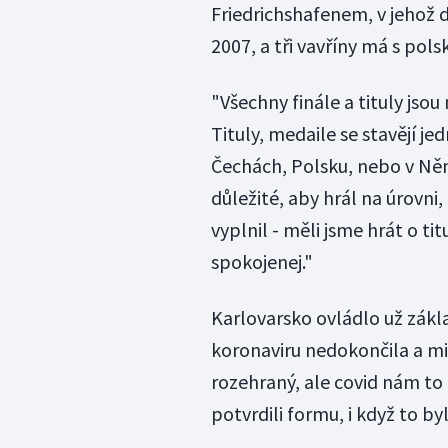
Friedrichshafenem, v jehož dr
2007, a tři vavříny má s po
"Všechny finále a tituly jsou
Tituly, medaile se stavějí jed
Čechách, Polsku, nebo v Něm
důležité, aby hrál na úrovni,
vyplnil - měli jsme hrát o tit
spokojenej."
Karlovarsko ovládlo už zákla
koronaviru nedokončila a mi
rozehraný, ale covid nám to
potvrdili formu, i když to byl