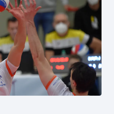
Moderní pětiboj
Triatlon
Motorsport
Veslování
Olympijské hry
Vodní slalom
Parasport
Volejbal
Plavání
Ostatní
Plážový volejbal