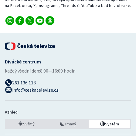
na Facebooku, X, Instagramu, Threads či YouTube a buďte v obraze.
Divácké centrum
každý všední den:
8:00—16:00 hodin
261 136 113
info@ceskatelevize.cz
Vzhled
Světlý
Tmavý
Systém