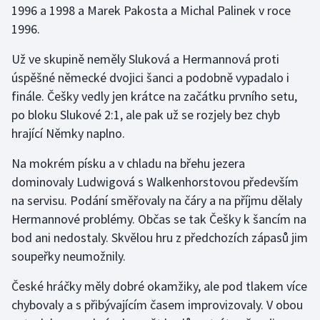
1996 a 1998 a Marek Pakosta a Michal Palinek v roce
1996.
Gymnastika
Už ve skupině neměly Sluková a Hermannová proti
Házená
úspěšné německé dvojici šanci a podobně vypadalo i
finále. Češky vedly jen krátce na začátku prvního setu,
Jezdectví
po bloku Slukové 2:1, ale pak už se rozjely bez chyb
hrající Němky naplno.
Judo
Na mokrém písku a v chladu na břehu jezera
Krasobruslení
dominovaly Ludwigová s Walkenhorstovou především
na servisu. Podání směřovaly na čáry a na příjmu dělaly
Lezení
Hermannové problémy. Občas se tak Češky k šancím na
bod ani nedostaly. Skvělou hru z předchozích zápasů jim
Lyže a snowboard
soupeřky neumožnily.
Moderní pětiboj
České hráčky měly dobré okamžiky, ale pod tlakem více
chybovaly a s přibývajícím časem improvizovaly. V obou
Motorsport