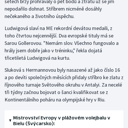
setech brzy prohrávaly o pět bodů a ztrátu už se jim
nepodařilo dohnat. Stříbrem nicméně dosáhly
Olympijské hry
nečekaného a životního úspěchu.
Parasport
Ludwigová slaví na ME rekordní devátou medaili, z
toho čtvrtou nejcennější. Dva evropské tituly má se
Plavání
Sarou Gollerovou. "Nemám slov. Všechno fungovalo a
Plážový volejbal
hrály jsem dobře jako v tréninku," řekla dojatá
třicetiletá Ludwigová na kurtu.
Ragby
Sluková s Hermannovou byly nasazené až jako číslo 16
a po devíti společných měsících přidaly stříbro ke zlatu z
Rychlobruslení
říjnového turnaje Světového okruhu v Antalyi. Za necelé
Rychlostní kanoistika
tři týdny začnou bojovat o šanci kvalifikovat se z
Kontinentálního poháru na olympijské hry v Riu.
Short track
Mistrovství Evropy v plážovém volejbalu v
Sportovní střelba
Bielu (Švýcarsko):