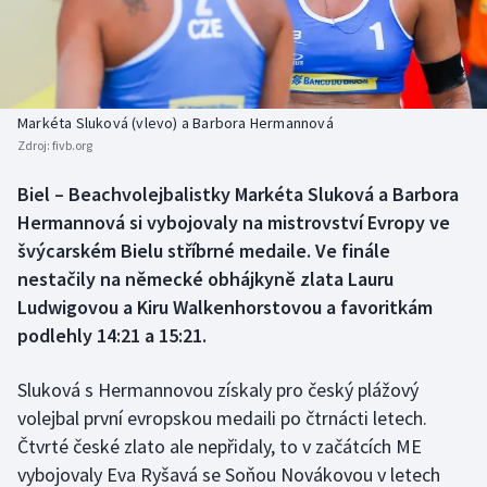
Baseball a softbal
Soutěže
Basketbal
Historické návraty
Biatlon
Aplikace ČT sport
Markéta Sluková (vlevo) a Barbora Hermannová
Zdroj:
fivb.org
Boby a skeleton
AZ kvíz
Biel – Beachvolejbalistky Markéta Sluková a Barbora
Hermannová si vybojovaly na mistrovství Evropy ve
Box
švýcarském Bielu stříbrné medaile. Ve finále
Curling
nestačily na německé obhájkyně zlata Lauru
Ludwigovou a Kiru Walkenhorstovou a favoritkám
Dostihy
podlehly 14:21 a 15:21.
Florbal
Sluková s Hermannovou získaly pro český plážový
volejbal první evropskou medaili po čtrnácti letech.
Futsal
Čtvrté české zlato ale nepřidaly, to v začátcích ME
vybojovaly Eva Ryšavá se Soňou Novákovou v letech
Golf