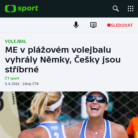
POPULÁRNÍ
SLEDOVAT
Fotbal
VOLEJBAL
ME v plážovém volejbalu
Hokej
vyhrály Němky, Češky jsou
stříbrné
Tenis
ČT sport
Atletika
5. 6. 2016
|
Zdroj:
ČTK
Cyklistika
DALŠÍ SPORTY
Americký fotbal
NEPŘEHLÉDNĚTE