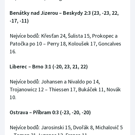
Stolní tenis
Benátky nad Jizerou – Beskydy 2:3 (23, -23, 22,
Triatlon
-17, -11)
Veslování
Nejvíce bodů: Křesťan 24, Šulista 15, Prokopec a
Patočka po 10 – Perry 18, Koloušek 17, Goncalves
Vodní slalom
16.
Volejbal
Liberec – Brno 3:1 (-20, 23, 21, 22)
Ostatní
Nejvíce bodů: Johansen a Nivaldo po 14,
Trojanowicz 12 – Thiessen 17, Bukáček 11, Novák
10.
Ostrava – Příbram 0:3 (-23, -20, -20)
Nejvíce bodů: Jarosinski 15, Dvořák 8, Michalovič 5