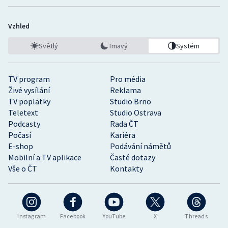
Vzhled
Světlý
Tmavý
Systém
TV program
Pro média
Živé vysílání
Reklama
TV poplatky
Studio Brno
Teletext
Studio Ostrava
Podcasty
Rada ČT
Počasí
Kariéra
E-shop
Podávání námětů
Mobilní a TV aplikace
Časté dotazy
Vše o ČT
Kontakty
Instagram
Facebook
YouTube
X
Threads