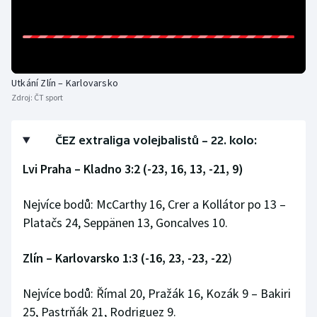
Olympijské hry
Parasport
Utkání Zlín – Karlovarsko
Plavání
Zdroj:
ČT sport
Plážový volejbal
ČEZ extraliga volejbalistů – 22. kolo:
Ragby
Lvi Praha – Kladno 3:2 (-23, 16, 13, -21, 9)
Rychlobruslení
Nejvíce bodů: McCarthy 16, Crer a Kollátor po 13 –
Platačs 24, Seppänen 13, Goncalves 10.
Rychlostní kanoistika
Zlín – Karlovarsko 1:3 (-16, 23, -23, -22
)
Short track
Nejvíce bodů: Římal 20, Pražák 16, Kozák 9 – Bakiri
Sportovní střelba
25, Pastrňák 21, Rodriguez 9.