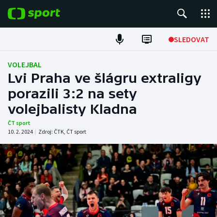
POPULÁRNÍ
SLEDOVAT
Fotbal
VOLEJBAL
Lvi Praha ve šlágru extraligy
Hokej
porazili 3:2 na sety
volejbalisty Kladna
Tenis
ČT sport
Atletika
10. 2. 2024
|
Zdroj:
ČTK
,
ČT sport
Cyklistika
DALŠÍ SPORTY
Americký fotbal
NEPŘEHLÉDNĚTE