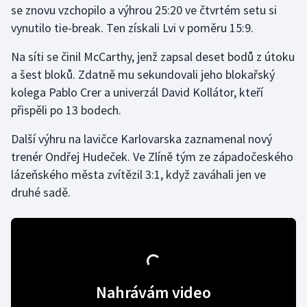
se znovu vzchopilo a výhrou 25:20 ve čtvrtém setu si
vynutilo tie-break. Ten získali Lvi v poměru 15:9.
Gymnastika
Na síti se činil McCarthy, jenž zapsal deset bodů z útoku
Házená
a šest bloků. Zdatně mu sekundovali jeho blokařský
kolega Pablo Crer a univerzál David Kollátor, kteří
Jezdectví
přispěli po 13 bodech.
Judo
Další výhru na lavičce Karlovarska zaznamenal nový
trenér Ondřej Hudeček. Ve Zlíně tým ze západočeského
Krasobruslení
lázeňského města zvítězil 3:1, když zaváhali jen ve
druhé sadě.
Lezení
Lyže a snowboard
Moderní pětiboj
Nahrávám video
Motorsport