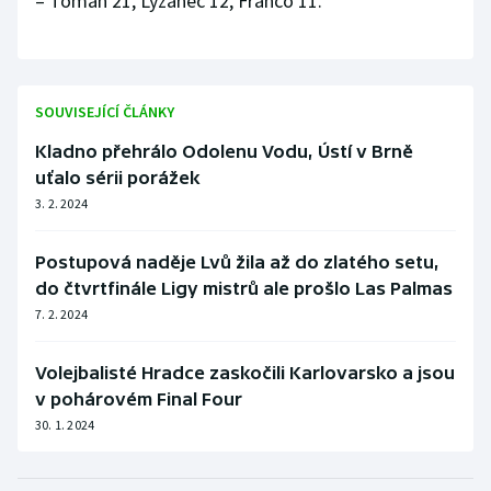
– Toman 21, Lyzanec 12, Franco 11.
SOUVISEJÍCÍ ČLÁNKY
Kladno přehrálo Odolenu Vodu, Ústí v Brně
uťalo sérii porážek
3. 2. 2024
Postupová naděje Lvů žila až do zlatého setu,
do čtvrtfinále Ligy mistrů ale prošlo Las Palmas
7. 2. 2024
Volejbalisté Hradce zaskočili Karlovarsko a jsou
v pohárovém Final Four
30. 1. 2024