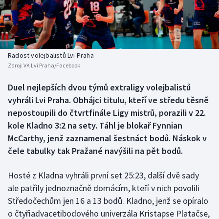
Baseball a softbal
Soutěže
Basketbal
Historické návraty
Biatlon
Aplikace ČT sport
Radost volejbalistů Lvi Praha
Zdroj:
VK Lvi Praha/Facebook
Boby a skeleton
AZ kvíz
Duel nejlepších dvou týmů extraligy volejbalistů
vyhráli Lvi Praha. Obhájci titulu, kteří ve středu těsně
Box
nepostoupili do čtvrtfinále Ligy mistrů, porazili v 22.
Curling
kole Kladno 3:2 na sety. Táhl je blokař Fynnian
McCarthy, jenž zaznamenal šestnáct bodů. Náskok v
Dostihy
čele tabulky tak Pražané navýšili na pět bodů.
Florbal
Hosté z Kladna vyhráli první set 25:23, další dvě sady
ale patřily jednoznačně domácím, kteří v nich povolili
Futsal
Středočechům jen 16 a 13 bodů. Kladno, jenž se opíralo
o čtyřiadvacetibodového univerzála Kristapse Platačse,
Golf