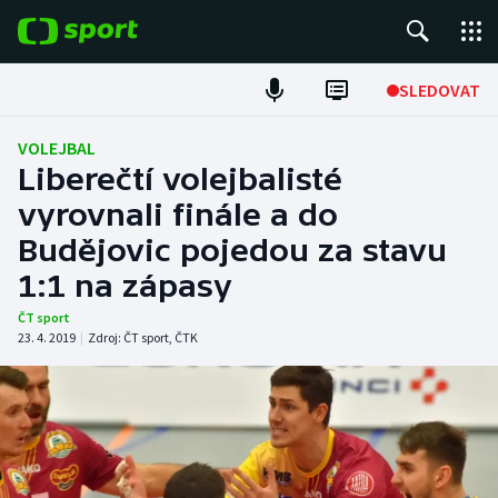
POPULÁRNÍ
SLEDOVAT
Fotbal
VOLEJBAL
Liberečtí volejbalisté
Hokej
vyrovnali finále a do
Budějovic pojedou za stavu
Tenis
1:1 na zápasy
Atletika
ČT sport
23. 4. 2019
|
Zdroj:
ČT sport
,
ČTK
Cyklistika
DALŠÍ SPORTY
Americký fotbal
NEPŘEHLÉDNĚTE