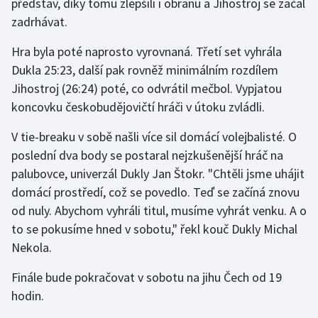
představ, díky tomu zlepšili i obranu a Jihostroj se začal
zadrhávat.
Olympijské hry
Hra byla poté naprosto vyrovnaná. Třetí set vyhrála
Parasport
Dukla 25:23, další pak rovněž minimálním rozdílem
Jihostroj (26:24) poté, co odvrátil mečbol. Vypjatou
Plavání
koncovku českobudějovičtí hráči v útoku zvládli.
Plážový volejbal
V tie-breaku v sobě našli více sil domácí volejbalisté. O
poslední dva body se postaral nejzkušenější hráč na
Ragby
palubovce, univerzál Dukly Jan Štokr. "Chtěli jsme uhájit
domácí prostředí, což se povedlo. Teď se začíná znovu
Rychlobruslení
od nuly. Abychom vyhráli titul, musíme vyhrát venku. A o
Rychlostní kanoistika
to se pokusíme hned v sobotu," řekl kouč Dukly Michal
Nekola.
Short track
Finále bude pokračovat v sobotu na jihu Čech od 19
Sportovní střelba
hodin.