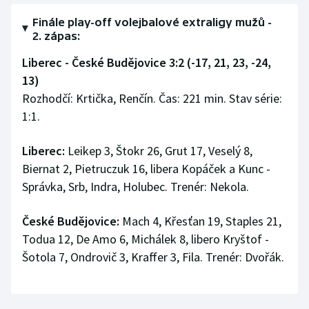
Stolní tenis
Finále play-off volejbalové extraligy mužů -
2. zápas:
Triatlon
Liberec - České Budějovice 3:2 (-17, 21, 23, -24,
Veslování
13)
Rozhodčí: Krtička, Renčín. Čas: 221 min. Stav série:
Vodní slalom
1:1.
Volejbal
Liberec:
Leikep 3, Štokr 26, Grut 17, Veselý 8,
Biernat 2, Pietruczuk 16, libera Kopáček a Kunc -
Ostatní
Správka, Srb, Indra, Holubec. Trenér: Nekola.
České Budějovice:
Mach 4, Křesťan 19, Staples 21,
Todua 12, De Amo 6, Michálek 8, libero Kryštof -
Šotola 7, Ondrovič 3, Kraffer 3, Fila. Trenér: Dvořák.