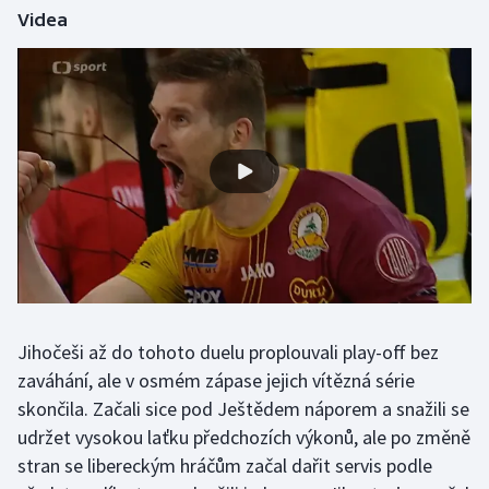
Videa
Gymnastika
Házená
Jezdectví
Judo
Krasobruslení
Lezení
Jihočeši až do tohoto duelu proplouvali play-off bez
Lyže a snowboard
zaváhání, ale v osmém zápase jejich vítězná série
skončila. Začali sice pod Ještědem náporem a snažili se
Moderní pětiboj
udržet vysokou laťku předchozích výkonů, ale po změně
stran se libereckým hráčům začal dařit servis podle
Motorsport