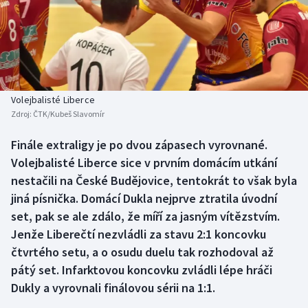
Baseball a softbal
Soutěže
Basketbal
Historické návraty
Biatlon
Aplikace ČT sport
Volejbalisté Liberce
Boby a skeleton
AZ kvíz
Zdroj:
ČTK/Kubeš Slavomír
Box
Finále extraligy je po dvou zápasech vyrovnané.
Volejbalisté Liberce sice v prvním domácím utkání
Curling
nestačili na České Budějovice, tentokrát to však byla
jiná písnička. Domácí Dukla nejprve ztratila úvodní
Dostihy
set, pak se ale zdálo, že míří za jasným vítězstvím.
Jenže Liberečtí nezvládli za stavu 2:1 koncovku
Florbal
čtvrtého setu, a o osudu duelu tak rozhodoval až
pátý set. Infarktovou koncovku zvládli lépe hráči
Futsal
Dukly a vyrovnali finálovou sérii na 1:1.
Golf