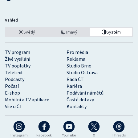
Vzhled
Světlý
Tmavý
Systém
TV program
Pro média
Živé vysílání
Reklama
TV poplatky
Studio Brno
Teletext
Studio Ostrava
Podcasty
Rada ČT
Počasí
Kariéra
E-shop
Podávání námětů
Mobilní a TV aplikace
Časté dotazy
Vše o ČT
Kontakty
Instagram
Facebook
YouTube
X
Threads