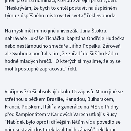
jmen pro širší nominaci, kterou zveřejní příští týden.
"Neskrývám, že bych to chtěl postavit na úspěšném
Olympijské hry
týmu z úspěšného mistrovství světa," řekl Svoboda.
Parasport
Na mysli měl mimo jiné univerzála Jana Štokra,
Plavání
nahrávače Lukáše Ticháčka, kapitána Ondřeje Hudečka
nebo nestárnoucího smečaře Jiřího Popelku. Zároveň
Plážový volejbal
ale Svoboda počítal s tím, že zařadí do širšího kádru
hodně mladých hráčů. "O kterých si myslíme, že by se
Ragby
mohli postupně zapracovat," řekl.
Rychlobruslení
V přípravě Češi absolvují okolo 15 zápasů. Mimo jiné se
Rychlostní kanoistika
střetnou s béčkem Brazílie, Kanadou, Bulharskem,
Francií, Polskem, Itálií a v generálce na ME se tři dny
Short track
před šampionátem v Karlových Varech utkají s Rusy.
Sportovní střelba
"Nabídek bylo oproti dřívějším létům víc a povedlo se
nám sestavit dostatek kvalitních zápasů," řekl kouč.