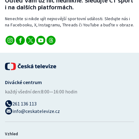
Odteď vám už nic neunikne. Sledujte ČT sport
i na dalších platformách.
Nenechte si nikde ujít nejnovější sportovní události. Sledujte nás i
na Facebooku, X, Instagramu, Threads či YouTube a buďte v obraze.
Divácké centrum
každý všední den:
8:00—16:00 hodin
261 136 113
info@ceskatelevize.cz
Vzhled