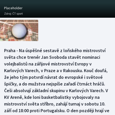
Baseball a softbal
Soutěže
Placeholder
Zdroj:
ČT sport
Basketbal
Historické návraty
Biatlon
Aplikace ČT sport
Boby a skeleton
AZ kvíz
Praha - Na úspěšné sestavě z loňského mistrovství
Box
světa chce trenér Jan Svoboda stavět nominaci
volejbalistů na zářijové mistrovství Evropy v
Curling
Karlových Varech, v Praze a v Rakousku. Kouč doufá,
že jeho tým potvrdí návrat do evropské i světové
Dostihy
špičky, a do mužstva nejspíše zařadí čtrnáct hráčů.
Florbal
Češi absolvují základní skupinu v Karlových Varech. V
KV Areně, kde loni basketbalistky vybojovaly na
Futsal
mistrovství světa stříbro, zahájí turnaj v sobotu 10.
září od 18:00 proti Portugalsku. O den později hrají ve
Golf