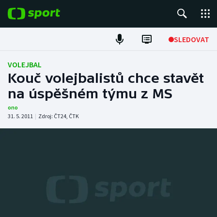
POPULÁRNÍ
SLEDOVAT
Fotbal
VOLEJBAL
Kouč volejbalistů chce stavět
Hokej
na úspěšném týmu z MS
Tenis
ono
31. 5. 2011
|
Zdroj:
ČT24
,
ČTK
Atletika
Cyklistika
DALŠÍ SPORTY
Americký fotbal
NEPŘEHLÉDNĚTE