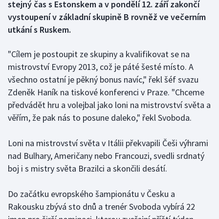
stejný čas s Estonskem a v pondělí 12. září zakončí
vystoupení v základní skupině B rovněž ve večerním
Gymnastika
utkání s Ruskem.
Házená
"Cílem je postoupit ze skupiny a kvalifikovat se na
mistrovství Evropy 2013, což je páté šesté místo. A
Jezdectví
všechno ostatní je pěkný bonus navíc," řekl šéf svazu
Zdeněk Haník na tiskové konferenci v Praze. "Chceme
Judo
předvádět hru a volejbal jako loni na mistrovství světa a
Krasobruslení
věřím, že pak nás to posune daleko," řekl Svoboda.
Lezení
Loni na mistrovství světa v Itálii překvapili Češi výhrami
nad Bulhary, Američany nebo Francouzi, svedli srdnatý
Lyže a snowboard
boj i s mistry světa Brazilci a skončili desátí.
Moderní pětiboj
Do začátku evropského šampionátu v Česku a
Rakousku zbývá sto dnů a trenér Svoboda vybírá 22
Motorsport