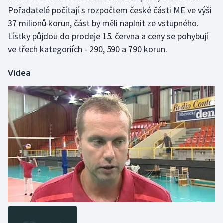
Stolní tenis
Pořadatelé počítají s rozpočtem české části ME ve výši
37 milionů korun, část by měli naplnit ze vstupného.
Triatlon
Lístky půjdou do prodeje 15. června a ceny se pohybují
ve třech kategoriích - 290, 590 a 790 korun.
Veslování
Videa
Vodní slalom
Volejbal
Ostatní