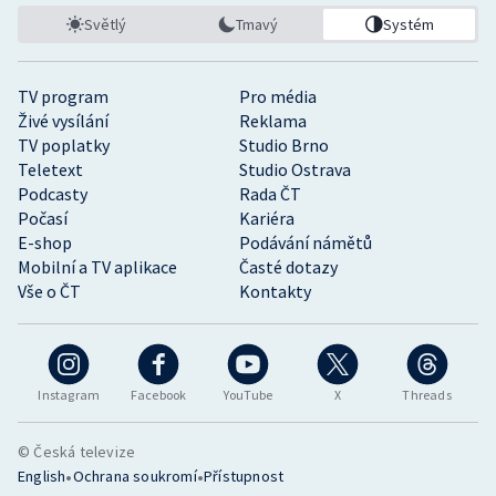
Světlý
Tmavý
Systém
TV program
Pro média
Živé vysílání
Reklama
TV poplatky
Studio Brno
Teletext
Studio Ostrava
Podcasty
Rada ČT
Počasí
Kariéra
E-shop
Podávání námětů
Mobilní a TV aplikace
Časté dotazy
Vše o ČT
Kontakty
Instagram
Facebook
YouTube
X
Threads
© Česká televize
•
•
English
Ochrana soukromí
Přístupnost