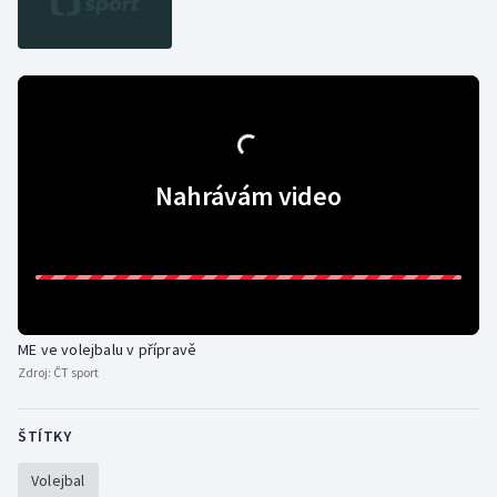
Nahrávám video
ME ve volejbalu v přípravě
Zdroj:
ČT sport
ŠTÍTKY
Volejbal