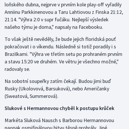
loňského dubna, nejprve v prvním kole play-off vyřadily
Anniinu Parkkinenovou a Taru Lahtiovou z Finska 21:12,
Gymnastika
21:14. "Výhra 2:0 v supr fučáku. Nejlepší výsledek
našeho týmu je doma," napsaly na Facebooku.
Házená
To však ještě nevěděly, že bude jejich floridská pouť
Jezdectví
pokračovat i o víkendu. Následně si totiž poradily i s
Brazilkami. "Výhra ve třetím setu po prohraném prvním
Judo
a stavu 15:20 ve druhém. Ve větru je všechno možné,"
radovaly se.
Krasobruslení
Na sobotní soupeřky zatím čekají. Budou jimi buď
Lezení
Rusky (Ukolovová, Barsuková), nebo Američanky
(Sweatová, Summerová).
Lyže a snowboard
Slukové s Hermannovou chyběl k postupu krůček
Moderní pětiboj
Markéta Sluková Nausch s Barborou Hermannovou
Motorsport
naopak osmifinálovou bitvu těsně prohrály. Jiné