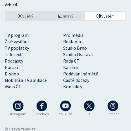
Vzhled
Světlý
Tmavý
Systém
TV program
Pro média
Živé vysílání
Reklama
TV poplatky
Studio Brno
Teletext
Studio Ostrava
Podcasty
Rada ČT
Počasí
Kariéra
E-shop
Podávání námětů
Mobilní a TV aplikace
Časté dotazy
Vše o ČT
Kontakty
Instagram
Facebook
YouTube
X
Threads
© Česká televize