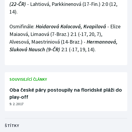
(22-ČR)
- Lahtiová, Parkkinenová (17-Fin.) 2:0 (12,
Stolní tenis
14).
Triatlon
Osmifinále:
Hoidarová Kolocová, Kvapilová
- Elize
Veslování
Maiaová, Limaová (7-Braz.) 2:1 (-17, 20, 7),
Alvesová, Maestriniová (14-Braz.) -
Hermannová,
Vodní slalom
Sluková Nausch (9-ČR)
2:1 (-17, 19, 14).
Volejbal
Ostatní
SOUVISEJÍCÍ ČLÁNKY
Oba české páry postoupily na floridské pláži do
play-off
9. 2. 2017
ŠTÍTKY