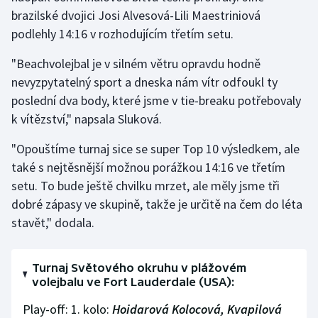
brazilské dvojici Josi Alvesová-Lili Maestriniová
Olympijské hry
podlehly 14:16 v rozhodujícím třetím setu.
Parasport
"Beachvolejbal je v silném větru opravdu hodně
nevyzpytatelný sport a dneska nám vítr odfoukl ty
Plavání
poslední dva body, které jsme v tie-breaku potřebovaly
k vítězství," napsala Sluková.
Plážový volejbal
"Opouštíme turnaj sice se super Top 10 výsledkem, ale
Ragby
také s nejtěsnější možnou porážkou 14:16 ve třetím
setu. To bude ještě chvilku mrzet, ale měly jsme tři
Rychlobruslení
dobré zápasy ve skupině, takže je určitě na čem do léta
stavět," dodala.
Rychlostní kanoistika
Short track
Turnaj Světového okruhu v plážovém
volejbalu ve Fort Lauderdale (USA):
Sportovní střelba
Play-off: 1. kolo:
Hoidarová Kolocová, Kvapilová