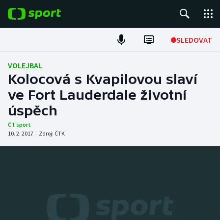
POPULÁRNÍ
SLEDOVAT
Fotbal
VOLEJBAL
Kolocová s Kvapilovou slaví
Hokej
ve Fort Lauderdale životní
úspěch
Tenis
ČT sport
Atletika
10. 2. 2017
|
Zdroj:
ČTK
Cyklistika
DALŠÍ SPORTY
Americký fotbal
NEPŘEHLÉDNĚTE