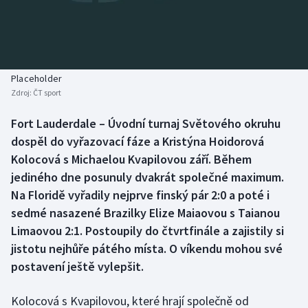
Baseball a softbal
Soutěže
Basketbal
Historické návraty
Biatlon
Aplikace ČT sport
Placeholder
Zdroj:
ČT sport
Boby a skeleton
AZ kvíz
Fort Lauderdale – Úvodní turnaj Světového okruhu
dospěl do vyřazovací fáze a Kristýna Hoidorová
Box
Kolocová s Michaelou Kvapilovou září. Během
Curling
jediného dne posunuly dvakrát společné maximum.
Na Floridě vyřadily nejprve finský pár 2:0 a poté i
Dostihy
sedmé nasazené Brazilky Elize Maiaovou s Taianou
Limaovou 2:1. Postoupily do čtvrtfinále a zajistily si
Florbal
jistotu nejhůře pátého místa. O víkendu mohou své
postavení ještě vylepšit.
Futsal
Kolocová s Kvapilovou, které hrají společně od
Golf