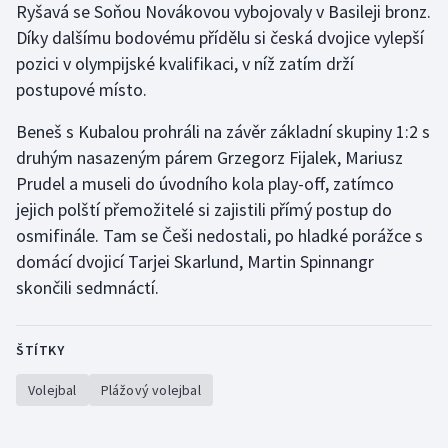
Ryšavá se Soňou Novákovou vybojovaly v Basileji bronz.
Olympijské hry
Díky dalšímu bodovému přídělu si česká dvojice vylepší
pozici v olympijské kvalifikaci, v níž zatím drží
Parasport
postupové místo.
Plavání
Beneš s Kubalou prohráli na závěr základní skupiny 1:2 s
druhým nasazeným párem Grzegorz Fijalek, Mariusz
Plážový volejbal
Prudel a museli do úvodního kola play-off, zatímco
jejich polští přemožitelé si zajistili přímý postup do
Ragby
osmifinále. Tam se Češi nedostali, po hladké porážce s
domácí dvojicí Tarjei Skarlund, Martin Spinnangr
Rychlobruslení
skončili sedmnáctí.
Rychlostní kanoistika
ŠTÍTKY
Short track
Volejbal
Plážový volejbal
Sportovní střelba