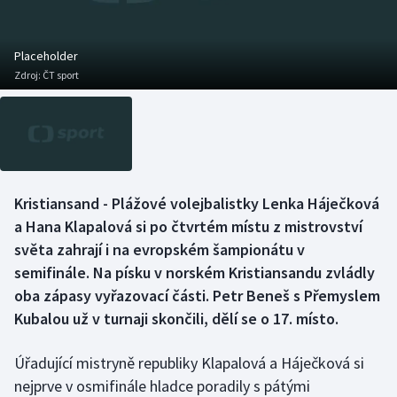
Baseball a softbal
Soutěže
Basketbal
Historické návraty
Placeholder
Zdroj:
ČT sport
Biatlon
Aplikace ČT sport
Boby a skeleton
AZ kvíz
Box
Kristiansand - Plážové volejbalistky Lenka Háječková
a Hana Klapalová si po čtvrtém místu z mistrovství
Curling
světa zahrají i na evropském šampionátu v
Dostihy
semifinále. Na písku v norském Kristiansandu zvládly
oba zápasy vyřazovací části. Petr Beneš s Přemyslem
Florbal
Kubalou už v turnaji skončili, dělí se o 17. místo.
Futsal
Úřadující mistryně republiky Klapalová a Háječková si
nejprve v osmifinále hladce poradily s pátými
Golf