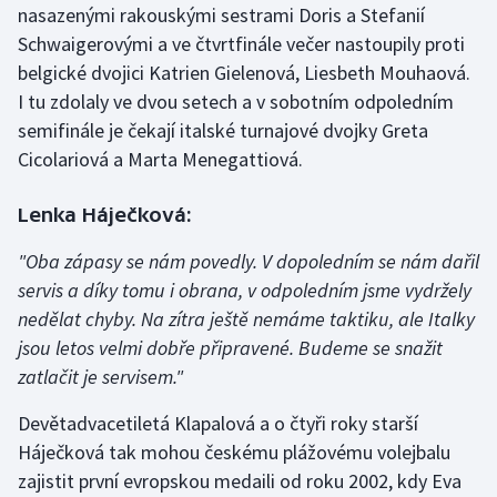
nasazenými rakouskými sestrami Doris a Stefanií
Schwaigerovými a ve čtvrtfinále večer nastoupily proti
Gymnastika
belgické dvojici Katrien Gielenová, Liesbeth Mouhaová.
I tu zdolaly ve dvou setech a v sobotním odpoledním
Házená
semifinále je čekají italské turnajové dvojky Greta
Cicolariová a Marta Menegattiová.
Jezdectví
Judo
Lenka Háječková:
"Oba zápasy se nám povedly. V dopoledním se nám dařil
Krasobruslení
servis a díky tomu i obrana, v odpoledním jsme vydržely
nedělat chyby. Na zítra ještě nemáme taktiku, ale Italky
Lezení
jsou letos velmi dobře připravené. Budeme se snažit
Lyže a snowboard
zatlačit je servisem."
Devětadvacetiletá Klapalová a o čtyři roky starší
Moderní pětiboj
Háječková tak mohou českému plážovému volejbalu
Motorsport
zajistit první evropskou medaili od roku 2002, kdy Eva