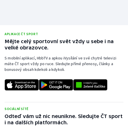
Stolní tenis
Triatlon
Veslování
APLIKACE ČT SPORT
Mějte celý sportovní svět vždy u sebe i na
Vodní slalom
velké obrazovce.
S mobilní aplikací, HbbTV a apkou iVysílání ve své chytré televizi
Volejbal
máte ČT sport vždy po ruce. Sledujte přímé přenosy, články a
bonusový obsah kdekoli a kdykoli.
Ostatní
SOCIÁLNÍ SÍTĚ
Odteď vám už nic neunikne. Sledujte ČT sport
i na dalších platformách.