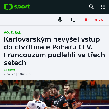
POPULÁRNÍ
SLEDOVAT
Fotbal
VOLEJBAL
Karlovarským nevyšel vstup
Hokej
do čtvrtfinále Poháru CEV.
Francouzům podlehli ve třech
Tenis
setech
Atletika
ČT sport
2. 2. 2022
|
Zdroj:
ČTK
Cyklistika
DALŠÍ SPORTY
Americký fotbal
NEPŘEHLÉDNĚTE