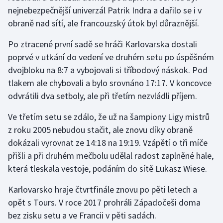
nejnebezpečnější univerzál Patrik Indra a dařilo se i v
obraně nad sítí, ale francouzský útok byl důraznější.
Gymnastika
Po ztracené první sadě se hráči Karlovarska dostali
Házená
poprvé v utkání do vedení ve druhém setu po úspěšném
dvojbloku na 8:7 a vybojovali si tříbodový náskok. Pod
Jezdectví
tlakem ale chybovali a bylo srovnáno 17:17. V koncovce
Judo
odvrátili dva setboly, ale při třetím nezvládli příjem.
Ve třetím setu se zdálo, že už na šampiony Ligy mistrů
Krasobruslení
z roku 2005 nebudou stačit, ale znovu díky obraně
dokázali vyrovnat ze 14:18 na 19:19. Vzápětí o tři míče
Lezení
přišli a při druhém mečbolu udělal radost zaplněné hale,
Lyže a snowboard
která tleskala vestoje, podáním do sítě Lukasz Wiese.
Karlovarsko hraje čtvrtfinále znovu po pěti letech a
Moderní pětiboj
opět s Tours. V roce 2017 prohráli Západočeši doma
Motorsport
bez zisku setu a ve Francii v pěti sadách.