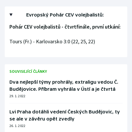
Olympijské hry
Evropský Pohár CEV volejbalistů:
Parasport
Pohár CEV volejbalistů - čtvrtfinále, první utkání:
Plavání
Tours (Fr.) - Karlovarsko 3:0 (22, 25, 22)
Plážový volejbal
Ragby
SOUVISEJÍCÍ ČLÁNKY
Rychlobruslení
Dva nejlepší týmy prohrály, extraligu vedou Č.
Budějovice. Příbram vyhrála v Ústí a je čtvrtá
Rychlostní kanoistika
29. 1. 2022
Short track
Lvi Praha dotáhli vedení Českých Budějovic, ty
se ale v závěru opět zvedly
Sportovní střelba
26. 1. 2022