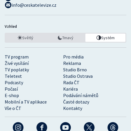
info@ceskatelevize.cz
Vzhled
Světlý
Tmavý
Systém
TV program
Pro média
Živé vysílání
Reklama
TV poplatky
Studio Brno
Teletext
Studio Ostrava
Podcasty
Rada ČT
Počasí
Kariéra
E-shop
Podávání námětů
Mobilní a TV aplikace
Časté dotazy
Vše o ČT
Kontakty