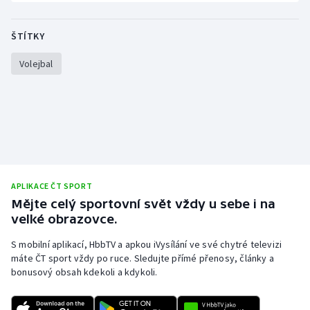
Stolní tenis
ŠTÍTKY
Triatlon
Volejbal
Veslování
Vodní slalom
Volejbal
Ostatní
APLIKACE ČT SPORT
Mějte celý sportovní svět vždy u sebe i na
velké obrazovce.
S mobilní aplikací, HbbTV a apkou iVysílání ve své chytré televizi
máte ČT sport vždy po ruce. Sledujte přímé přenosy, články a
bonusový obsah kdekoli a kdykoli.