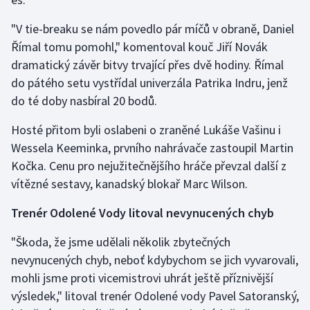
Olympijské hry
"V tie-breaku se nám povedlo pár míčů v obraně, Daniel
Římal tomu pomohl," komentoval kouč Jiří Novák
Parasport
dramatický závěr bitvy trvající přes dvě hodiny. Římal
do pátého setu vystřídal univerzála Patrika Indru, jenž
Plavání
do té doby nasbíral 20 bodů.
Plážový volejbal
Hosté přitom byli oslabeni o zraněné Lukáše Vašinu i
Wessela Keeminka, prvního nahrávače zastoupil Martin
Ragby
Kočka. Cenu pro nejužitečnějšího hráče převzal další z
vítězné sestavy, kanadský blokař Marc Wilson.
Rychlobruslení
Trenér Odolené Vody litoval nevynucených chyb
Rychlostní kanoistika
"Škoda, že jsme udělali několik zbytečných
Short track
nevynucených chyb, neboť kdybychom se jich vyvarovali,
mohli jsme proti vicemistrovi uhrát ještě příznivější
Sportovní střelba
výsledek," litoval trenér Odolené vody Pavel Satoranský,