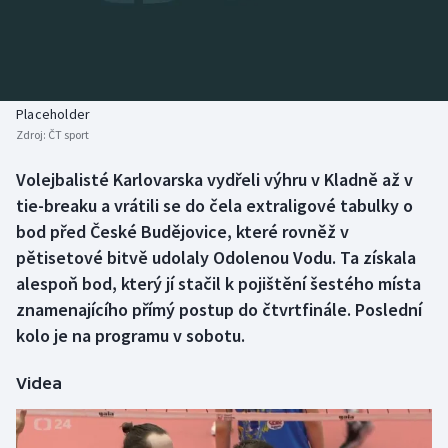
Baseball a softbal
Soutěže
Basketbal
Historické návraty
Biatlon
Aplikace ČT sport
Placeholder
Zdroj:
ČT sport
Boby a skeleton
AZ kvíz
Volejbalisté Karlovarska vydřeli výhru v Kladně až v
tie-breaku a vrátili se do čela extraligové tabulky o
Box
bod před České Budějovice, které rovněž v
Curling
pětisetové bitvě udolaly Odolenou Vodu. Ta získala
alespoň bod, který jí stačil k pojištění šestého místa
Dostihy
znamenajícího přímý postup do čtvrtfinále. Poslední
kolo je na programu v sobotu.
Florbal
Videa
Futsal
Golf