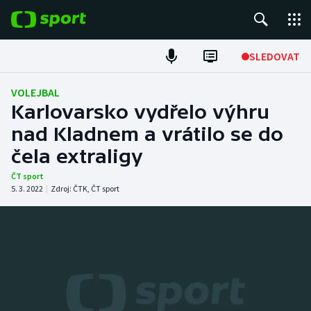
POPULÁRNÍ
SLEDOVAT
Fotbal
VOLEJBAL
Karlovarsko vydřelo výhru
Hokej
nad Kladnem a vrátilo se do
čela extraligy
Tenis
ČT sport
Atletika
5. 3. 2022
|
Zdroj:
ČTK
,
ČT sport
Cyklistika
DALŠÍ SPORTY
Americký fotbal
NEPŘEHLÉDNĚTE