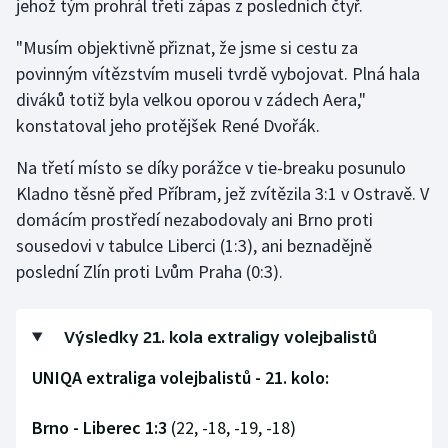
jehož tým prohrál třetí zápas z posledních čtyř.
Stolní tenis
"Musím objektivně přiznat, že jsme si cestu za
Triatlon
povinným vítězstvím museli tvrdě vybojovat. Plná hala
diváků totiž byla velkou oporou v zádech Aera,"
Veslování
konstatoval jeho protějšek René Dvořák.
Vodní slalom
Na třetí místo se díky porážce v tie-breaku posunulo
Kladno těsně před Příbram, jež zvítězila 3:1 v Ostravě. V
Volejbal
domácím prostředí nezabodovaly ani Brno proti
sousedovi v tabulce Liberci (1:3), ani beznadějně
Ostatní
poslední Zlín proti Lvům Praha (0:3).
Výsledky 21. kola extraligy volejbalistů
UNIQA extraliga volejbalistů - 21. kolo:
Brno - Liberec 1:3
(22, -18, -19, -18)