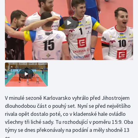
Gymnastika
Házená
Jezdectví
Judo
Krasobruslení
Lezení
V minulé sezoně Karlovarsko vyhrálo před Jihostrojem
Lyže a snowboard
dlouhodobou část o pouhý set. Nyní se před největšího
rivala opět dostalo poté, co v kladenské hale ovládlo
Moderní pětiboj
všechny tři liché sady. Tu rozhodující v poměru 15:9. Oba
týmy se dnes překonávaly na podání a měly shodně 13
Motorsport
es.