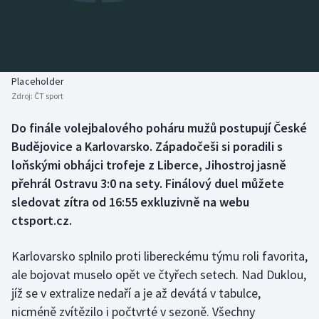
Baseball a softbal
Soutěže
Basketbal
Historické návraty
Biatlon
Aplikace ČT sport
Placeholder
Zdroj:
ČT sport
Boby a skeleton
AZ kvíz
Do finále volejbalového poháru mužů postupují České
Budějovice a Karlovarsko. Západočeši si poradili s
Box
loňskými obhájci trofeje z Liberce, Jihostroj jasně
Curling
přehrál Ostravu 3:0 na sety. Finálový duel můžete
sledovat zítra od 16:55 exkluzivně na webu
Dostihy
ctsport.cz.
Florbal
Karlovarsko splnilo proti libereckému týmu roli favorita,
ale bojovat muselo opět ve čtyřech setech. Nad Duklou,
Futsal
jíž se v extralize nedaří a je až devátá v tabulce,
nicméně zvítězilo i počtvrté v sezoně. Všechny
Golf