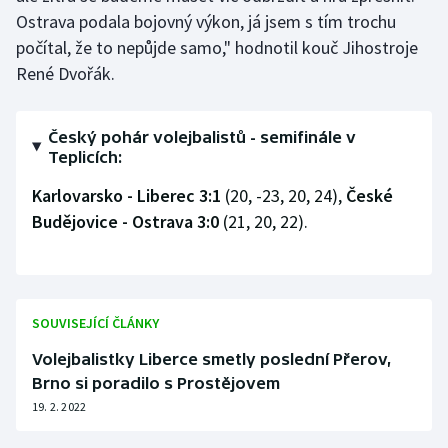
Ostrava podala bojovný výkon, já jsem s tím trochu
Olympijské hry
počítal, že to nepůjde samo," hodnotil kouč Jihostroje
René Dvořák.
Parasport
Plavání
Český pohár volejbalistů - semifinále v
Teplicích:
Plážový volejbal
Karlovarsko - Liberec 3:1
(20, -23, 20, 24),
České
Budějovice - Ostrava 3:0
(21, 20, 22).
Ragby
Rychlobruslení
Rychlostní kanoistika
SOUVISEJÍCÍ ČLÁNKY
Volejbalistky Liberce smetly poslední Přerov,
Short track
Brno si poradilo s Prostějovem
19. 2. 2022
Sportovní střelba