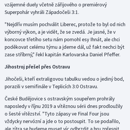
vzájemné duely včetně zářijového o premiérový
Superpohár vyhráli Západočeši 3:1.
Gymnastika
"Nejdřív musím pochválit Liberec, protože to byl od nich
Házená
výborný výkon, a je vidět, že se zvedá. Je jasné, že v
koncovce třetího setu nám pomohl esy Ihnát, ale chci
Jezdectví
poděkovat celému týmu a jdeme dál, už fakt nechci být
zase stříbrný," řekl kapitán Karlovarska Daniel Pfeffer.
Judo
Jihostroj přešel přes Ostravu
Krasobruslení
Jihočeši, kteří extraligovou tabulku vedou o jediný bod,
Lezení
porazili v semifinále v Teplicích 3:0 Ostravu.
Lyže a snowboard
České Budějovice s ostravským soupeřem prohrály
naposledy v říjnu 2019 a vítěznou sérii dnes prodloužily
Moderní pětiboj
o šesté vítězství. "Tyto zápasy ve Final Four jsou
vždycky nervózní a jde o to postoupit. To se podařilo,
Motorsport
ale zítra se budeme muset víc odbrzdit a hru zpřesnit.