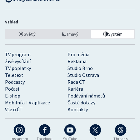
Vzhled
Světlý
Tmavý
Systém
TV program
Pro média
Živé vysílání
Reklama
TV poplatky
Studio Brno
Teletext
Studio Ostrava
Podcasty
Rada ČT
Počasí
Kariéra
E-shop
Podávání námětů
Mobilní a TV aplikace
Časté dotazy
Vše o ČT
Kontakty
Instagram
Facebook
YouTube
X
Threads