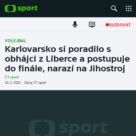
POPULÁRNÍ
SLEDOVAT
Fotbal
VOLEJBAL
Karlovarsko si poradilo s
Hokej
obhájci z Liberce a postupuje
do finále, narazí na Jihostroj
Tenis
ČT sport
Atletika
20. 2. 2022
|
Zdroj:
ČT sport
Cyklistika
DALŠÍ SPORTY
Americký fotbal
NEPŘEHLÉDNĚTE