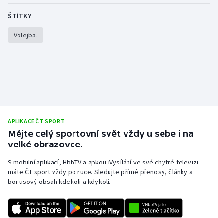
Stolní tenis
ŠTÍTKY
Triatlon
Volejbal
Veslování
Vodní slalom
Volejbal
APLIKACE ČT SPORT
Ostatní
Mějte celý sportovní svět vždy u sebe i na
velké obrazovce.
S mobilní aplikací, HbbTV a apkou iVysílání ve své chytré televizi
máte ČT sport vždy po ruce. Sledujte přímé přenosy, články a
bonusový obsah kdekoli a kdykoli.