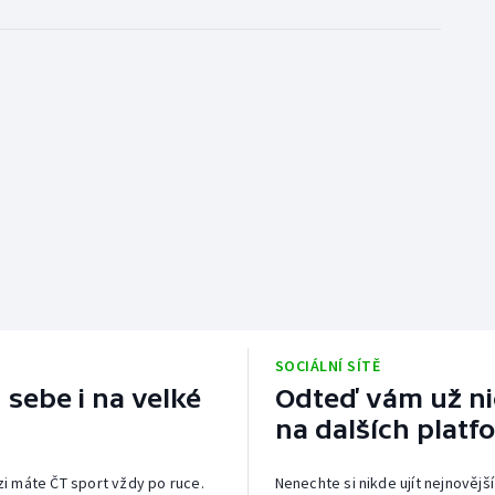
SOCIÁLNÍ SÍTĚ
 sebe i na velké
Odteď vám už nic
na dalších platf
izi máte ČT sport vždy po ruce.
Nenechte si nikde ujít nejnovější