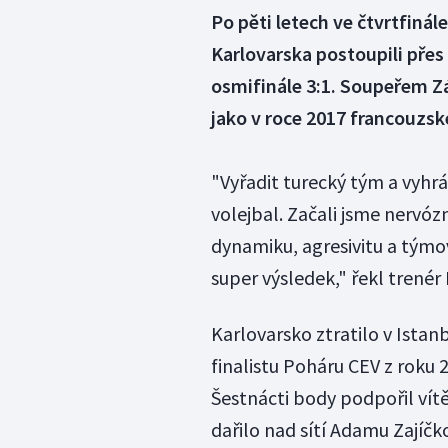
Po pěti letech ve čtvrtfinál
Karlovarska postoupili přes 
osmifinále 3:1. Soupeřem Z
jako v roce 2017 francouzsk
"Vyřadit turecký tým a vyhrá
volejbal. Začali jsme nervóz
dynamiku, agresivitu a týmo
super výsledek," řekl trenér
Karlovarsko ztratilo v Istan
finalistu Poháru CEV z roku 
Šestnácti body podpořil vítě
dařilo nad sítí Adamu Zajíčk