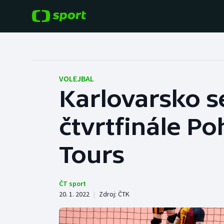
POPULÁRNÍ
DALŠÍ SPORTY
Fotbal
Americký fotbal
VOLEJBAL
Karlovarsko s
Hokej
Baseball a softbal
čtvrtfinále P
Tenis
Basketbal
Atletika
Tours
Biatlon
Cyklistika
Boby a skeleton
ČT sport
20. 1. 2022
|
Zdroj:
ČTK
Box