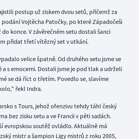
ajistili postup už ziskem dvou setů, přičemž za
ři podání Vojtěcha Patočky, po které Západočeši
až do konce. V závěrečném setu dostali šanci
im přidat třetí vítězný set v utkání.
ypadalo velice špatně. Od druhého setu jsme se
ě a s emocemi. Dostali jsme je pod tlak a udrželi
mé se dá říct o třetím. Povedlo se, slavíme
olo," řekl Indra.
rsko s Tours, jehož ofenzivu tehdy táhl český
a bez zisku setu a ve Francii v pěti sadách.
ší evropskou soutěž ovládlo. Aktuálně má
ský mistr a šampion Ligy mistrů z roku 2005,