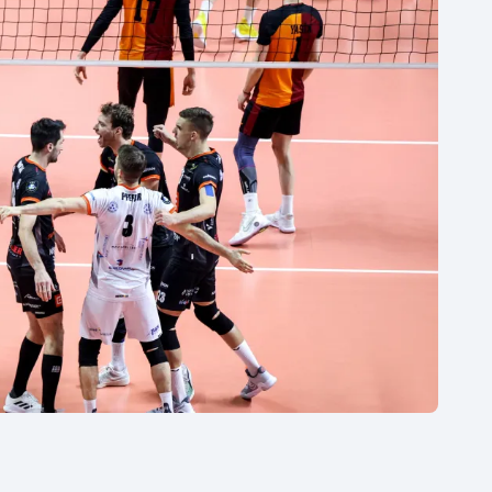
Moderní pětiboj
Triatlon
Motorsport
Veslování
Olympijské hry
Vodní slalom
Parasport
Volejbal
Plavání
Ostatní
Plážový volejbal