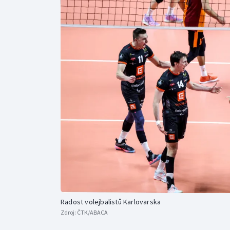
Curling
Dostihy
Florbal
Futsal
Golf
Gymnastika
Radost volejbalistů Karlovarska
Zdroj:
ČTK/ABACA