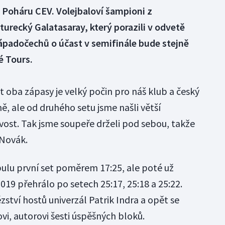
e Poháru CEV. Volejbaloví šampioni z
turecký Galatasaray, který porazili v odvetě
ápadočechů o účast v semifinále bude stejně
é Tours.
t oba zápasy je velký počin pro náš klub a český
ně, ale od druhého setu jsme našli větší
vost. Tak jsme soupeře drželi pod sebou, takže
 Novák.
bulu první set poměrem 17:25, ale poté už
2019 přehrálo po setech 25:17, 25:18 a 25:22.
zství hostů univerzál Patrik Indra a opět se
ovi, autorovi šesti úspěšných bloků.