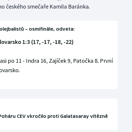
ého českého smečaře Kamila Baránka.
lejbalistů –⁠ osmifinále, odveta:
ovarsko 1:3 (17, -17, -18, -22)
si po 11 - Indra 16, Zajíček 9, Patočka 8. První
ovarsko.
Poháru CEV vkročilo proti Galatasaray vítězně