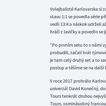
Volejbalisté Karlovarska si z
stavu 1:1 se povedla série p
vedli 13:4 a náskok udrželi 
hráči z lavičky a povedlo se j
"Po prvním setu to s námi v
probudili, začali hrát týmov
je tam celý druhý set a to sa
postup a těšíme se na další k
V roce 2017 prohrálo Karlova
univerzál David Konečný, dom
Tours tenkrát druhou nejvyš
Tours, osminásobný francouz