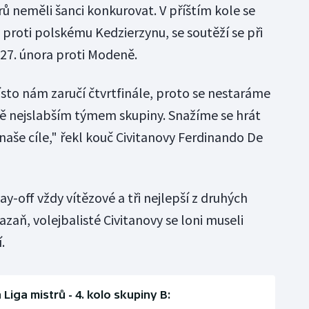
trů neměli šanci konkurovat. V příštím kole se
proti polskému Kedzierzynu, se soutěží se při
27. února proti Modeně.
ísto nám zaručí čtvrtfinále, proto se nestaráme
jmě nejslabším týmem skupiny. Snažíme se hrát
 naše cíle," řekl kouč Civitanovy Ferdinando De
y-off vždy vítězové a tři nejlepší z druhých
azaň, volejbalisté Civitanovy se loni museli
.
 Liga mistrů - 4. kolo skupiny B: