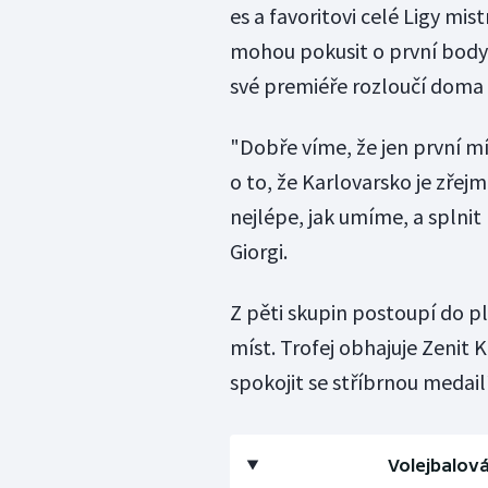
es a favoritovi celé Ligy mis
mohou pokusit o první body 
své premiéře rozloučí doma 
"Dobře víme, že jen první m
o to, že Karlovarsko je zře
nejlépe, jak umíme, a splnit
Giorgi.
Z pěti skupin postoupí do pla
míst. Trofej obhajuje Zenit K
spokojit se stříbrnou medailí
Volejbalová