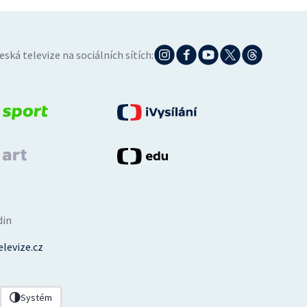
eská televize na sociálních sítích:
din
levize.cz
Systém