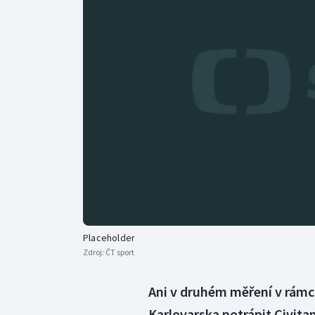
Curling
Dostihy
Florbal
Futsal
Golf
Gymnastika
Placeholder
Zdroj:
ČT sport
Ani v druhém měření v rámci
Karlovarska potrápit Civitan