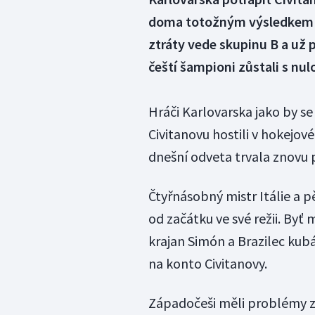
doma totožným výsledkem set
ztráty vede skupinu B a už p
čeští šampioni zůstali s nul
Hráči Karlovarska jako by se 
Civitanovu hostili v hokejov
dnešní odveta trvala znovu 
Čtyřnásobný mistr Itálie a 
od začátku ve své režii. By
krajan Simón a Brazilec kub
na konto Civitanovy.
Západočeši měli problémy z