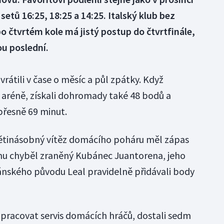
ů 16:25, 18:25 a 14:25. Italský klub bez
o čtvrtém kole má jistý postup do čtvrtfinále,
ou poslední.
vrátili v čase o měsíc a půl zpátky. Když
é aréně, získali dohromady také 48 bodů a
přesně 69 minut.
pětinásobný vítěz domácího poháru měl zápas
ť mu chyběl zraněný Kubánec Juantorena, jeho
ánského původu Leal pravidelně přidávali body
pracovat servis domácích hráčů, dostali sedm