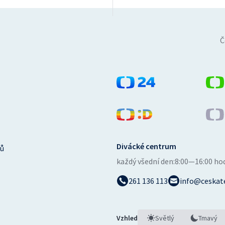
Č
Divácké centrum
ů
každý všední den:
8:00—16:00 ho
261 136 113
info@ceskate
Vzhled
Světlý
Tmavý