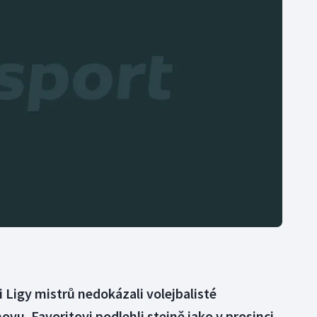
Moderní pětiboj
Triatlon
Motorsport
Veslování
Olympijské hry
Vodní slalom
Parasport
Volejbal
Plavání
Ostatní
Plážový volejbal
 Ligy mistrů nedokázali volejbalisté
ovu. Favoritovi podlehli stejně jako v prosinci