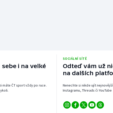
SOCIÁLNÍ SÍTĚ
 sebe i na velké
Odteď vám už nic
na dalších platf
izi máte ČT sport vždy po ruce.
Nenechte si nikde ujít nejnovější
ykoli.
Instagramu, Threads či YouTube 