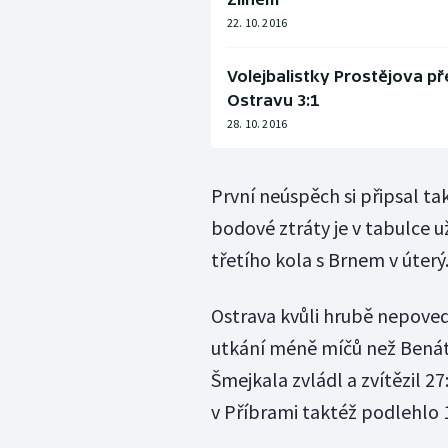
22. 10. 2016
Volejbalistky Prostějova p
Ostravu 3:1
28. 10. 2016
První neúspěch si připsal ta
bodové ztráty je v tabulce u
třetího kola s Brnem v úterý
Ostrava kvůli hrubě nepoved
utkání méně míčů než Benát
Šmejkala zvládl a zvítězil 2
v Příbrami taktéž podlehlo 1