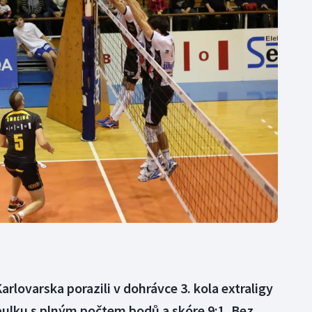
Moderní pětiboj
Triatlon
Motorsport
Veslování
Olympijské hry
Vodní slalom
Parasport
Volejbal
Plavání
Ostatní
Plážový volejbal
arlovarska porazili v dohrávce 3. kola extraligy
bulku s plným počtem bodů a skóre 9:1. Bez