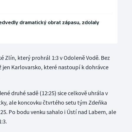
ředvedly dramatický obrat zápasu, zdolaly
ké Zlín, který prohrál 1:3 v Odoleně Vodě. Bez
ž jen Karlovarsko, které nastoupí k dohrávce
.
ené druhé sadě (12:25) sice celkově uhrála v
ky, ale koncovku čtvrtého setu tým Zdeňka
7:25. Po bodu venku sahalo i Ústí nad Labem, ale
:3.