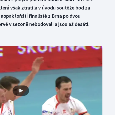
která však ztratila v úvodu soutěže bod za
Naopak loňští finalisté z Brna po dvou
vé v sezoně nebodovali a jsou až desátí.