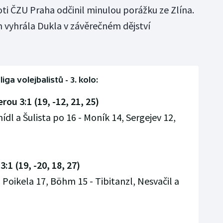
ti ČZU Praha odčinil minulou porážku ze Zlína.
 vyhrála Dukla v závěrečném dějství
liga volejbalistů - 3. kolo:
rou 3:1 (19, -12, 21, 25)
ídl a Šulista po 16 - Moník 14, Sergejev 12,
:1 (19, -20, 18, 27)
 Poikela 17, Böhm 15 - Tibitanzl, Nesvačil a