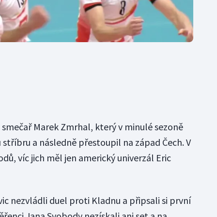
 i smečař Marek Zmrhal, který v minulé sezoně
stříbru a následně přestoupil na západ Čech. V
, víc jich měl jen americký univerzál Eric
c nezvládli duel proti Kladnu a připsali si první
ěřenci Jana Svobody nezískali ani set a na