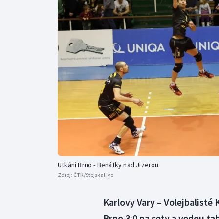
Curling
Dostihy
Florbal
Futsal
Golf
Gymnastika
Utkání Brno - Benátky nad Jizerou
Zdroj:
ČTK/Stejskal Ivo
Karlovy Vary – Volejbalisté K
Brno 3:0 na sety a vedou ta