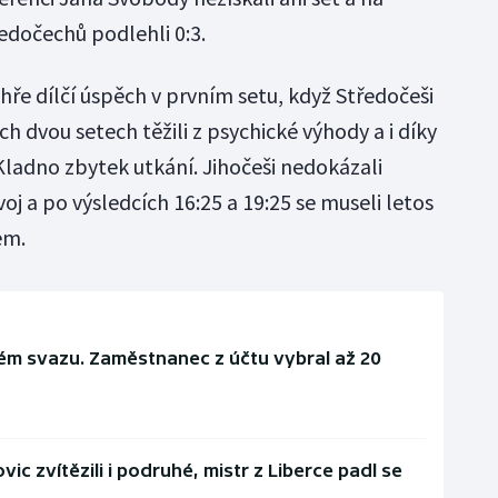
edočechů podlehli 0:3.
ře dílčí úspěch v prvním setu, když Středočeši
ších dvou setech těžili z psychické výhody a i díky
ladno zbytek utkání. Jihočeši nedokázali
oj a po výsledcích 16:25 a 19:25 se museli letos
em.
ém svazu. Zaměstnanec z účtu vybral až 20
ic zvítězili i podruhé, mistr z Liberce padl se