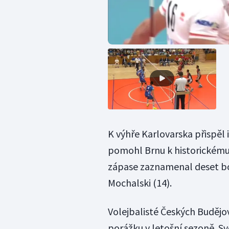
K výhře Karlovarska přispěl
pomohl Brnu k historickému 
zápase zaznamenal deset bodů
Mochalski (14).
Volejbalisté Českých Budějovi
porážku v letošní sezoně. Sv