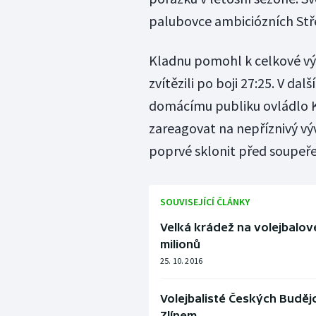
palubovce ambiciózních Stř
Kladnu pomohl k celkové výh
zvítězili po boji 27:25. V dal
domácímu publiku ovládlo K
zareagovat na nepříznivý výv
poprvé sklonit před soupeř
SOUVISEJÍCÍ ČLÁNKY
Velká krádež na volejbalov
milionů
25. 10. 2016
Volejbalisté Českých Budějov
Zlínem