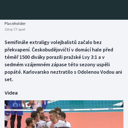
Baseball a softbal
Soutěže
Basketbal
Historické návraty
Placeholder
Zdroj:
ČT sport
Biatlon
Aplikace ČT sport
Semifinále extraligy volejbalistů začalo bez
Boby a skeleton
AZ kvíz
překvapení. Českobudějovičtí v domácí hale před
téměř 1500 diváky porazili pražské Lvy 3:1 a v
Box
sedmém vzájemném zápase této sezony uspěli
popáté. Karlovarsko neztratilo s Odolenou Vodou ani
Curling
set.
Dostihy
Videa
Florbal
Futsal
Golf