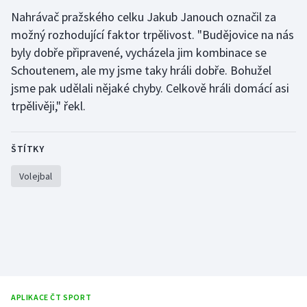
Stolní tenis
Nahrávač pražského celku Jakub Janouch označil za
možný rozhodující faktor trpělivost. "Budějovice na nás
Triatlon
byly dobře připravené, vycházela jim kombinace se
Schoutenem, ale my jsme taky hráli dobře. Bohužel
Veslování
jsme pak udělali nějaké chyby. Celkově hráli domácí asi
trpělivěji," řekl.
Vodní slalom
Volejbal
ŠTÍTKY
Ostatní
Volejbal
APLIKACE ČT SPORT