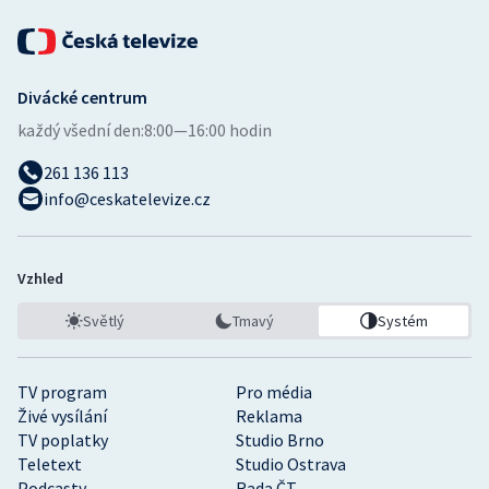
Divácké centrum
každý všední den:
8:00—16:00 hodin
261 136 113
info@ceskatelevize.cz
Vzhled
Světlý
Tmavý
Systém
TV program
Pro média
Živé vysílání
Reklama
TV poplatky
Studio Brno
Teletext
Studio Ostrava
Podcasty
Rada ČT