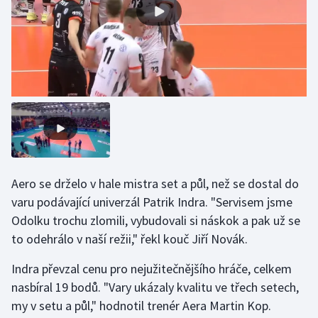
Gymnastika
Házená
Jezdectví
Judo
Krasobruslení
Aero se drželo v hale mistra set a půl, než se dostal do
varu podávající univerzál Patrik Indra. "Servisem jsme
Lezení
Odolku trochu zlomili, vybudovali si náskok a pak už se
Lyže a snowboard
to odehrálo v naší režii," řekl kouč Jiří Novák.
Indra převzal cenu pro nejužitečnějšího hráče, celkem
Moderní pětiboj
nasbíral 19 bodů. "Vary ukázaly kvalitu ve třech setech,
my v setu a půl," hodnotil trenér Aera Martin Kop.
Motorsport