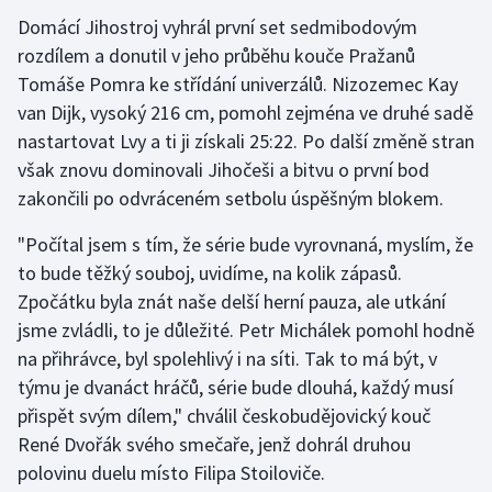
Domácí Jihostroj vyhrál první set sedmibodovým
Olympijské hry
rozdílem a donutil v jeho průběhu kouče Pražanů
Tomáše Pomra ke střídání univerzálů. Nizozemec Kay
Parasport
van Dijk, vysoký 216 cm, pomohl zejména ve druhé sadě
Plavání
nastartovat Lvy a ti ji získali 25:22. Po další změně stran
však znovu dominovali Jihočeši a bitvu o první bod
Plážový volejbal
zakončili po odvráceném setbolu úspěšným blokem.
"Počítal jsem s tím, že série bude vyrovnaná, myslím, že
Ragby
to bude těžký souboj, uvidíme, na kolik zápasů.
Rychlobruslení
Zpočátku byla znát naše delší herní pauza, ale utkání
jsme zvládli, to je důležité. Petr Michálek pomohl hodně
Rychlostní kanoistika
na přihrávce, byl spolehlivý i na síti. Tak to má být, v
týmu je dvanáct hráčů, série bude dlouhá, každý musí
Short track
přispět svým dílem," chválil českobudějovický kouč
René Dvořák svého smečaře, jenž dohrál druhou
Sportovní střelba
polovinu duelu místo Filipa Stoiloviče.